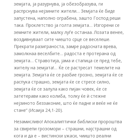
земјата, ја разурнува, ја обезобразува, ги
распрснува нејзините жители… Земјата ќе биде
запустена, наполно ограбена, зашто Господ реши
така. Проклетство ја голта земјата… Изгорени се
земните жители, малку луѓе останаа. Лозата венее,
воздивнуваат сите чиешто срце се веселеше.
Прекрати разиграноста, замре радосната врева,
замолкнаа веселбите… радоста е протерана од
земјата… Стравотија, јама и стапица се пред тебе,
жителу на земјата!… Ќе се растресат темелите на
земјата. Земјата ќе се разбие грозно, земјата ќе се
распука страшно, земјата ќе се стресе силно,
земјата ќе се залула како пијан човек, ќе се
затетерави како колиба, толку ќе ѝ стежне
нејзиното беззаконие, што ќе падне и веќе не ќе
стане“ (Исаија 24,1-20).
Незамисливо! Апокалиптички библиски пророштва
за свирепи грозомори – страшни, најстрашни од
кога и да е – вистински ужаси, чиишто реални