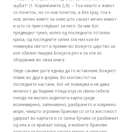
љубат“ (1. Коринќаните 2,9). – Тоа нешто е живот
со почеток, но со нов почеток, а без крај; тоа е
нов, вечен живот за оние што сакаат вечен живот
и што се приготвуваат за него. За нив Бог
предвидел тунел, излез од последната тотална
криза, од последните силни зла низ кои ќе
поминува светот и премин во Божјето царство за
кое обилно пишува Божјата реч и за кое ќе
зборуваме во оваа книга.
Овде сакаме уште еднаш да го истакнеме Божјиот
повик во друга форма. Во контекстот на
последните настани, Бог нè повикува и ни дава
можност да бидеме птица која си свила себеси
гнездо на високо издигната карпа среде
вознемирено, запенавено, разбрането и зовриено
море, чиишто огромни бранови со сета жестокост
удираат во карпата и со силна бучава се разбиваат
од неа и се враќаат назад, а моќните бранови
птицата ги посматра озгора мирно и спокојно,