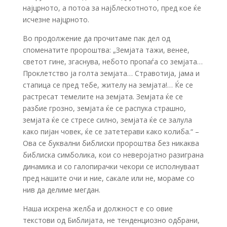
најцрното, а потоа за најблескотното, пред кое ќе
исчезне најцрното.
Во продолжение да прочитаме пак дел од
споменатите пророштва: „Земјата тажи, венее,
светот гине, згаснува, небото пропаѓа со земјата…
Проклетство ја голта земјата… Стравотија, јама и
стапица се пред тебе, жителу на земјата!… Ќе се
растресат темелите на земјата. Земјата ќе се
разбие грозно, земјата ќе се распука страшно,
земјата ќе се стресе силно, земјата ќе се залула
како пијан човек, ќе се затетерави како колиба.“ –
Ова се буквални библиски пророштва без никаква
библиска симболика, кои со неверојатно разиграна
динамика и со галопирачки чекори се исполнуваат
пред нашите очи и ние, сакале или не, мораме со
нив да делиме мегдан.
Наша искрена желба и должност е со овие
текстови од Библијата, не тенденциозно одбрани,