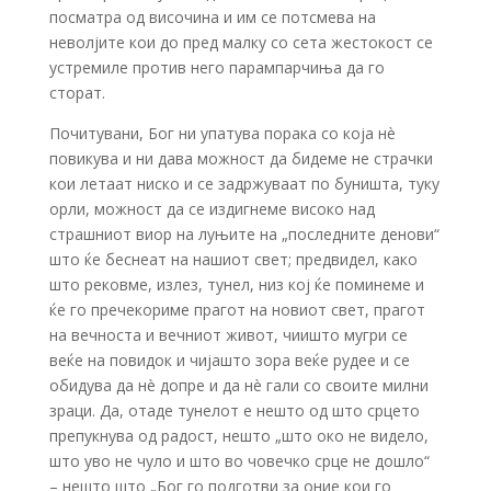
посматра од височина и им се потсмева на
неволјите кои до пред малку со сета жестокост се
устремиле против него парампарчиња да го
сторат.
Почитувани, Бог ни упатува порака со која нè
повикува и ни дава можност да бидеме не страчки
кои летаат ниско и се задржуваат по буништа, туку
орли, можност да се издигнеме високо над
страшниот виор на луњите на „последните денови“
што ќе беснеат на нашиот свет; предвидел, како
што рековме, излез, тунел, низ кој ќе поминеме и
ќе го пречекориме прагот на новиот свет, прагот
на вечноста и вечниот живот, чиишто мугри се
веќе на повидок и чијашто зора веќе рудее и се
обидува да нè допре и да нè гали со своите милни
зраци. Да, отаде тунелот е нешто од што срцето
препукнува од радост, нешто „што око не видело,
што уво не чуло и што во човечко срце не дошло“
– нешто што „Бог го подготви за оние кои го