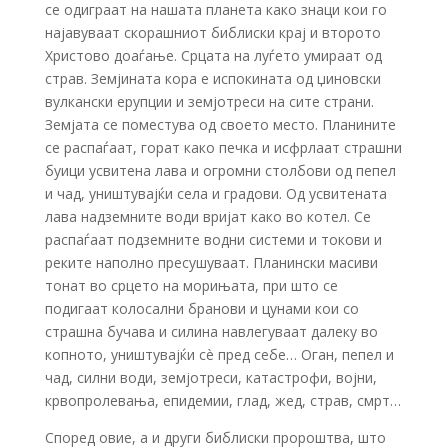
се одиграат на нашата планета како знаци кои го
најавуваат скорашниот библиски крај и второто
Христово доаѓање. Срцата на луѓето умираат од
страв. Земјината кора е испокината од џиновски
вулкански ерупции и земјотреси на сите страни.
Земјата се поместува од своето место. Планините
се распаѓаат, горат како печка и исфрлаат страшни
буици усвитена лава и огромни столбови од пепел
и чад, уништувајќи села и градови. Од усвитената
лава надземните води вријат како во котел. Се
распаѓаат подземните водни системи и токови и
реките наполно пресушуваат. Планински масиви
тонат во срцето на морињата, при што се
подигаат колосални бранови и цунами кои со
страшна бучава и силина навлегуваат далеку во
копното, уништувајќи сè пред себе… Оган, пепел и
чад, силни води, земјотреси, катастрофи, војни,
крвопролевања, епидемии, глад, жед, страв, смрт…
Според овие, а и други библиски пророштва, што