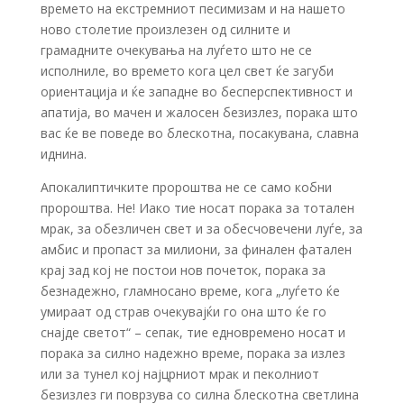
времето на екстремниот песимизам и на нашето
ново столетие произлезен од силните и
грамадните очекувања на луѓето што не се
исполниле, во времето кога цел свет ќе загуби
ориентација и ќе западне во бесперспективност и
апатија, во мачен и жалосен безизлез, порака што
вас ќе ве поведе во блескотна, посакувана, славна
иднина.
Апокалиптичките пророштва не се само кобни
пророштва. Не! Иако тие носат порака за тотален
мрак, за обезличен свет и за обесчовечени луѓе, за
амбис и пропаст за милиони, за финален фатален
крај зад кој не постои нов почеток, порака за
безнадежно, гламносано време, кога „луѓето ќе
умираат од страв очекувајќи го она што ќе го
снајде светот“ – сепак, тие едновремено носат и
порака за силно надежно време, порака за излез
или за тунел кој најцрниот мрак и пеколниот
безизлез ги поврзува со силна блескотна светлина