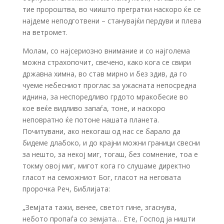
тие пророштва, во чиишто прегратки наскоро ќе се
најдеме неподготвени – станувајќи пердуви и плева
на ветромет.
Молам, со најсериозно внимание и со најголема
можна страхопочит, свечено, како кога се свири
државна химна, во став мирно и без здив, да го
чуеме небесниот проглас за ужасната непосредна
иднина, за неспоредливо грдото мракобесие во
кое веќе видливо запаѓа, тоне, и наскоро
неповратно ќе потоне нашата планета.
Почитувани, ако некогаш од нас се барало да
бидеме длабоко, и до крајни можни граници свесни
за нешто, за некој миг, тогаш, без сомнение, тоа е
токму овој миг, мигот кога го слушаме директно
гласот на семожниот Бог, гласот на неговата
пророчка Реч, Библијата:
„Земјата тажи, венее, светот гине, згаснува,
небото пропаѓа со земјата… Ете, Господ ја ништи