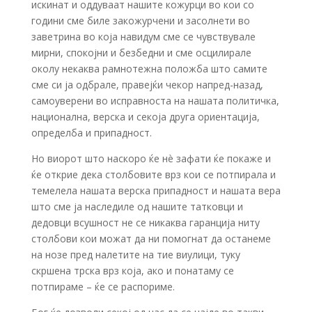
искинат и оддуваат нашите кожурци во кои со
години сме биле закожурчени и засолнети во
заветрина во која навидум сме се чувствувале
мирни, спокојни и безбедни и сме осцилирале
околу некаква рамнотежна положба што самите
сме си ја одбрале, правејќи чекор напред-назад,
самоуверени во исправноста на нашата политичка,
национална, верска и секоја друга ориентација,
определба и припадност.
Но виорот што наскоро ќе нè зафати ќе покаже и
ќе открие дека столбовите врз кои се потпирала и
темелела нашата верска припадност и нашата вера
што сме ја наследиле од нашите татковци и
дедовци всушност не се никаква гаранција ниту
столбови кои можат да ни помогнат да останеме
на нозе пред налетите на тие виулици, туку
скршена трска врз која, ако и понатаму се
потпираме – ќе се распориме.