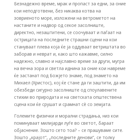
Безнадежно време, мрак и пропаст за едни, за оние
кои неподготвени, без никаква котва на
зовриеното море, изложени на ветрометот на
настаните и надвор од секое засолниште,
директно, незаштитени, се соочуваат и паѓаат на
острицата на последните страшни сцени на кои
стануваат плева која ќе ја оддуваат ветриштата во
заборав и неврат и, како што кажавме, силно
надежно, славно и најславно време за други, мугра
на вечна зора и светла иднина за оние кои навреме
ќе застанат под Божјето знаме, под знамето на
Михаел (Христос), кој ќе стане да ги заштити, да им
обезбеди сигурно засолниште од споулавените
стихии во природата и на светската општествена
сцена кои ќе срушат и срамнат сè со земјата.
Големите физички и морални страдања, низ кои
поминуваат милијарди луѓе во светот, бараат
објаснение. Зошто сето тоа? – се прашуваме сите.
Зошто „крајот“, „последните денови“, се толку