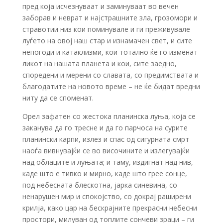
пред која исчезнуваат и заминуваат во вечен
заборав и неврат и најстрашните зла, грозомори и
стравотии низ кои поминувале и ги преживувале
луѓето на овој наш стар и изнамачен свет, и сите
непогоди и катаклизми, кои тотално ќе го изменат
ликот на нашата планета и кои, сите заедно,
споредени и мерени со славата, со предимствата и
благодатите на новото време – не ќе бидат вредни
ниту да се споменат.
Орел зафатен со жестока планинска луња, која се
заканува да го тресне и да го парчоса на сурите
планински карпи, излез и спас од сигурната смрт
наоѓа вивнувајќи се во височините и излегувајќи
над облаците и луњата; и таму, издигнат над нив,
каде што е тивко и мирно, каде што грее сонце,
под небесната блескотна, јарка синевина, со
ненарушен мир и спокојство, со докрај раширени
крилја, како цар на бескрајните прекрасни небесни
простори, милуван од топлите сончеви зраци – ги