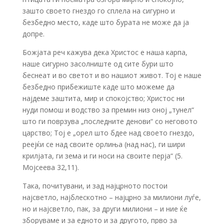
зашто своето гнездо го сплела на сигурно и
безбедно место, каде што бурата не може да ја
допре.
Божјата реч кажува дека Христос е наша карпа,
наше сигурно засолниште од сите бури што
беснеат и во светот и во нашиот живот. Тој е наше
безбедно прибежиште каде што можеме да
најдеме заштита, мир и спокојство; Христос ни
нуди помош и водство за премин низ оној „тунел“
што ги поврзува „последните денови“ со неговото
царство; Тој е „орел што бдее над своето гнездо,
реејќи се над своите орлиња (над нас), ги шири
крилјата, ги зема и ги носи на своите перја“ (5.
Мојсеева 32,11).
Така, почитувани, и зад најцрното постои
најсветло, најблескотно – најцрно за милиони луѓе,
но и најсветло, пак, за други милиони – и ние ќе
зборуваме и за едното и за другото, прво за