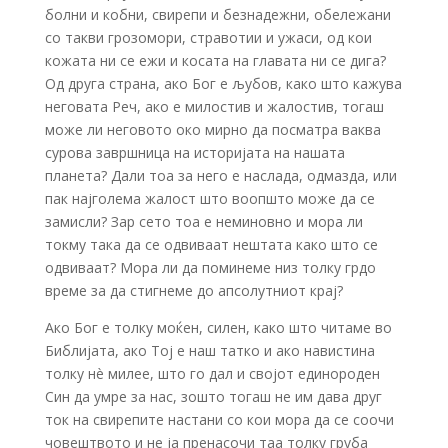
болни и кобни, свирепи и безнадежни, обележани
со такви грозомори, стравотии и ужаси, од кои
кожата ни се ежи и косата на главата ни се дига?
Од друга страна, ако Бог е љубов, како што кажува
неговата Реч, ако е милостив и жалостив, тогаш
може ли неговото око мирно да посматра ваква
сурова завршница на историјата на нашата
планета? Дали тоа за него е наслада, одмазда, или
пак најголема жалост што воопшто може да се
замисли? Зар сето тоа е неминовно и мора ли
токму така да се одвиваат нештата како што се
одвиваат? Мора ли да поминеме низ толку грдо
време за да стигнеме до апсолутниот крај?
Ако Бог е толку моќен, силен, како што читаме во
Библијата, ако Тој е наш татко и ако навистина
толку нè милее, што го дал и својот единороден
Син да умре за нас, зошто тогаш не им дава друг
ток на свирепите настани со кои мора да се соочи
човештвото и не ја пренасочи таа толку груба