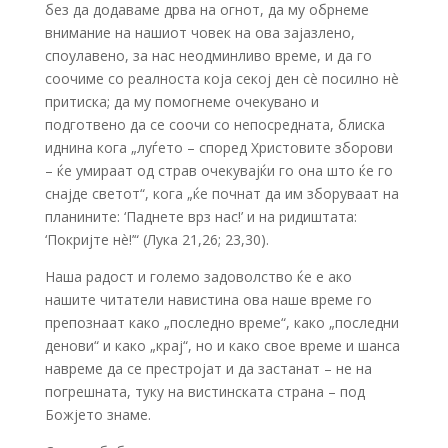
без да додаваме дрва на огнот, да му обрнеме
внимание на нашиот човек на ова зајазлено,
споулавено, за нас неодминливо време, и да го
соочиме со реалноста која секој ден сè посилно нè
притиска; да му помогнеме очекувано и
подготвено да се соочи со непосредната, блиска
иднина кога „луѓето – според Христовите зборови
– ќе умираат од страв очекувајќи го она што ќе го
снајде светот“, кога „ќе почнат да им зборуваат на
планините: ‘Паднете врз нас!’ и на ридиштата:
‘Покријте нè!’“ (Лука 21,26; 23,30).
Наша радост и големо задоволство ќе е ако
нашите читатели навистина ова наше време го
препознаат како „последно време“, како „последни
денови“ и како „крај“, но и како свое време и шанса
навреме да се престројат и да застанат – не на
погрешната, туку на вистинската страна – под
Божјето знаме.