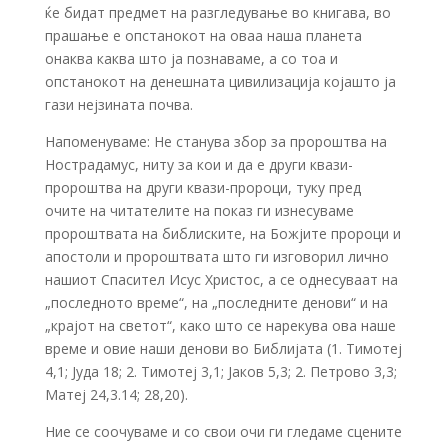
ќе бидат предмет на разгледување во книгава, во
прашање е опстанокот на оваа наша планета
онаква каква што ја познаваме, а со тоа и
опстанокот на денешната цивилизација којашто ја
гази нејзината почва.
Напоменуваме: Не станува збор за пророштва на
Нострадамус, ниту за кои и да е други квази-
пророштва на други квази-пророци, туку пред
очите на читателите на показ ги изнесуваме
пророштвата на библиските, на Божјите пророци и
апостоли и пророштвата што ги изговорил лично
нашиот Спасител Исус Христос, а се однесуваат на
„последното време“, на „последните денови“ и на
„крајот на светот“, како што се нарекува ова наше
време и овие наши денови во Библијата (1. Тимотеј
4,1; Јуда 18; 2. Тимотеј 3,1; Јаков 5,3; 2. Петрово 3,3;
Матеј 24,3.14; 28,20).
Ние се соочуваме и со свои очи ги гледаме сцените