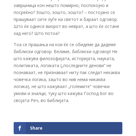
завршница кон нешто помирно, поспокојно и
посреќно? Зошто, зошто, зошто? – постојано се
прашуваат сите луѓе на светот и бараат одговор.
Што ќе однесе виорот во неврат, а што ќе остане
зад него? Што потоа?
Тоа се прашања на кои ќе се обидеме да дадеме
библиски одговор. Велиме, библиски одговор! Не
што кажува филозофијата, историјата, науката,
политиката, логиката („последните денови“ не
познаваат, не признаваат ниту пак следат некаква
човечка логика, зашто во нив нема никаква
логика), не што кажуваат „големите“ човечки
умови и зналци, туку што кажува Господ Бог во
својата Реч, во Библијата.
Share