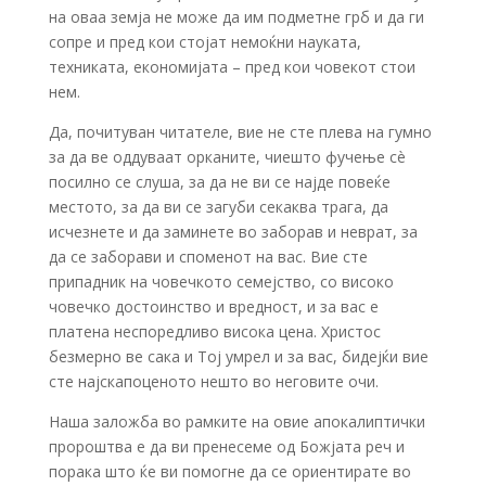
на оваа земја не може да им подметне грб и да ги
сопре и пред кои стојат немоќни науката,
техниката, економијата – пред кои човекот стои
нем.
Да, почитуван читателе, вие не сте плева на гумно
за да ве оддуваат орканите, чиешто фучење сè
посилно се слуша, за да не ви се најде повеќе
местото, за да ви се загуби секаква трага, да
исчезнете и да заминете во заборав и неврат, за
да се заборави и споменот на вас. Вие сте
припадник на човечкото семејство, со високо
човечко достоинство и вредност, и за вас е
платена неспоредливо висока цена. Христос
безмерно ве сака и Тој умрел и за вас, бидејќи вие
сте најскапоценото нешто во неговите очи.
Наша заложба во рамките на овие апокалиптички
пророштва е да ви пренесеме од Божјата реч и
порака што ќе ви помогне да се ориентирате во