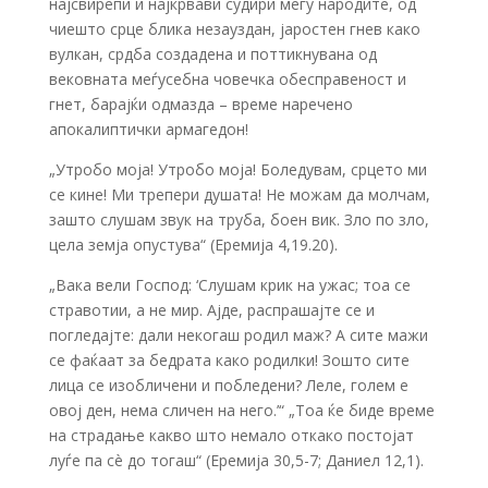
најсвирепи и најкрвави судири меѓу народите, од
чиешто срце блика незауздан, јаростен гнев како
вулкан, срдба создадена и поттикнувана од
вековната меѓусебна човечка обесправеност и
гнет, барајќи одмазда – време наречено
апокалиптички армагедон!
„Утробо моја! Утробо моја! Боледувам, срцето ми
се кине! Ми трепери душата! Не можам да молчам,
зашто слушам звук на труба, боен вик. Зло по зло,
цела земја опустува“ (Еремија 4,19.20).
„Вака вели Господ: ‘Слушам крик на ужас; тоа се
стравотии, а не мир. Ајде, распрашајте се и
погледајте: дали некогаш родил маж? А сите мажи
се фаќаат за бедрата како родилки! Зошто сите
лица се изобличени и побледени? Леле, голем е
овој ден, нема сличен на него.’“ „Тоа ќе биде време
на страдање какво што немало откако постојат
луѓе па сè до тогаш“ (Еремија 30,5-7; Даниел 12,1).