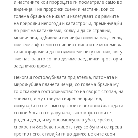
и настаните кои пророците ги посматрале само во
виденија. Тие пророчки сцени и настани, кои со
голема брзина се нижат и излегуваат од рамките
на природни непогоди и катастрофи, преминувајќи
во ранг на катаклизми, колку и да се страшни,
морничави, одбивни и неприфатливи за нас, сепак,
ние сме зафатени со нивниот виор и не можеме да
ги игнорираме и да ги одминеме ниту ние нив, ниту
тие нас, зашто со нив делиме заеднички простор и
заедничко време.
Некогаш гостољубивата пријателка, питомата и
мирољубива планета Земја, со голема брзина му
го откажува гостопримството на својот стопан, на
човекот, и му станува свиреп непријател,
лишувајќи го не само од своите вековни благодати
со кои богато го дарувала, како мајка своите
родени деца, и му овозможувала убав, среќен,
спокоен и безбеден живот, туку се буни и се крева
против него, ставајќи ги во движење сите свои