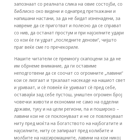
запознаат со реалната слика на овие состојби, со
библиско око видени и однапред преткажани и
напишани настани, за да не бидат изненадени, за
навреме да се приготват и полесно да се справат
со нив, да останат простум и при најсилните удари
со кои ќе ги удрат „последните денови“, чијшто
праг веќе сме го пречекориле.
Нашите читатели се премногу скапоцени за да не
им обрнеме внимание, да ги оставиме
неподготвени да се соочат со огромните „лавини“
кои се лизгаат и тркалаат насекаде на нашиот свет
и уриваат, и сè повеќе ќе уриваат сè пред себе,
оставајќи зад себе пустош, уништен огромен број
човечки животи и економии не само на одделни
држави, туку и на цели региони, па и пошироко –
лавини кои не се поклонуваат и не се повлекуваат
ниту пред моќта на богатството на најбогатите и
најсилните, ниту се запираат пред колибите и
молбите на најсиромашните, лавини на кои никој