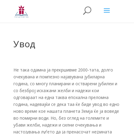
Увод
Не така одамна ја прекршивме 2000-тата, долго
очекувана и помпезно најавувана јубиларна
година, со многу планирани и остварени јубилеи и
со безброј искажани желби и надежи кои
одговараат на една таква епохална преломна
година, надевајќи се дека таа ќе биде увод во едно
ново време кое нашата планета Земја ќе ја воведе
во помирни води. Но, без оглед на големите и
убави желби, надежи и силни очекувања и
настојувања луѓето да ја пренасочат нејзината