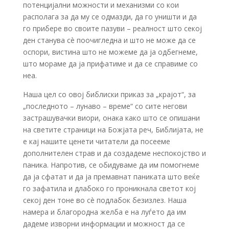
потенцијални можности и механизми со кои
располага за да му се одмазди, да го уништи и да
го прибере во своите пазуви – реалност што секој
ден станува сè поочигледна и што не може да се
оспори, вистина што не можеме да ја одбегнеме,
што мораме да ја прифатиме и да се справиме со
неа.
Наша цел со овој библиски приказ за „крајот“, за
„последното – лунаво – време“ со сите негови
застрашувачки виори, онака како што се опишани
на светите страници на Божјата реч, Библијата, не
е кај нашите ценети читатели да посееме
дополнителен страв и да создадеме неспокојство и
паника. Напротив, се обидуваме да им помогнеме
да ја сфатат и да ја премавнат паниката што веќе
го зафатила и длабоко го проникнала светот кој
секој ден тоне во сè подлабок безизлез. Наша
намера и благородна желба е на луѓето да им
дадеме изворни информации и можност да се