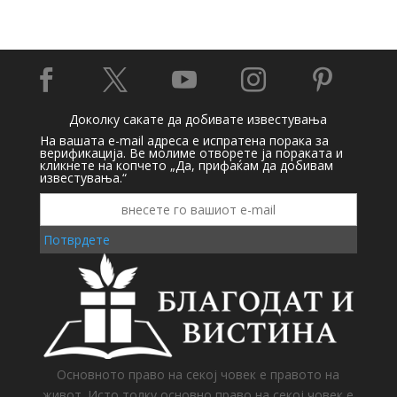





Доколку сакате да добивате известувања
На вашата e-mail адреса е испратена порака за
верификација. Ве молиме отворете ја пораката и
кликнете на копчето „Да, прифаќам да добивам
известувања.“
Потврдете
Основното право на секој човек е правото на
живот. Исто толку основно право на секој човек е