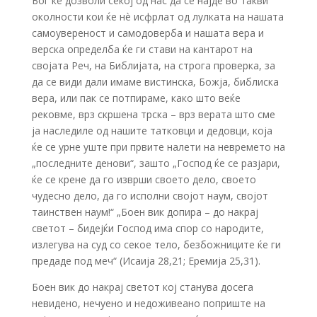
Бог ќе дозволи секој од нас да се најде во такви
околности кои ќе нè исфрлат од лулката на нашата
самоувереност и самодоверба и нашата вера и
верска определба ќе ги стави на кантарот на
својата Реч, на Библијата, на строга проверка, за
да се види дали имаме вистинска, Божја, библиска
вера, или пак се потпираме, како што веќе
рековме, врз скршена трска – врз верата што сме
ја наследиле од нашите татковци и дедовци, која
ќе се урне уште при првите налети на невремето на
„последните денови“, зашто „Господ ќе се разјари,
ќе се крене да го изврши своето дело, своето
чудесно дело, да го исполни својот наум, својот
таинствен наум!“ „Боен вик допира – до накрај
светот – бидејќи Господ има спор со народите,
излегува на суд со секое тело, безбожниците ќе ги
предаде под меч“ (Исаија 28,21; Еремија 25,31).
Боен вик до накрај светот кој станува досега
невидено, нечуено и недоживеано поприште на