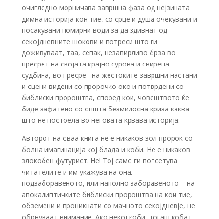
очигледно морничава завршна фаза од нејзината
димна историја кон тие, со срце и душа очекувани и
посакувани помирни води за да здивнат од
секојдневните шокови и потреси што ги
доживуваат, таа, сепак, незапирливо брза во
пресрет на својата крајно сурова и свирепа
судбина, во пресрет на жестоките завршни настани
и сцени видени со пророчко око и потврдени со
библиски пророштва, според кои, човештвото ќе
биде зафатено со општа безмилосна криза каква
што не постоела во неговата крвава историја.
Авторот на оваа книга не е никаков зол пророк со
болна имагинација кој блада и коби. Не е никаков
злокобен футурист. Не! Тој само ги потсетува
читателите и им укажува на она,
подзаборавеното, или наполно заборавеното – на
апокалиптичките библиски пророштва на кои тие,
обземени и проникнати со мачното секојдневје, не
обрнуваат внимание. Ако некој коби, тогаш кобат