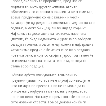
Според библиските пророштва, пред нас се
морничави, монструозни денови, денови
обременети со страшни апокалиптички знаменија,
време придружено со најразлични и чести
катастрофи од редот на големините „еднаш во сто
години“, а можеби и „еднаш во илјада години“.
Најголемата досегашна катаклизма, наречена
„потоп“, ќе биде надмината и фрлена во заборав
од друга голема, и од сите најголема и најстрашна
катаклизма пред која ќе исчезне сè што создала
човечка рака, и која со својата јарост од темел ќе
го измени ликот на нашата планета, за која ќе
стане збор подоцна.
Обично луѓето очекуваните тешкотии ги
преувеличуваат, но тоа не е случај со неволјите
што ни идат во пресрет. Нив не ќе може да ги
опише ниту најбујната мечта, ниту највештото
човечко перо. Настапува време кога ќе зовријат
сите човечки страсти. Тоа се денови кои ќе ги