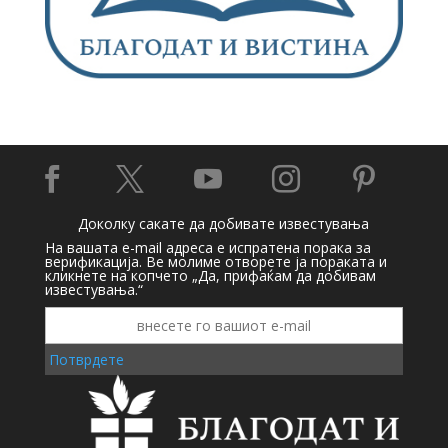





Доколку сакате да добивате известувања
На вашата e-mail адреса е испратена порака за
верификација. Ве молиме отворете ја пораката и
кликнете на копчето „Да, прифаќам да добивам
известувања.“
Потврдете