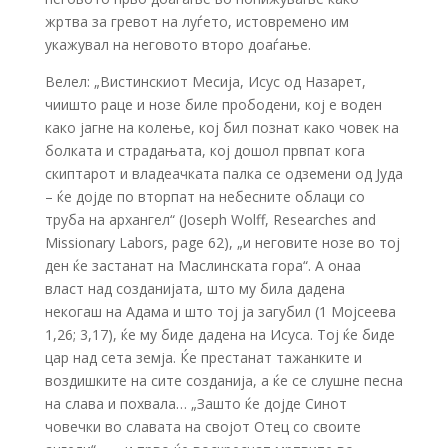
жртва за гревот на луѓето, истовремено им
укажувал на неговото второ доаѓање.
Велел: „Вистинскиот Месија, Исус од Назарет,
чиишто раце и нозе биле прободени, кој е воден
како јагне на колење, кој бил познат како човек на
болката и страдањата, кој дошол првпат кога
скиптарот и владеачката палка се одземени од Јуда
– ќе дојде по вторпат на небесните облаци со
труба на архангел“ (Joseph Wolff, Researches and
Missionary Labors, page 62), „и неговите нозе во тој
ден ќе застанат на Маслинската гора“. А онаа
власт над созданијата, што му била дадена
некогаш на Адама и што тој ја загубил (1 Мојсеева
1,26; 3,17), ќе му биде дадена на Исуса. Тој ќе биде
цар над сета земја. Ќе престанат тажанките и
воздишките на сите созданија, а ќе се слушне песна
на слава и похвала… „Зашто ќе дојде Синот
човечки во славата на својот Отец со своите