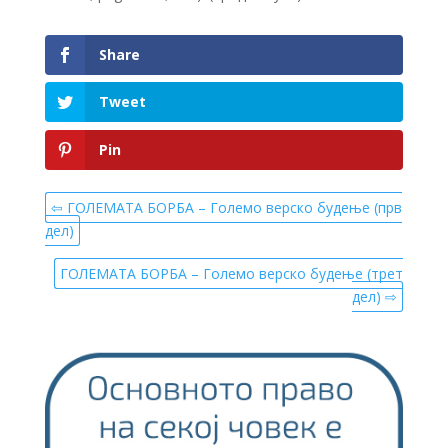
Share
Tweet
Pin
⇦ ГОЛЕМАТА БОРБА – Големо верско будење (прв
дел)
ГОЛЕМАТА БОРБА – Големо верско будење (трет
дел) ⇨