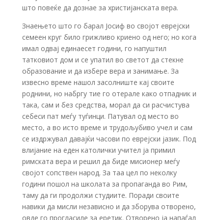
што повеќе да дознае за христијанската вера.
Знаењето што го барал Јосиф во својот еврејски
семеен круг било грижливо криено од него; но кога
имал одвај единаесет години, го напуштил
татковиот дом и се упатил во светот да стекне
образование и да избере вера и занимање. За
извесно време нашол засолниште кај своите
роднини, но набргу тие го отерале како отпадник и
така, сам и без средства, морал да си расчистува
себеси пат меѓу туѓинци. Патувал од место во
место, а во исто време и трудољубиво учел и сам
се издржувал давајќи часови по еврејски јазик. Под
влијание на еден католички учител ја примил
римската вера и решил да биде мисионер меѓу
својот сопствен народ. За таа цел по неколку
години пошол на школата за пропаганда во Рим,
таму да ги продолжи студиите. Поради своите
навики да мисли независно и да зборува отворено,
овде го прогласиле за еретик. Отворено ја напаѓал