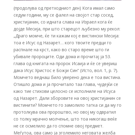
(продолува од претходниот ден) Кога имал само
седум години, му се фалел на својот стар сосед,
христијанин, со идната слава на Израел кога ќе
дојде Месија, при што старецот љубезно му рекол:
„Драго момче, ќе ти кажам кој е вистински Месија:
тоа е Исус од Назарет… кого твоите предци го
распнале на крст, како во старо време што ги
убивале пророците. Оди дома и прочитај ја 53.
глава од книгата на пророк Исаија и ќе се увериш
дака Исус Христос е Божји Син“ (Исто, вол. 1, p. 7).
Момчето веднаш било уверено дека е тоа вистина.
Отишло дома и ја прочитало таа глава, чудејќи се
како тие стихови целосно се исполниле на Исуса
од Назарет. Дали зборовите на овој христијанин се
вистинити? Момчето го замолило татка си да му го
протолкува ова пророштво, но овој му одвратил
со толку мрачно молчење, што тоа никогаш веќе
не се осмелило да го спомне овој предмет.
Меѓутоа, ова само ја зголемило неговата желба