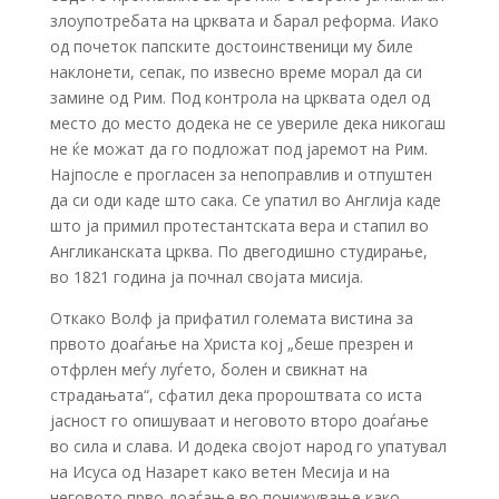
злоупотребата на црквата и барал реформа. Иако
од почеток папските достоинственици му биле
наклонети, сепак, по извесно време морал да си
замине од Рим. Под контрола на црквата одел од
место до место додека не се увериле дека никогаш
не ќе можат да го подложат под јаремот на Рим.
Најпосле е прогласен за непоправлив и отпуштен
да си оди каде што сака. Се упатил во Англија каде
што ја примил протестантската вера и стапил во
Англиканската црква. По двегодишно студирање,
во 1821 година ја почнал својата мисија.
Откако Волф ја прифатил големата вистина за
првото доаѓање на Христа кој „беше презрен и
отфрлен меѓу луѓето, болен и свикнат на
страдањата“, сфатил дека пророштвата со иста
јасност го опишуваат и неговото второ доаѓање
во сила и слава. И додека својот народ го упатувал
на Исуса од Назарет како ветен Месија и на
неговото прво доаѓање во понижување како