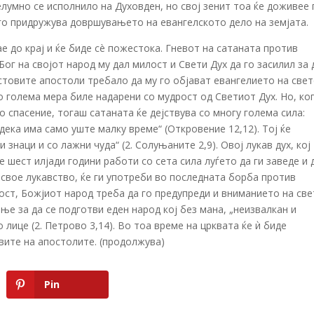
елумно се исполнило на Духовден, но свој зенит тоа ќе доживее 
го придружува довршувањето на евангелското дело на земјата.
е до крај и ќе биде сè пожестока. Гневот на сатаната против
Бог на својот народ му дал милост и Свети Дух да го засилил за 
истовите апостоли требало да му го објават евангелието на свет
о голема мера биле надарени со мудрост од Светиот Дух. Но, ко
 спасение, тогаш сатаната ќе дејствува со многу голема сила:
 дека има само уште малку време“ (Откровение 12,12). Тој ќе
 знаци и со лажни чуда“ (2. Солуњаните 2,9). Овој лукав дух, кој
 шест илјади години работи со сета сила луѓето да ги заведе и 
 свое лукавство, ќе ги употреби во последната борба против
ост, Божјиот народ треба да го предупреди и вниманието на св
ње за да се подготви еден народ кој без мана, „неизвалкан и
 лице (2. Петрово 3,14). Во тоа време на црквата ќе ѝ биде
вите на апостолите. (продолжува)
Pin