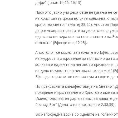
дојде“ (Јован 14,26; 16,13).
Писмото јасно учи дека овие ветувања не се
на Христовата црква во сите времиња. Спасит
крајот на светот“ (Матеј 28,20). Апостол Пав
да „се усовршат светите за делото на служба
единство во верата и во познавањето на Бож
полнота“ (Ефесците 4,12.13).
Апостолот се молел за верните во Ефес: „Бог
на мудрост и откровение за потполно да го з
колкава е надежта на неговото призвание… и
на делотворноста на неговата силна моќ“ (Еф
Ефес да го расветли нивниот ум и срце и да 
По прекрасната манифестација на Светиот Ду
покајание и крштавање во Христово име за п
Имено, овој ветен дар е за вас, за вашите дец
Господ Бог“ (Делата на апостолите 2,38.39).
Во непосредна врска со сцените на големиот