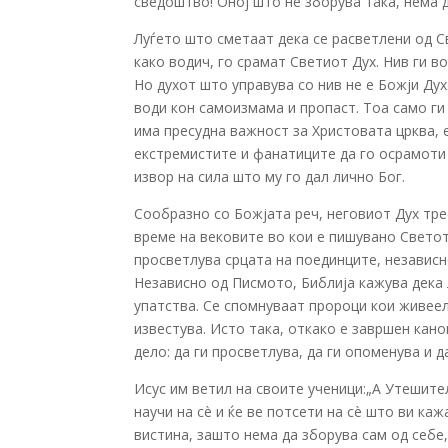
сведоштво! Оној што не зборува така, нема да
Луѓето што сметаат дека се расветлени од С
како водич, го срамат Светиот Дух. Нив ги в
Но духот што управува со нив не е Божји Дух
води кон самоизмама и пропаст. Тоа само ги
има пресудна важност за Христовата црква, 
екстремистите и фанатиците да го осрамоти 
извор на сила што му го дал лично Бог.
Сообразно со Божјата реч, неговиот Дух тре
време на вековите во кои е пишувано Светото
просветлува срцата на поединците, независн
Независно од Писмото, Библија кажува дека 
упатства. Се спомнуваат пророци кои живее
известува. Исто така, откако е завршен кан
дело: да ги просветлува, да ги опоменува и д
Исус им ветил на своите ученици:„А Утешител
научи на сè и ќе ве потсети на сè што ви кажа
вистина, зашто нема да зборува сам од себе,