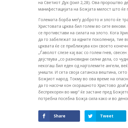
на Светиот Дух (Јоил 2,28). Ова пророштво д
манифестацијата на Божјата милост што ќе 
Големата борба меѓу доброто и злото ќе тра
Христовата црква бил голем во сите векови. 
се противстави на силата на злото. Кога Хр
да го забележат за идните поколенија, тие в
црквата ќе се приближува кон своето конечно
„Ѓаволот слезе кај вас со голем гнев, свесен
дејствува „со разновидни силни дела, со чудни
некогаш бил еден од најголемите ангели, веќе
уништи. И сета своја сатанска вештина, сето
Божјиот народ. Токму во ова време на опасн
да го насочи кон скорашното Христово доаѓа
беспрекорен во мир“ ќе застане пред Божјето
потребна посебна Божја сила како и во дено
Share
Tweet