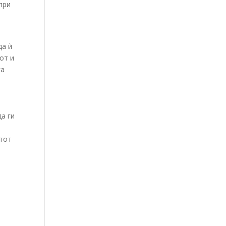
при
да ѝ
от и
га
да ги
етот