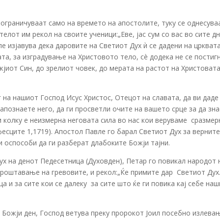
 ограничуваат само на времето на апостолите, туку се однесува
елот им рекол на своите ученици:„Еве, јас сум со вас во сите д
ле изјавува дека даровите на Светиот Дух ѝ се дадени на цркват
та, за изградување на Христовото тело, сè додека не се постиг
јиот Син, до зрелиот човек, до мерата на растот на Христоват
 на нашиот Господ Исус Христос, Отецот на славата, да ви даде
апознаете него, да ги просветли очите на вашето срце за да зн
 колку е неизмерна неговата сила во нас кои веруваме ­ сразмер
есците 1,17­19). Апостол Павле го барал Светиот Дух за верните
ги оспособи да ги разберат длабоките Божји тајни.
х на денот Педесетница (Духовден), Петар го повикал народот 
роштавање на гревовите, и рекол:„Ќе примите дар ­ Светиот Дух
а и за сите кои се далеку ­ за сите што ќе ги повика кај себе на
 Божји ден, Господ ветува преку пророкот Јоил посебно излева