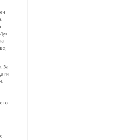
реч
а.
а
 Дух
на
вој
. За
а ги
н.
оето
ќе