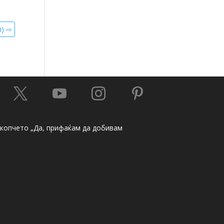
л) ⇨




а копчето „Да, прифаќам да добивам