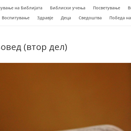
ување на Библијата
Библиски учења
Посветување
В
Воспитување
Здравје
Деца
Сведоштва
Победа н
вед (втор дел)