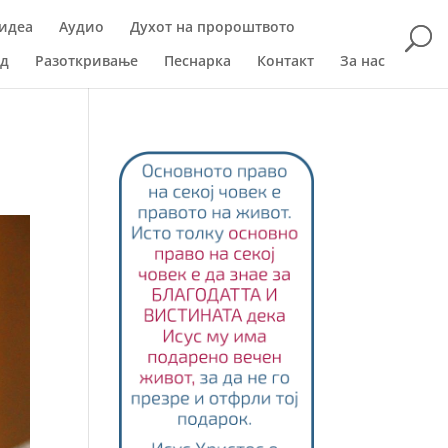
идеа
Аудио
Духот на пророштвото
ад
Разоткривање
Песнарка
Контакт
За нас