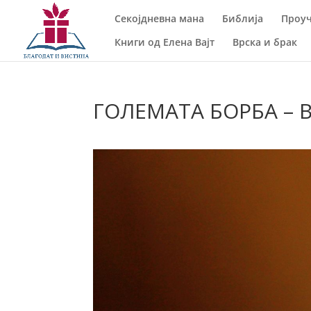
Секојдневна мана
Библија
Проуч
Книги од Елена Вајт
Врска и брак
ГОЛЕМАТА БОРБА – Во