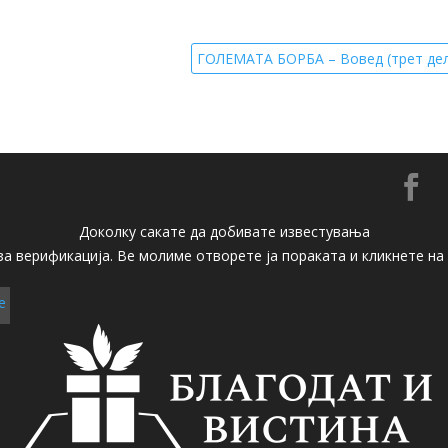
ГОЛЕМАТА БОРБА – Вовед (трет де

Доколку сакате да добивате известувања
 за верификација. Ве молиме отворете ја пораката и кликнете н
е