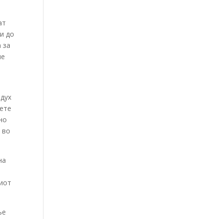
ат
ни до
а за
не
а
 дух
аете
но
 во
на
.
шиот
ње