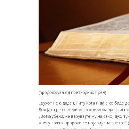
(продолжува од претходниот ден)
„Духот не е даден, ниту кога и да е ќе биде 
Божјата реч е мерило со кое мора да се испи
„Возљубени, не верувајте му на секој дух, ту
многу лажни пророци се појавија на светот“ (