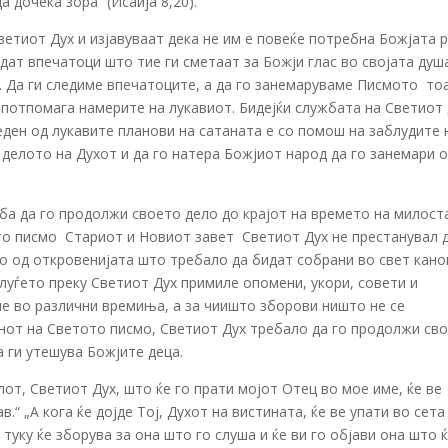
 дочека зора“ (Исаија 8,20).
ветиот Дух и изјавуваат дека не им е повеќе потребна Божјата 
одат впечатоци што тие ги сметаат за Божји глас во својата душ
. Да ги следиме впечатоците, а да го занемаруваме Писмото ­ то
 потпомага намерите на лукавиот. Бидејќи службата на Светиот
еден од лукавите планови на сатаната е со помош на заблудите 
делото на Духот и да го натера Божјиот народ да го занемари о
ба да го продолжи своето дело до крајот на времето на милоста
 писмо ­ Стариот и Новиот завет ­ Светиот Дух не престанувал д
о од откровенијата што требало да бидат собрани во свет кано
луѓето преку Светиот Дух примиле опомени, укори, совети и
ле во различни времиња, а за чиишто зборови ништо не се
онот на Светото писмо, Светиот Дух требало да го продолжи св
а ги утешува Божјите деца.
от, Светиот Дух, што ќе го прати мојот Отец во мое име, ќе ве
в.“ „А кога ќе дојде Тој, Духот на вистината, ќе ве упати во сета
 туку ќе зборува за она што го слуша и ќе ви го објави она што 