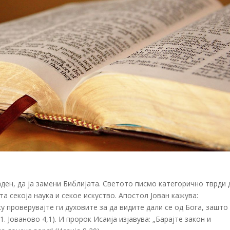
даден, да ја замени Библијата. Светото писмо категорично тврди 
та секоја наука и секое искуство. Апостол Јован кажува:
ку проверувајте ги духовите за да видите дали се од Бога, зашто
1. Јованово 4,1). И пророк Исаија изјавува: „Барајте закон и