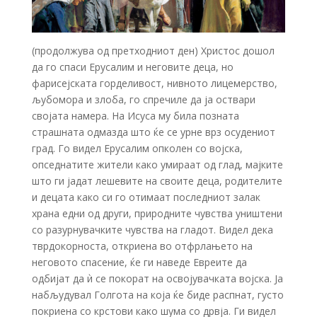
(продолжува од претходниот ден) Христос дошол
да го спаси Ерусалим и неговите деца, но
фарисејската горделивост, нивното лицемерство,
љубомора и злоба, го спречиле да ја оствари
својата намера. На Исуса му била позната
страшната одмазда што ќе се урне врз осудениот
град. Го видел Ерусалим опколен со војска,
опседнатите жители како умираат од глад, мајките
што ги јадат лешевите на своите деца, родителите
и децата како си го отимаат последниот залак
храна едни од други, природните чувства уништени
со разурнувачките чувства на гладот. Видел дека
тврдокорноста, откриена во отфрлањето на
неговото спасение, ќе ги наведе Евреите да
одбијат да ѝ се покорат на освојувачката војска. Ја
набљудувал Голгота на која ќе биде распнат, густо
покриена со крстови како шума со дрвја. Ги видел