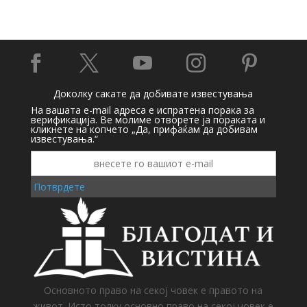





Доколку сакате да добивате известувања
На вашата e-mail адреса е испратена порака за
верификација. Ве молиме отворете ја пораката и
кликнете на копчето „Да, прифаќам да добивам
известувања.“
Потврдете
Основното право на секој човек е правото на
живот. Исто толку основно право на секој човек е