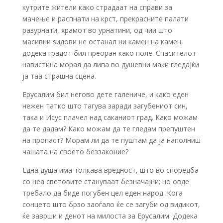
кутрите жители како страдаат на справи за
мачење и распнати на крст, прекрасните палати
разурнати, храмот во урнатини, од чии што
масивни ѕидови не останал ни камен на камен,
додека градот бил преоран како поле. Спасителот
навистина морал да липа во душевни маки гледајќи
ја таа страшна сцена.
Ерусалим бил негово дете галениче, и како еден
нежен татко што тагува заради загубениот син,
така и Исус плачел над саканиот град. Како можам
да те дадам? Како можам да те гледам препуштен
на пропаст? Морам ли да те пуштам да ја наполниш
чашата на своето беззаконие?
Една душа има толкава вредност, што во споредба
со неа световите стануваат безначајни; но овде
требало да биде погубен цел еден народ. Кога
сонцето што брзо заоѓало ќе се загуби од видикот,
ќе заврши и денот на милоста за Ерусалим. Додека