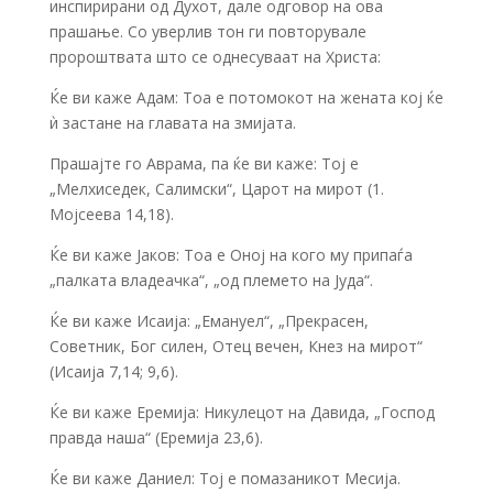
инспирирани од Духот, дале одговор на ова
прашање. Со уверлив тон ги повторувале
пророштвата што се однесуваат на Христа:
Ќе ви каже Адам: Тоа е потомокот на жената кој ќе
ѝ застане на главата на змијата.
Прашајте го Аврама, па ќе ви каже: Тој е
„Мелхиседек, Салимски“, Царот на мирот (1.
Мојсеева 14,18).
Ќе ви каже Јаков: Тоа е Оној на кого му припаѓа
„палката владеачка“, „од племето на Јуда“.
Ќе ви каже Исаија: „Емануел“, „Прекрасен,
Советник, Бог силен, Отец вечен, Кнез на мирот“
(Исаија 7,14; 9,6).
Ќе ви каже Еремија: Никулецот на Давида, „Господ
правда наша“ (Еремија 23,6).
Ќе ви каже Даниел: Тој е помазаникот Месија.