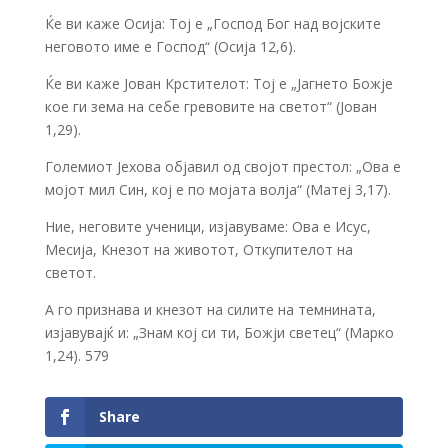
Ќе ви каже Осија: Тој е „Господ Бог над војските
неговото име е Господ“ (Осија 12,6).
Ќе ви каже Јован Крстителот: Тој е „Јагнето Божје
кое ги зема на себе гревовите на светот“ (Јован
1,29).
Големиот Јехова објавил од својот престол: „Ова е
мојот мил Син, кој е по мојата волја“ (Матеј 3,17).
Ние, неговите ученици, изјавуваме: Ова е Исус,
Месија, Кнезот на животот, Откупителот на
светот.
А го признава и кнезот на силите на темнината,
изјавувајќ и: „Знам кој си ти, Божји светец“ (Марко
1,24). 579
Share