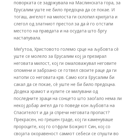
поворката се задржувала на Маслинската гора, за
Ерусалим уште не било предоцна да се покае. И
тогаш, ангелот на милоста ги склопил крилјата и
слегол од златниот престол за да ѝ го отстапи
местото на правдата и на осудата што бргу
настапувала.
Меѓутоа, Христовото големо срце на љубовта сè
уште се молело за Ерусалим кој ја презирал
неговата милост, кој ги омаловажувал неговите
опомени и забрзано се готвел своите раце да ги
натопи со неговата крв. Само кога Ерусалим би
сакал да се покае, сè уште не би било предоцна.
Додека храмот и кулите се милувани од
последните зраци на сонцето што заоѓало нема ли
некој добар ангел да го поведе кон љубовта на
Спасителот и да ја спречи неговата пропаст?
Прекрасен, но грешен граде, кој ги каменуваше
пророците, кој го отфрли Божјиот Син, кој со
својата окоравеност самиот себеси се спушти во