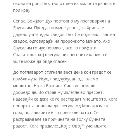
окови на ропство, твојот ден на милоста речиси е
при крај.
Сепак, Божјиот Дух повторно му проговорил на
Ерусалим. Пред да помине денот, за Христа е
дадено уште едно сведоштво. Се подигнал глас на
сведок, одговарајќи на пророчкото минато. Ако
Ерусалим го чуе повикот, ако го прифати
Спасителот кој влегува низ неговите капии, сè
уште може да биде спасен.
До поглаварот стигнала вест дека кон градот се
приближува Исус, придружуван од големо
мноштво. Но за Божјиот Син тие немале
добредојде. Во страв му излегле во пресрет,
надевајќи се дека ќе го растераат мноштвото. Кога
поворката почнала да слегува од Маслинската
гора, поглаварите ѝ го пресекле патот. Се
распрашувале за причината на толку бучната
радост. Кога прашале: „Кој е Овој?“ учениците,