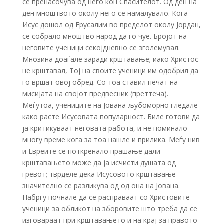
се пренасочува од него кон Спасителот. Од ден на
ден мноштвото околу него се намалувало. Кога
Исус дошол од Ерусалим во пределот околу Јордан,
се собрало мноштво народ да го чуе. Бројот на
неговите ученици секојдневно се зголемувал.
Мнозина доаѓале заради крштавање; иако Христос
не крштавал, Тој на своите ученици им одобрил да
го вршат овој обред. Со тоа ставил печат на
мисијата на својот предвесник (преттеча).
Меѓутоа, учениците на Јована љубоморно гледале
како расте Исусовата популарност. Биле готови да
ја критикуваат неговата работа, и не поминало
многу време кога за тоа нашле и прилика. Меѓу нив
и Евреите се поткренало прашање дали
крштавањето може да ја исчисти душата од
гревот; тврделе дека Исусовото крштавање
значително се разликува од од она на Јована.
Набргу почнале да се расправаат со Христовите
ученици за обликот на зборовите што треба да се
изговараат при крштавањето и на крај за правото