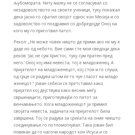
љубомората. Ниту малку не се согласувал со
незадоволството на своите ученици, туку покажал
дека јасно го сфатил својот однос кон Месија и со
задоволство го поздравил со добредојде Оној на
кого му го приготвил патот.
Рекол: „Не може човек ништо да прими ако не му е
даде но од небото. Вие сами сте мои сведоци дека
реков: ‘Јас не сум Христос, туку сум пратен пред
него.’ Оној кој има невеста, тој е младоженец. А
пријателот на младоженецот, кој стои и го слуша,
од срце се радува штом ќе го чуе гласот на младо
женецот.“ Јован себеси се претставил како
пријател кој дејствува како весник меѓу
свршениците, приготвувајќи го патот за
венчавањето. Кога младоженецот ја примил
својата невеста, задачата на пријателот била
завршена. Тој се радува за среќата на оние чиешто
соединување го потпомогнувал. Така Јован бил
повикан да го насочи народот кон Исуса и се