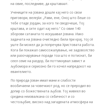
на овие, последниве, да крштаваат.
Учениците на Јована дошле кај него со свои
приговори, велејќи: „Рави, ене, Оној што беше со
тебе отаде Јордан, за кого ти сведочеше, Тој
крштава, и сите одат кај него.“ Со овие 140
зборови сатаната го искушавал Јована. Иако
задачата на Јована очигледно била при крај, тој сè
уште би можел да ја попречува Христовата работа.
Кога би покажал самосожалување, не задоволство
или разочарување поради тоа што е потиснат, би
сеел семе на раздор, би поттикнувал завист и
љубомора и сериозно би го кочел напредокот на
евангелието.
По природа Јован имал мани и слабости
вообичаени за човечкиот род, но се преродил во
допир со божествената љубов. Тој живеел во
средина неизвалкана со себичност и со
честољубие, високо над загадената атмосфера на