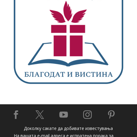





Доколку сакате да добивате известувања
На вашата e-mail адреса е испратена порака за