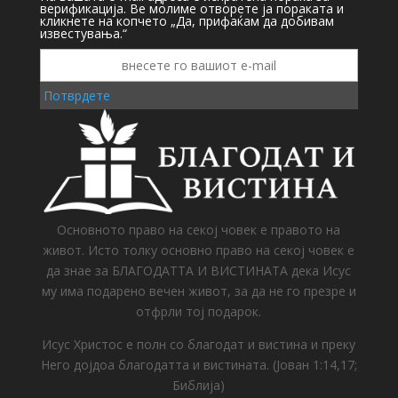
верификација. Ве молиме отворете ја пораката и
кликнете на копчето „Да, прифаќам да добивам
известувања.“
Потврдете
Основното право на секој човек е правото на
живот. Исто толку основно право на секој човек е
да знае за БЛАГОДАТТА И ВИСТИНАТА дека Исус
му има подарено вечен живот, за да не го презре и
отфрли тој подарок.
Исус Христос е полн со благодат и вистина и преку
Него дојдоа благодатта и вистината. (Јован 1:14,17;
Библија)