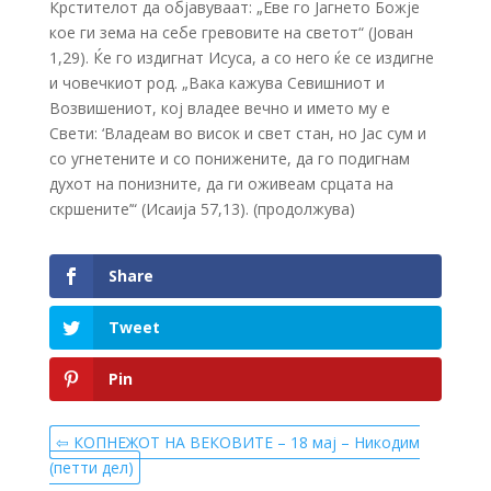
Крстителот да објавуваат: „Еве го Јагнето Божје
кое ги зема на себе гревовите на светот“ (Јован
1,29). Ќе го издигнат Исуса, а со него ќе се издигне
и човечкиот род. „Вака кажува Севишниот и
Возвишениот, кој владее вечно и името му е
Свети: ‘Владеам во висок и свет стан, но Јас сум и
со угнетените и со понижените, да го подигнам
духот на понизните, да ги оживеам срцата на
скршените’“ (Исаија 57,13). (продолжува)
Share
Tweet
Pin
⇦ КОПНЕЖОТ НА ВЕКОВИТЕ – 18 мај – Никодим
(петти дел)