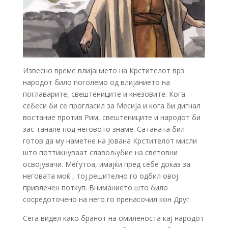
Извесно време влијанието на Крстителот врз
народот било поголемо од влијанието на
поглаварите, свештениците и кнезовите. Кога
себеси би се прогласил за Месија и кога би дигнал
востание против Рим, свештениците и народот би
зас танале под неговото знаме. Сатаната бил
готов да му наметне на Јована Крстителот мисли
што поттикнуваат славољубие на световни
освојувачи. Меѓутоа, имајќи пред себе доказ за
неговата моќ , тој решително го одбил овој
привлечен поткуп. Вниманието што било
сосредоточено на него го пренасочил кон Друг.
Сега видел како бранот на омиленоста кај народот