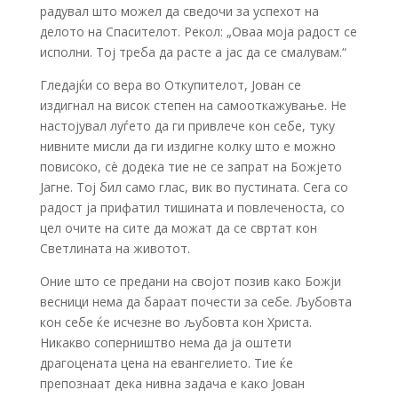
радувал што можел да сведочи за успехот на
делото на Спасителот. Рекол: „Оваа моја радост се
исполни. Тој треба да расте а јас да се смалувам.“
Гледајќи со вера во Откупителот, Јован се
издигнал на висок степен на самооткажување. Не
настојувал луѓето да ги привлече кон себе, туку
нивните мисли да ги издигне колку што е можно
повисоко, сè додека тие не се запрат на Божјето
Јагне. Тој бил само глас, вик во пустината. Сега со
радост ја прифатил тишината и повлеченоста, со
цел очите на сите да можат да се свртат кон
Светлината на животот.
Оние што се предани на својот позив како Божји
весници нема да бараат почести за себе. Љубовта
кон себе ќе исчезне во љубовта кон Христа.
Никакво соперништво нема да ја оштети
драгоцената цена на евангелието. Тие ќе
препознаат дека нивна задача е како Јован