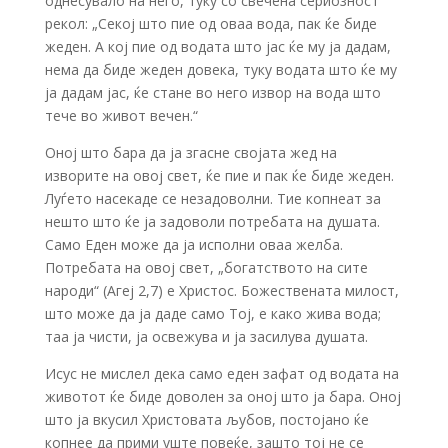
однесувало на него, туку со свечена сериозност
рекол: „Секој што пие од оваа вода, пак ќе биде
жеден. А кој пие од водата што јас ќе му ја дадам,
нема да биде жеден довека, туку водата што ќе му
ја дадам јас, ќе стане во него извор на вода што
тече во живот вечен.“
Оној што бара да ја згасне својата жед на
изворите на овој свет, ќе пие и пак ќе биде жеден.
Луѓето насекаде се незадоволни. Тие копнеат за
нешто што ќе ја задоволи потребата на душата.
Само Еден може да ја исполни оваа желба.
Потребата на овој свет, „богатството на сите
народи“ (Агеј 2,7) е Христос. Божествената милост,
што може да ја даде само Тој, е како жива вода;
таа ја чисти, ја освежува и ја засилува душата.
Исус не мислел дека само еден зафат од водата на
животот ќе биде доволен за оној што ја бара. Оној
што ја вкусил Христовата љубов, постојано ќе
копнее да прими уште повеќе, зашто тој не се