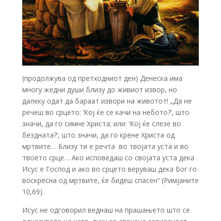
(продолжува од претходниот ден) Денеска има
многу жедни души близу до живиот извор, но
далеку одат да бараат извори на животот! „Да не
речеш во срцето: ‘Кој ќе се качи на небото?’, што
значи, да го симне Христа; или: ‘Кој ќе слезе во
бездната?’, што значи, да го крене Христа од
мртвите… Близу ти е речта ­ во твојата уста и во
твоето срце… Ако исповедаш со својата уста дека
Исус е Господ и ако во срцето веруваш дека Бог го
воскресна од мртвите, ќе бидеш спасен“ (Римјаните
10,6­9).
Исус не одговорил веднаш на прашањето што се