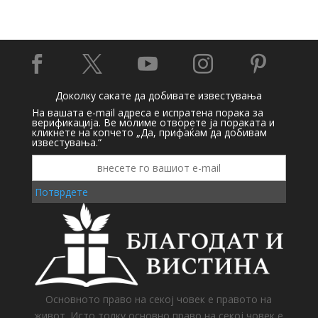





Доколку сакате да добивате известувања
На вашата e-mail адреса е испратена порака за
верификација. Ве молиме отворете ја пораката и
кликнете на копчето „Да, прифаќам да добивам
известувања.“
Потврдете
Основното право на секој човек е правото на
живот. Исто толку основно право на секој човек е