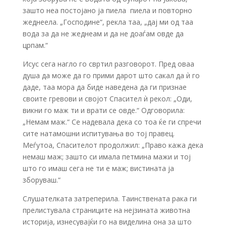
зашто неа постојано ја пиела ­ пиела и повторно
жеднеела. „Господине“, рекла таа, „дај ми од таа
вода за да не жеднеам и да не доаѓам овде да
црпам.“
Исус сега нагло го свртил разговорот. Пред оваа
душа да може да го прими дарот што сакал да ѝ го
даде, таа мора да биде наведена да ги признае
своите гревови и својот Спасител ѝ рекол: „Оди,
викни го маж ти и врати се овде.“ Одговорила:
„Немам маж.“ Се надевала дека со тоа ќе ги спречи
сите натамошни испитувања во тој правец.
Меѓутоа, Спасителот продолжил: „Право кажа дека
немаш маж; зашто си имала петмина мажи и тој
што го имаш сега не ти е маж; вистината ја
зборуваш.“
Слушателката затреперила. Таинствената рака ги
прелистувала страниците на нејзината животна
историја, изнесувајќи го на виделина она за што