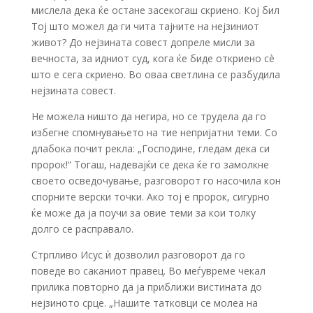
мислела дека ќе остане засекогаш скриено. Кој бил
Тој што можел да ги чита тајните на нејзиниот
живот? До нејзината совест допреле мисли за
вечноста, за идниот суд, кога ќе биде откриено сè
што е сега скриено. Во оваа светлина се разбудила
нејзината совест.
Не можела ништо да негира, но се трудела да го
избегне спомнувањето на тие непријатни теми. Со
длабока почит рекла: „Господине, гледам дека си
пророк!“ Тогаш, надевајќи се дека ќе го замолкне
своето осведочување, разговорот го насочила кон
спорните верски точки. Ако тој е пророк, сигурно
ќе може да ја поучи за овие теми за кои толку
долго се расправало.
Стрпливо Исус ѝ дозволил разговорот да го
поведе во саканиот правец. Во меѓувреме чекал
прилика повторно да ја приближи вистината до
нејзиното срце. „Нашите татковци се молеа на