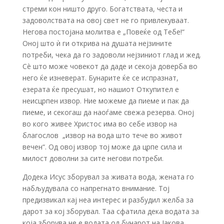
стреми кон ништо друго. Богатствата, честа и
задоволствата на овој свет не го привлекуваат.
Негова постојана молитва е „Повеќе од Тебе!“
Оној што ѝ ги открива на душата нејзините
потреби, чека да го задоволи нејзиниот глад и жед.
Сè што може човекот да даде и секоја доверба во
него ќе изневерат. Бунарите ќе се испразнат,
езерата ќе пресушат, но нашиот Откупител е
неисцрпен извор. Ние можеме да пиеме и пак да
пиеме, и секогаш да наоѓаме свежа резерва. Оној
во кого живее Христос има во себе извор на
благослов ­ „извор на вода што тече во живот
вечен“. Од овој извор тој може да црпе сила и
милост доволни за сите негови потреби.
Додека Исус зборувал за живата вода, жената го
набљудувала со напрегнато внимание. Тој
предизвикал кај неа интерес и разбудил желба за
дарот за кој зборувал. Таа сфатила дека водата за
која зборува не е водата од бунарот на Јакова,