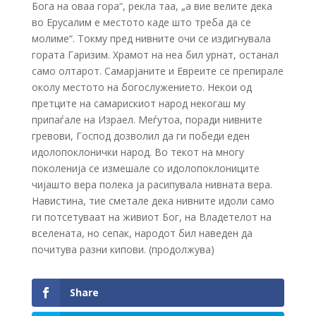
Бога на оваа гора“, рекла таа, „а вие велите дека
во Ерусалим е местото каде што треба да се
молиме“. Токму пред нивните очи се издигнувала
гората Гаризим. Храмот на неа бил урнат, останал
само олтарот. Самарјаните и Евреите се препирале
околу местото на богослужението. Некои од
претците на самарискиот народ некогаш му
припаѓале на Израел. Меѓутоа, поради нивните
гревови, Господ дозволил да ги победи еден
идолопоклонички народ. Во текот на многу
поколенија се измешале со идолопоклониците
чијашто вера полека ја расипувала нивната вера.
Навистина, тие сметале дека нивните идоли само
ги потсетуваат на живиот Бог, на Владетелот на
вселената, но сепак, народот бил наведен да
почитува разни кипови. (продолжува)
Share