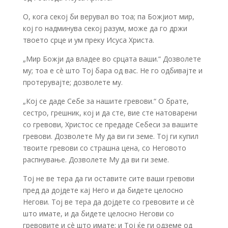
О, кога секој би верувал во тоа; па Божјиот мир,
кој го надминува секој разум, може да го држи
твоето срце и ум преку Исуса Христа.
„Мир Божји да владее во срцата ваши.“ Дозволете
му; тоа е сè што Тој бара од вас. Не го одбивајте и
протерувајте; дозволете му.
„Кој се даде Себе за нашите гревови.“ О брате,
сестро, грешник, кој и да сте, вие сте натоварени
со гревови, Христос се предаде Себеси за вашите
гревови. Дозволете Му да ви ги земе. Тој ги купил
твоите гревови со страшна цена, со Неговото
распнување. Дозволете Му да ви ги земе.
Тој не ве тера да ги оставите сите ваши гревови
пред да дојдете кај Него и да бидете целосно
Негови. Тој ве тера да дојдете со гревовите и сè
што имате, и да бидете целосно Негови со
гревовите и сè што имате; и Тој ќе ги одземе од