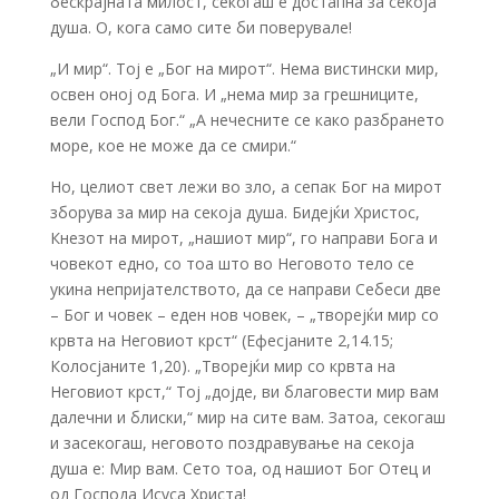
бескрајната милост, секогаш е достапна за секоја
душа. О, кога само сите би поверувале!
„И мир“. Тој е „Бог на мирот“. Нема вистински мир,
освен оној од Бога. И „нема мир за грешниците,
вели Господ Бог.“ „А нечесните се како разбрането
море, кое не може да се смири.“
Но, целиот свет лежи во зло, а сепак Бог на мирот
зборува за мир на секоја душа. Бидејќи Христос,
Кнезот на мирот, „нашиот мир“, го направи Бога и
човекот едно, со тоа што во Неговото тело се
укина непријателството, да се направи Себеси две
– Бог и човек – еден нов човек, – „творејќи мир со
крвта на Неговиот крст“ (Ефесјаните 2,14.15;
Колосјаните 1,20). „Творејќи мир со крвта на
Неговиот крст,“ Тој „дојде, ви благовести мир вам
далечни и блиски,“ мир на сите вам. Затоа, секогаш
и засекогаш, неговото поздравување на секоја
душа е: Мир вам. Сето тоа, од нашиот Бог Отец и
од Господа Исуса Христа!