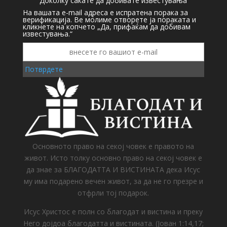
Доколку сакате да добивате известувања
На вашата e-mail адреса е испратена порака за
верификација. Ве молиме отворете ја пораката и
кликнете на копчето „Да, прифаќам да добивам
известувања.“
Потврдете
Основното право на секој човек е правото на
живот. Исто толку основно право на секој човек е
да знае за БЛАГОДАТТА И ВИСТИНАТА дека Исус
му има подарено вечен живот, за да не го презре и
отфрли тој подарок.
Исус Христос е полн со благодат и вистина и преку
Него дојдоа благодатта и вистината. (Јован 1:14,17;