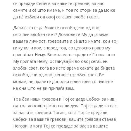
се предаде Себеси за нашите гревови, за нас
самите и сè што имаме, и тоа го стори за да може
да нè избави од овој сегашен злобен свет.
Дали сакате да бидете ослободени од овој
сегашен злобен свет? Дозволете Му да ја земе
вашата личност, гревовите и сè што имате, кои Тој
ги купил и кои, според тоа, со целосно право му
припаѓаат Нему. Ве молам, не крадете Го она што
Му припаѓа Нему, останувајќи во овој сегашен
злобен свет, кога во исто време сакате да бидете
ослободени од овој сегашен злобен свет. Ве
молам, не правете дополнителен грев со чување
на она што не ви припаѓа вам.
Тоа беа наши гревови и Тој се даде Себеси за нив,
од тоа доволно јасно следи дека Тој се даде за нас,
за нашите гревови. Тогаш, кога Тој се предаде
Себеси за вашите гревови, вашите гревови станаа
Негови, и кога Тој се предаде за вас за вашите