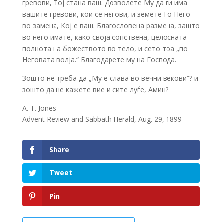
гревови, Тој стана ваш. Дозволете Му да ги има
вашите гревови, кои се негови, и земете Го Него
во замена, Кој е ваш. Благословена размена, зашто
во него имате, како своја сопствена, целосната
полнота на божеството во тело, и сето тоа „по
Неговата волја.“ Благодарете му на Господа.
Зошто не треба да „Му е слава во вечни векови“? и
зошто да не кажете вие и сите луѓе, Амин?
A. T. Jones
Advent Review and Sabbath Herald, Aug. 29, 1899
Share
Tweet
Pin