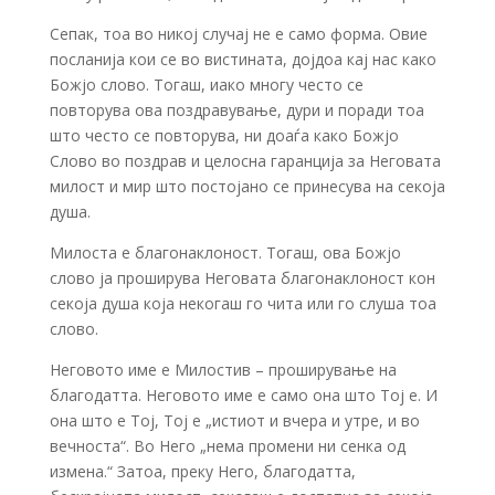
Сепак, тоа во никој случај не е само форма. Овие
посланија кои се во вистината, дојдоа кај нас како
Божјо слово. Тогаш, иако многу често се
повторува ова поздравување, дури и поради тоа
што често се повторува, ни доаѓа како Божјо
Слово во поздрав и целосна гаранција за Неговата
милост и мир што постојано се принесува на секоја
душа.
Милоста е благонаклоност. Тогаш, ова Божјо
слово ја проширува Неговата благонаклоност кон
секоја душа која некогаш го чита или го слуша тоа
слово.
Неговото име е Милостив – проширување на
благодатта. Неговото име е само она што Тој е. И
она што е Тој, Тој е „истиот и вчера и утре, и во
вечноста“. Во Него „нема промени ни сенка од
измена.“ Затоа, преку Него, благодатта,