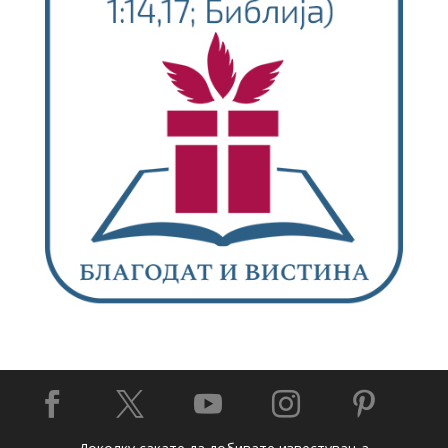




