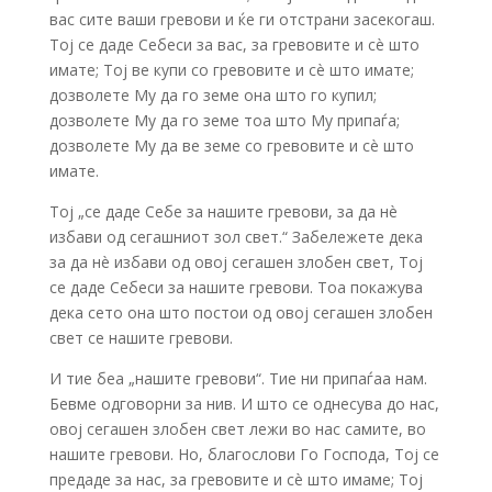
вас сите ваши гревови и ќе ги отстрани засекогаш.
Тој се даде Себеси за вас, за гревовите и сè што
имате; Тој ве купи со гревовите и сè што имате;
дозволете Му да го земе она што го купил;
дозволете Му да го земе тоа што Му припаѓа;
дозволете Му да ве земе со гревовите и сè што
имате.
Тој „се даде Себе за нашите гревови, за да нè
избави од сегашниот зол свет.“ Забележете дека
за да нè избави од овој сегашен злобен свет, Тој
се даде Себеси за нашите гревови. Тоа покажува
дека сето она што постои од овој сегашен злобен
свет се нашите гревови.
И тие беа „нашите гревови“. Тие ни припаѓаа нам.
Бевме одговорни за нив. И што се однесува до нас,
овој сегашен злобен свет лежи во нас самите, во
нашите гревови. Но, благослови Го Господа, Тој се
предаде за нас, за гревовите и сè што имаме; Тој