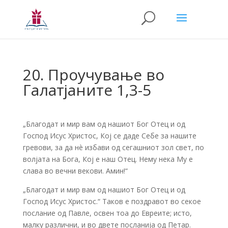
20. Проучување во
Галатјаните 1,3-5
„Благодат и мир вам од нашиот Бог Отец и од
Господ Исус Христос, Кој се даде Себе за нашите
гревови, за да нè избави од сегашниот зол свет, по
волјата на Бога, Кој е наш Отец. Нему нека Му е
слава во вечни векови. Амин!“
„Благодат и мир вам од нашиот Бог Отец и од
Господ Исус Христос.“ Таков е поздравот во секое
послание од Павле, освен тоа до Евреите; исто,
малку различни, и во двете посланија од Петар.