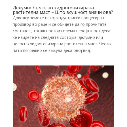
Делумно/целосно хидрогенизирана
растителна маст – Што всушност значи ова?
Доколку земете некој индустриски процесиран
производ во раце и се обидете да го прочитате
составот, тогаш постои голема веројатност дека
ќе наидете на следната состојка: делумно или
целосно хидрогенизирана растителна маст. Често
пати погрешно се кажува дека овој вид...