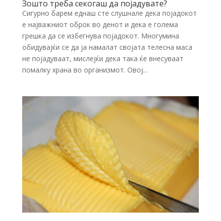
Зошто треба секогаш да појадувате?
Сигурно барем еднаш сте слушнале дека појадокот
е најважниот оброк во денот и дека е голема
грешка да се избегнува појадокот. Многумина
обидувајќи се да ја намалат својата телесна маса
не појадуваат, мислејќи дека така ќе внесуваат
помалку храна во организмот. Овој...