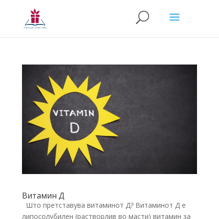
Витамин Д
Што претставува витаминот Д? Витаминот Д е
липосолубилен (растворлив во масти) витамин за