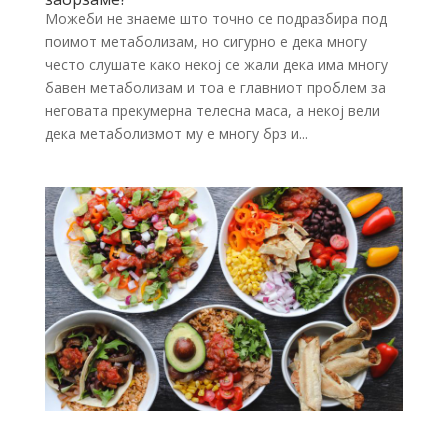
Можеби не знаеме што точно се подразбира под
поимот метаболизам, но сигурно е дека многу
често слушате како некој се жали дека има многу
бавен метаболизам и тоа е главниот проблем за
неговата прекумерна телесна маса, а некој вели
дека метаболизмот му е многу брз и...