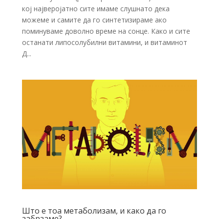
кој најверојатно сите имаме слушнато дека
можеме и самите да го синтетизираме ако
поминуваме доволно време на сонце. Како и сите
останати липосолубилни витамини, и витаминот
Д...
Што е тоа метаболизам, и како да го
забрзаме?