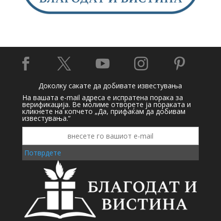





Доколку сакате да добивате известувања
На вашата e-mail адреса е испратена порака за
верификација. Ве молиме отворете ја пораката и
кликнете на копчето „Да, прифаќам да добивам
известувања.“
Потврдете