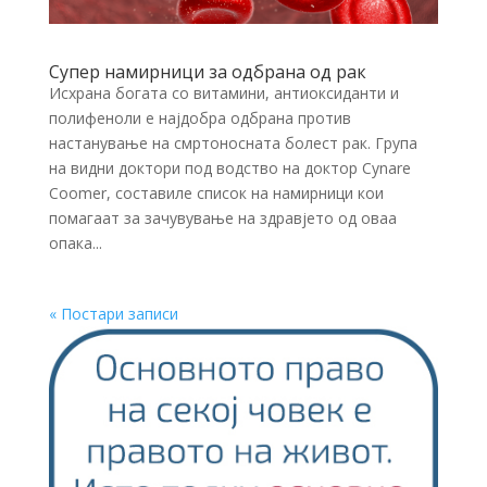
Супер намирници за одбрана од рак
Исхрана богата со витамини, антиоксиданти и
полифеноли е најдобра одбрана против
настанување на смртоносната болест рак. Група
на видни доктори под водство на доктор Cynare
Coomer, составиле список на намирници кои
помагаат за зачувување на здравјето од оваа
опака...
« Постари записи