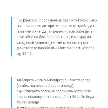
Тој [Христос] посочувал на Светото Писмо како
на неоспорлив авторитет, а истото треба да го
правиме и ние. Да ја презентираме Библијата
како збор на бесконечниот Бог, како крај на
секоја контроверзија и темел на сета вера
(Христовите параболи – Christ’s Object Lessons
pg. 39-40)
Библијата и само Библијата е нашето кредо
[симбол на верата / вероисповед],
единствената врска на соединувањето; сите
кои се поклонуваат на овој Свет Збор ќе бидат
во хармонија.
Нашите сопствени погледи и идеи не смеат да