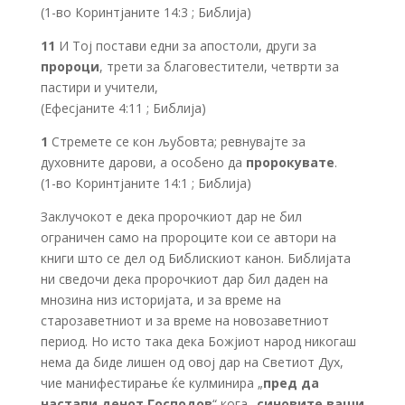
(1-во Коринтјаните 14:3 ; Библија)
11
И Тој постави едни за апостоли, други за
пророци
, трети за благовестители, четврти за
пастири и учители,
(Ефесјаните 4:11 ; Библија)
1
Стремете се кон љубовта; ревнувајте за
духовните дарови, а особено да
пророкувате
.
(1-во Коринтјаните 14:1 ; Библија)
Заклучокот е дека пророчкиот дар не бил
ограничен само на пророците кои се автори на
книги што се дел од Библискиот канон. Библијата
ни сведочи дека пророчкиот дар бил даден на
мнозина низ историјата, и за време на
старозаветниот и за време на новозаветниот
период. Но исто така дека Божјиот народ никогаш
нема да биде лишен од овој дар на Светиот Дух,
чие манифестирање ќе кулминира „
пред да
настапи денот Господов
“ кога „
синовите ваши