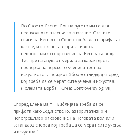
Во Своето Слово, Бог на луѓето им го дал
неопходното знаење за спасение. Светите
списи на Неговото Слово треба да се прифатат
како единствено, авторитативно и
непогрешливо откровение на Неговата волја.
Тие претставуваат мерило за карактерот,
проверка на верското учење и тест за
искуството… Божјиот Збор е стандард според
кој треба да се мерат сите учења и искуства.
(Големата Борба – Great Controversy pg. VII)
Според Елена Вајт – Библијата треба да се
прифати како „единствено, авторитативно и
непогрешливо откровение на Неговата волја.“ и
„стандард според кој треба да се мерат сите учења
и искуства “