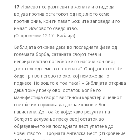
17
И змевот се разгневи на жената и отиде да
војува против остатокот од нејзиното семе,
против оние, кои ги пазат Божјите заповеди и го
имаат Исусовото сведоштво.
(Откровение 12:17 ; Библија)
Библијата открива дека во последната фаза од
големата борба, сатаната својот гнев и
непријателство посебно ќе го насочи кон овој
„остаток од семето на жената“. Овој „остаток“ ќе
биде трн во неговото око, кој неможе да го
поднесе. Но зошто е тоа така? – Библијата открива
дека токму преку овој остаток Бог ќе го
манифестира својот вистински карактер и целиот
свет ќе има прилика да дознае каков е Бог
навистина. До тоа ќе дојде како резултат на
Божјото делување преку овој остаток во
објавувањето на последната вест упатена до
човештвото – Тројната Ангелска Вест (Откровение