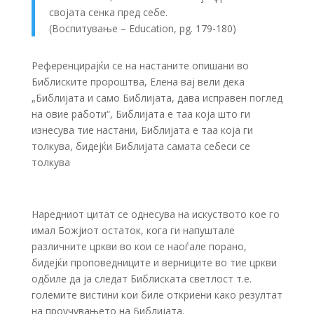
својата сенка пред себе.
(Воспитување – Education, pg. 179-180)
Референцирајќи се на настаните опишани во
Библиските пророштва, Елена вај вели дека
„Библијата и само Библијата, дава исправен поглед
на овие работи“, Библијата е таа која што ги
изнесува тие настани, Библијата е таа која ги
толкува, бидејќи Библијата самата себеси се
толкува
Наредниот цитат се однесува на искуството кое го
имал Божјиот остаток, кога ги напуштале
различните цркви во кои се наоѓале порано,
бидејќи проповедниците и верниците во тие цркви
одбиле да ја следат Библиската светлост т.е.
големите вистини кои биле откриени како резултат
на проучувањето на Библијата.