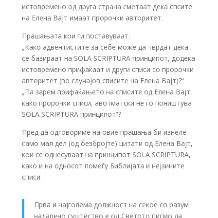
истовремено од друга страна сметаат дека спсите
на Елена Вајт имаат пророчки авторитет.
Прашањата кои ги поставуваат:
„Како адвентистите за себе може да тврдат дека
се базираат на SOLA SCRIPTURA принципот, додека
истовремено прифаќаат и други списи со пророчки
авторитет (во случајов списите на Елена Вајт)?“
„Па зарем прифаќањето на списите од Елена Вајт
како пророчки списи, авотматски не го поништува
SOLA SCRIPTURA принципот“?
Пред да одговориме на овие прашања би изнеле
само мал дел (од безбројте) цитати од Елена Вајт,
кои се однесуваат на принципот SOLA SCRIPTURA,
како и на односот помеѓу Библијата и нејзините
списи.
Прва и најголема должност на секое со разум
надарено суштество е од Светото писмо да