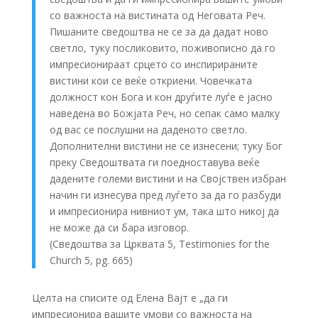
со важноста на вистината од Неговата Реч.
Пишаните сведоштва не се за да дадат ново
светло, туку посликовито, поживописно да го
импресионираат срцето со инспирираните
вистини кои се веќе откриени. Човечката
должност кон Бога и кон друѓите луѓе е јасно
наведена во Божјата Реч, но сепак само малку
од вас се послушни на даденото светло.
Дополнителни вистини не се изнесени; туку Бог
преку Сведоштвата ги поедноставува веќе
дадените големи вистини и на Својствен избран
начин ги изнесува пред луѓето за да го разбуди
и импресионира нивниот ум, така што никој да
не може да си бара изговор.
(Сведоштва за Црквата 5, Testimonies for the
Church 5, pg. 665)
Целта на списите од Елена Вајт е „да ги
импресионира вашите умови со важноста на