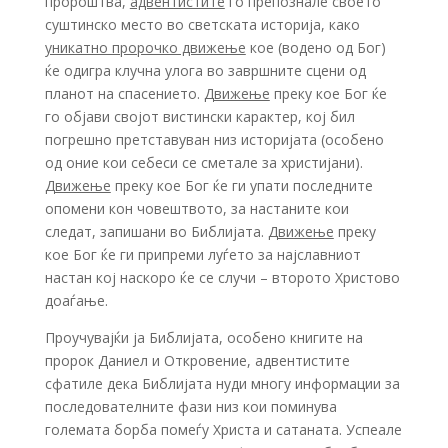
пророштва,
адвентистите
го препознале своето
суштинско место во светската историја, како
уникатно пророчко движење
кое (водено од Бог)
ќе одигра клучна улога во завршните сцени од
планот на спасението.
Движење
преку кое Бог ќе
го објави својот вистински карактер, кој бил
погрешно претставуван низ историјата (особено
од оние кои себеси се сметале за христијани).
Движење
преку кое Бог ќе ги упати последните
опомени кон човештвото, за настаните кои
следат, запишани во Библијата.
Движење
преку
кое Бог ќе ги припреми луѓето за најславниот
настан кој наскоро ќе се случи – второто Христово
доаѓање.
Проучувајќи ја Библијата, особено книгите на
пророк Даниел и Откровение, адвентистите
сфатиле дека Библијата нуди многу информации за
последователните фази низ кои поминува
големата борба помеѓу Христа и сатаната. Успеале