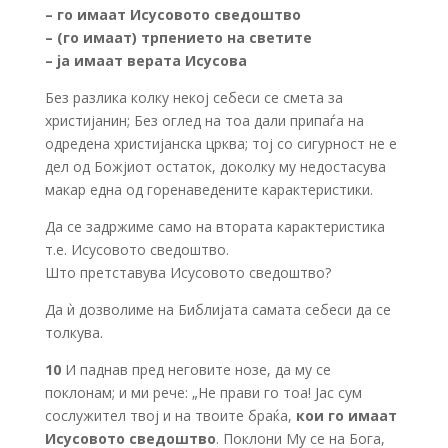
–
го имаат Исусовото сведоштво
– (го имаат)
трпението на светите
– ја имаат верата Исусова
Без разлика колку некој себеси се смета за
христијанин; Без оглед на тоа дали припаѓа на
одредена христијанска црква; тој со сигурност не е
дел од Божјиот остаток, доколку му недостасува
макар една од горенаведените карактеристики.
Да се задржиме само на втората карактеристика
т.е. Исусовото сведоштво.
Што претставува Исусовото сведоштво?
Да ѝ дозволиме на Библијата самата себеси да се
толкува.
10
И паднав пред неговите нозе, да му се
поклонам; и ми рече: „Не прави го тоа! Јас сум
сослужител твој и на твоите браќа,
кои го имаат
Исусовото сведоштво
. Поклони Му се на Бога,