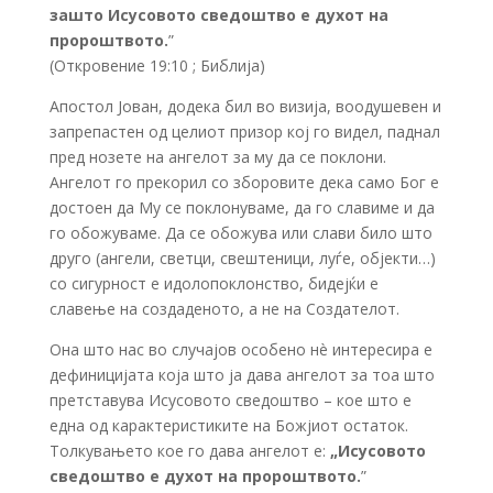
зашто Исусовото сведоштво е духот на
пророштвото.
”
(Откровение 19:10 ; Библија)
Апостол Јован, додека бил во визија, воодушевен и
запрепастен од целиот призор кој го видел, паднал
пред нозете на ангелот за му да се поклони.
Ангелот го прекорил со зборовите дека само Бог е
достоен да Му се поклонуваме, да го славиме и да
го обожуваме. Да се обожува или слави било што
друго (ангели, светци, свештеници, луѓе, објекти…)
со сигурност е идолопоклонство, бидејќи е
славење на создаденото, а не на Создателот.
Она што нас во случајов особено нè интересира е
дефиницијата која што ја дава ангелот за тоа што
претставува Исусовото сведоштво – кое што е
една од карактеристиките на Божјиот остаток.
Толкувањето кое го дава ангелот е:
„
Исусовото
сведоштво е духот на пророштвото.
”