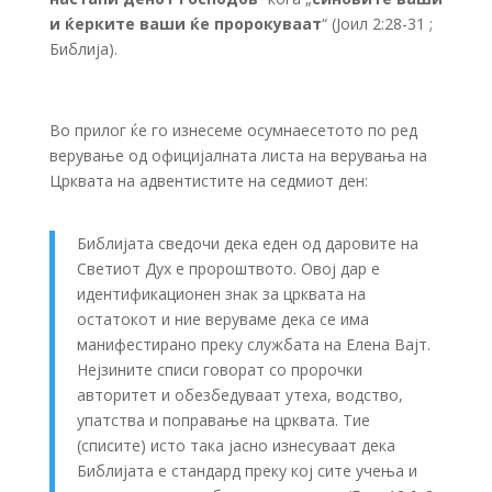
и ќерките ваши ќе пророкуваат
“ (Јоил 2:28-31 ;
Библија).
Во прилог ќе го изнесеме осумнаесетото по ред
верување од официјалната листа на верувања на
Црквата на адвентистите на седмиот ден:
Библијата сведочи дека еден од даровите на
Светиот Дух е пророштвото. Овој дар е
идентификационен знак за црквата на
остатокот и ние веруваме дека се има
манифестирано преку службата на Елена Вајт.
Нејзините списи говорат со пророчки
авторитет и обезбедуваат утеха, водство,
упатства и поправање на црквата. Тие
(списите) исто така јасно изнесуваат дека
Библијата е стандард преку кој сите учења и