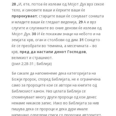
28
„И, ете, потоа ќе излеам од Мојот Дух врз секое
тело, и синовите ваши и ќерките ваши ќе
пророкуваат
; старците ваши ќе сонуваат соништа
и младите ваши ќе гледаат виденија,
29
А и врз
слугите и слугинките во оние денови ќе излеам од
Мојот Дух.
30
И ќе покажам знаци на небото и на
земјата: крв, оган и столбови од дим.
31
Сонцето
ќе се преобрати во темнина, а месечината – во
крв,
пред да настапи денот Господов
,
великиот и страшниот.
(Јоил 2:28-31 ; Библија)
Би сакале да напоменеме дека категоријата на
Божји пророк, според Библијата, не е ограничена
само за пророците кои се автори на книгите од
Библискиот канон. Низ целата Библија се
споменуваат многу други пророци од кои денес
немаме никаков запис. Иако во Библијата за нив
пишува дека се пророци и дека дури имале
напишано одредени списи со пророчки авторитет,