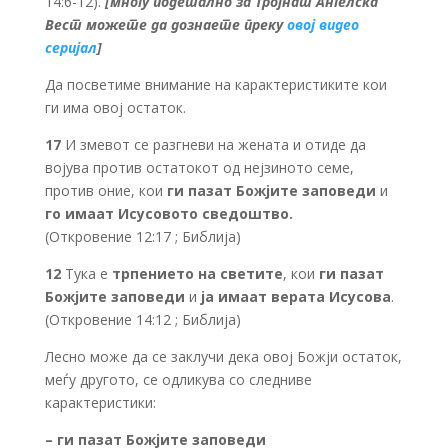
14:6-12).
[многу подетално за Тројнат Ангелска
Вест можете да дознаете преку
овој видео
серијал
]
Да посветиме внимание на карактеристиките кои
ги има овој остаток.
17
И змевот се разгневи на жената и отиде да
војува против остатокот од нејзиното семе,
против оние, кои
ги пазат Божјите заповеди
и
го имаат Исусовото сведоштво.
(Откровение 12:17 ; Библија)
12
Тука е
трпението на светите
, кои
ги пазат
Божјите заповеди
и
ја имаат верата Исусова
.
(Откровение 14:12 ; Библија)
Лесно може да се заклучи дека овој Божји остаток,
меѓу другото, се одликува со следниве
карактеристики:
–
ги пазат Божјите заповеди