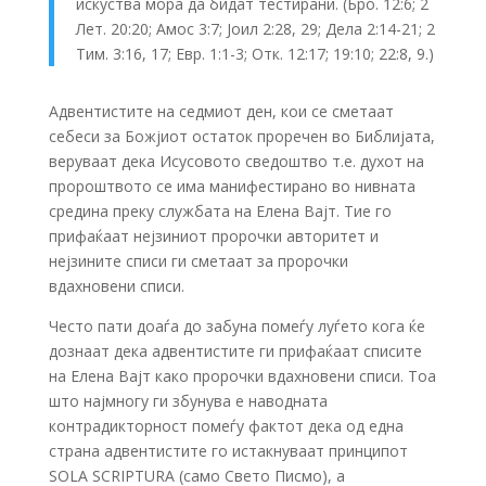
искуства мора да бидат тестирани. (Бро. 12:6; 2
Лет. 20:20; Амос 3:7; Јоил 2:28, 29; Дела 2:14-21; 2
Тим. 3:16, 17; Евр. 1:1-3; Отк. 12:17; 19:10; 22:8, 9.)
Адвентистите на седмиот ден, кои се сметаат
себеси за Божјиот остаток проречен во Библијата,
веруваат дека Исусовото сведоштво т.е. духот на
пророштвото се има манифестирано во нивната
средина преку службата на Елена Вајт. Тие го
прифаќаат нејзиниот пророчки авторитет и
нејзините списи ги сметаат за пророчки
вдахновени списи.
Често пати доаѓа до забуна помеѓу луѓето кога ќе
дознаат дека адвентистите ги прифаќаат списите
на Елена Вајт како пророчки вдахновени списи. Тоа
што најмногу ги збунува е наводната
контрадикторност помеѓу фактот дека од една
страна адвентистите го истакнуваат принципот
SOLA SCRIPTURA (само Свето Писмо), а