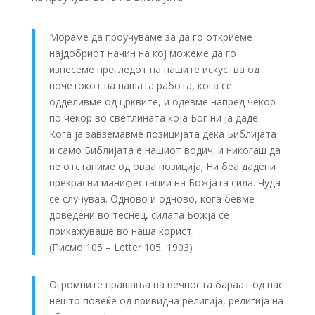
Мораме да проучуваме за да го откриеме
најдобриот начин на кој можеме да го
изнесеме прегледот на нашите искуства од
почетокот на нашата работа, кога се
одделивме од црквите, и одевме напред чекор
по чекор во светлината која Бог ни ја даде.
Кога ја завземавме позицијата дека Библијата
и само Библијата е нашиот водич; и никогаш да
не отстапиме од оваа позиција; Ни беа дадени
прекрасни манифестации на Божјата сила. Чуда
се случуваа. Одново и одново, кога бевме
доведени во теснец, силата Божја се
прикажуваше во наша корист.
(Писмо 105 – Letter 105, 1903)
Огромните прашања на вечноста бараат од нас
нешто повеќе од привидна религија, религија на