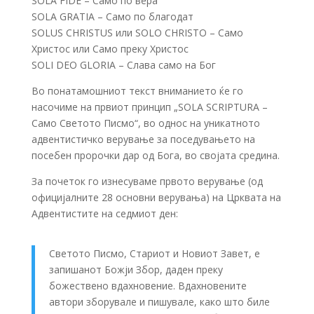
SOLA FIDE – Само по вера
SOLA GRATIA – Само по благодат
SOLUS CHRISTUS или SOLO CHRISTO – Само
Христос или Само преку Христос
SOLI DEO GLORIA – Слава само на Бог
Во понатамошниот текст вниманието ќе го
насочиме на првиот принцип „SOLA SCRIPTURA –
Само Светото Писмо“, во однос на уникатното
адвентистичко верување за поседувањето на
посебен пророчки дар од Бога, во својата средина.
За почеток го изнесуваме првото верување (од
официјалните 28 основни верувања) на Црквата на
Адвентистите на седмиот ден:
Светото Писмо, Стариот и Новиот Завет, е
запишанот Божји Збор, даден преку
божествено вдахновение. Вдахновените
автори зборувале и пишувале, како што биле