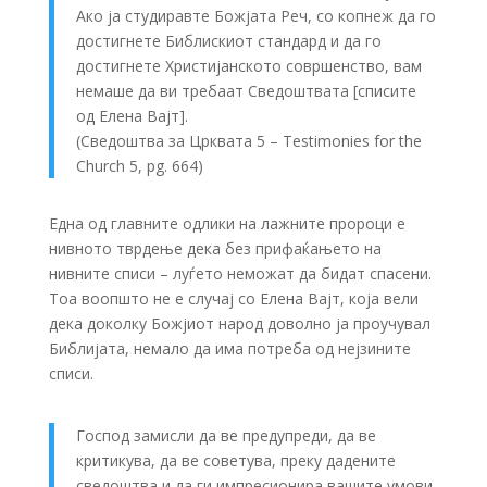
Ако ја студиравте Божјата Реч, со копнеж да го
достигнете Библискиот стандард и да го
достигнете Христијанското совршенство, вам
немаше да ви требаат Сведоштвата [списите
од Елена Вајт].
(Сведоштва за Црквата 5 – Testimonies for the
Church 5, pg. 664)
Една од главните одлики на лажните пророци е
нивното тврдење дека без прифаќањето на
нивните списи – луѓето неможат да бидат спасени.
Тоа воопшто не е случај со Елена Вајт, која вели
дека доколку Божјиот народ доволно ја проучувал
Библијата, немало да има потреба од нејзините
списи.
Господ замисли да ве предупреди, да ве
критикува, да ве советува, преку дадените
сведоштва и да ги импресионира вашите умови