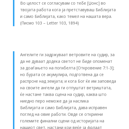
Во целост се согласувам со тебе [Џонс] во
твојата работа кога ја претставуваш Библијата
и само Библијата, како темел на нашата вера.
(Писмо 103 – Letter 103, 1894)
Ангелите ги задржуваат ветровите на судир, за
да не дуваат додека светот не биде опоменат
за доаѓањето на погибелта [Откровение 7:1-3];
но бурата се акумулира, подготвена да се
распрсне над земјата; и кога Бог ќе им заповеда
на своите ангели да ги отпуштат ветриштата,
ќе настане таква сцена на судир, каква што
ниедно перо неможе да ја наслика
Библијата и само Библијата, дава исправен
поглед на овие работи. Овде се откриени
големите финални сцени од историјата на
нашиот свет, настани кои веќе ја фрлаат