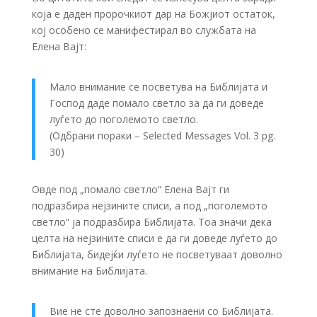
која е даден пророчкиот дар на Божјиот остаток,
кој особено се манифестирал во службата на
Елена Вајт:
Мало внимание се посветува на Библијата и
Господ даде помало светло за да ги доведе
луѓето до поголемото светло.
(Одбрани пораки – Selected Messages Vol. 3 pg.
30)
Овде под „помало светло“ Елена Вајт ги
подразбира нејзините списи, а под „поголемото
светло“ ја подразбира Библијата. Тоа значи дека
целта на нејзините списи е да ги доведе луѓето до
Библијата, бидејќи луѓето не посветуваат доволно
внимание на Библијата.
Вие не сте доволно запознаени со Библијата.