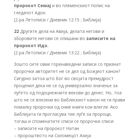
пророкот Семај
и во племенскиот попис на
гледачот Адон.
(2-ра Летописи / Дневник 12:15 ; Библија)
22
Другите дела на Авија, делата негови и
зборовите негови се опишани во
записите на
пророкот Идо.
(2-ра Летописи / Дневник 13:22 ; Библија)
Зошто сите овие горенаведени записи со признат
пророчки авторитет не се дел од Божјиот канон?
Сигурно затоа што Бог во својата премудрост
проценил дека не се од универзално значење за
луѓето од подоцнежните векови до денес. Но, тоа
што не се влезени во Библискиот канон не ги прави
помалку пророчки од оние книги кои влегле. Ако
Библијата ги прогласува тие луѓе за пророци,
тогаш и споменатите списи се пророчки списи:
– записите на пророкот Натан
– пророштвото на Силомецот Ахија