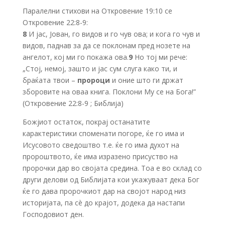
Паралелни стихови на Откровение 19:10 се
Откровение 22:8-9:
8
И јас, Јован, го видов и го чув ова; и кога го чув и
видов, паднав за да се поклонам пред нозете на
ангелот, кој ми го покажа ова.
9
Но тој ми рече:
„Стој, немој, зашто и јас сум слуга како ти, и
браќата твои –
пророци
и оние што ги држат
зборовите на оваа книга. Поклони Му се на Бога!”
(Откровение 22:8-9 ; Библија)
Божјиот остаток, покрај останатите
карактеристики споменати погоре, ќе го има и
Исусовото сведоштво т.е. ќе го има духот на
пророштвото, ќе има изразено присуство на
пророчки дар во својата средина. Тоа е во склад со
други делови од Библијата кои укажуваат дека Бог
ќе го дава пророчкиот дар на својот народ низ
историјата, па сè до крајот, додека да настапи
Господовиот ден.