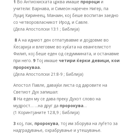
1
Во Антиохиската црква имаше
пророци
и
учители: Варнава, и Симеон наречен Нигер, па
Луциј Киринеец, Манаин, кој беше воспитан заедно
со четворовласникот Ирод, и Савле.
(Дела Апостолски 13:1 ; Библија)
8
А на идниот ден отпатувавме и дојдовме во
Ќесарија и влеговме во куќата на евангелистот
Филип, кој беше еден од седуммината, и останавме
при него.
9
Тој имаше
четири ќерки девици, кои
пророкуваа.
(Дела Апостолски 21:8-9 ; Библија)
Апостол Павле, давајќи листа од даровите на
Светиот Дух запишал:
8
На еден му се дава преку Духот слово на
мудрост… …на друг да
пророкува
…
(1 Коринтјаните 12:8,9 ; Библија)
3
кој, пак,
пророкува
, тој им зборува на луѓето за
надградување, охрабрување и утешување.