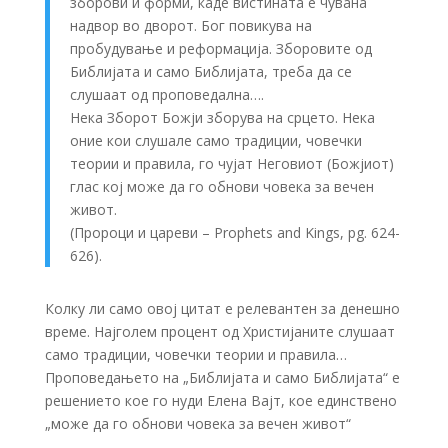
зборови и форми, каде вистината е чувана
надвор во дворот. Бог повикува на
пробудување и реформација. Зборовите од
Библијата и само Библијата, треба да се
слушаат од проповедална….
Нека Зборот Божји зборува на срцето. Нека
оние кои слушале само традиции, човечки
теории и правила, го чујат Неговиот (Божјиот)
глас кој може да го обнови човека за вечен
живот.
(Пророци и цареви – Prophets and Kings, pg. 624-
626).
Колку ли само овој цитат е релевантен за денешно
време. Најголем процент од Христијаните слушаат
само традиции, човечки теории и правила…
Проповедањето на „Библијата и само Библијата“ е
решението кое го нуди Елена Вајт, кое единствено
„може да го обнови човека за вечен живот“