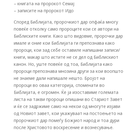
– книгата на пророкот Семај
– записите на пророкот Идо
Според Библијата, пророчкиот дар опфаќа многу
повеќе отколку само пророците кои се автори на
Библиските книги. Како што видовме, пророчки дар
имале и оние кои Библијата ги препознава како
пророци, кои зад себе оставиле напишани записи/
книги, макар што истите не се дел од Библискиот
канон. Но, уште повеќе од тоа, Библијата како
пророци препознава мнозина други за кои воопшто
не знаеме дали напишале нешто. Бројот на
пророци во оваа категорија, споменати во
Библијата, е огромен. Ќе ја изоставиме големата
листа на такви пророци опишани во Стариот Завет
и ќе се задржиме само на некои од многуте изјави
од Новиот завет, кои укажуваат на постоењето на
пророчкиот дар помеѓу Божјиот народ и тоа дури
после Христовото воскресение и вознесување.