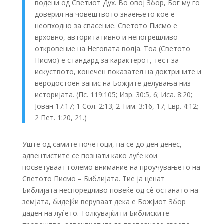
водени од Светиот Дух. Во овој Збор, Бог му го
доверил на човештвото знаењето кое е
неопходно за спасение. Светото Писмо е
врховно, авторитативно и непогрешливо
откровение на Неговата волја. Тоа (Светото
Писмо) е стандард за карактерот, тест за
искуството, конечен показател на доктрините и
веродостоен запис на Божјите делувања низ
историјата. (Пс. 119:105; Изр. 30:5, 6; Иса. 8:20;
Јован 17:17; 1 Сол. 2:13; 2 Тим. 3:16, 17; Евр. 4:12;
2 Пет. 1:20, 21.)
Уште од самите почетоци, па се до ден денес,
адвентистите се познати како луѓе кои
посветуваат големо внимание на проучувањето на
Светото Писмо – Библијата. Тие ја ценат
Библијата неспоредливо повеќе од сè останато на
земјата, бидејќи веруваат дека е Божјиот Збор
даден на луѓето. Толкувајќи ги Библиските