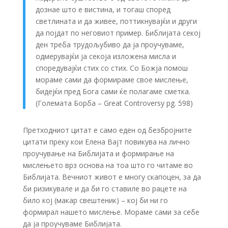
дознае што е вистина, и тогаш според
светлината и да живее, поттикнувајќи и други
да појдат по неговиот пример. Библијата секој
ден треба трудољубиво да ја проучуваме,
одмерувајќи ја секоја изложена мисла и
споредувајќи стих со стих. Со Божја помош
мораме сами да формираме свое мислење,
бидејќи пред Бога сами ќе полагаме сметка.
(Големата Борба – Great Controversy pg. 598)
Претходниот цитат е само еден од безбројните
цитати преку кои Елена Вајт повикува на лично
проучување на Библијата и формирање на
мислењето врз основа на тоа што го читаме во
Библијата. Вечниот живот е многу скапоцен, за да
би ризикувале и да би го ставиле во рацете на
било кој (макар свештеник) – кој би ни го
формирал нашето мислење. Мораме сами за себе
да ја проучуваме Библијата.