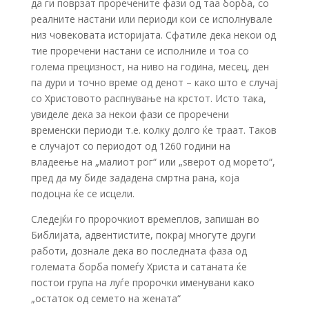
да ги поврзат проречените фази од таа борба, со
реалните настани или периоди кои се исполнувале
низ човековата историјата. Сфатиле дека некои од
тие проречени настани се исполниле и тоа со
голема прецизност, на ниво на година, месец, ден
па дури и точно време од денот – како што е случај
со Христовото распнување на крстот. Исто така,
увиделе дека за некои фази се проречени
временски периоди т.е. колку долго ќе траат. Таков
е случајот со периодот од 1260 години на
владеење на „малиот рог“ или „ѕверот од морето“,
пред да му биде зададена смртна рана, која
подоцна ќе се исцели.
Следејќи го пророчкиот времеплов, запишан во
Библијата, адвентистите, покрај многуте други
работи, дознале дека во последната фаза од
големата борба помеѓу Христа и сатаната ќе
постои група на луѓе пророчки именувани како
„остаток од семето на жената“