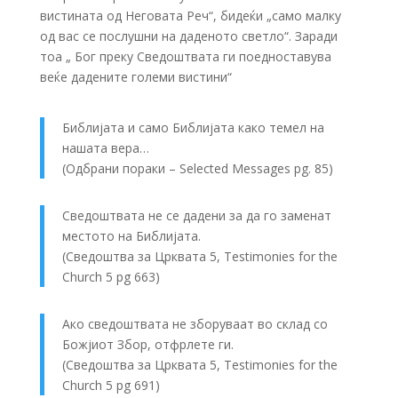
вистината од Неговата Реч“, бидеќи „само малку
од вас се послушни на даденото светло“. Заради
тоа „ Бог преку Сведоштвата ги поедноставува
веќе дадените големи вистини“
Библијата и само Библијата како темел на
нашата вера…
(Одбрани пораки – Selected Messages pg. 85)
Сведоштвата не се дадени за да го заменат
местото на Библијата.
(Сведоштва за Црквата 5, Testimonies for the
Church 5 pg 663)
Ако сведоштвата не зборуваат во склад со
Божјиот Збор, отфрлете ги.
(Сведоштва за Црквата 5, Testimonies for the
Church 5 pg 691)