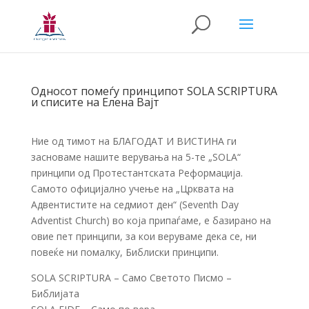
Односот помеѓу принципот SOLA SCRIPTURА
и списите на Елена Вајт
Ние од тимот на БЛАГОДАТ И ВИСТИНА ги
засноваме нашите верувања на 5-те „SOLA“
принципи од Протестантската Реформација.
Самото официјално учење на „Црквата на
Адвентистите на седмиот ден“ (Seventh Day
Adventist Church) во која припаѓаме, е базирано на
овие пет принципи, за кои веруваме дека се, ни
повеќе ни помалку, Библиски принципи.
SOLA SCRIPTURA – Само Светото Писмо –
Библијата