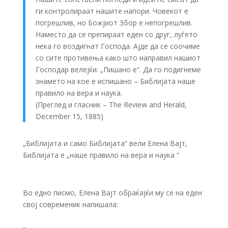
ги контролираат нашите напори. Човекот е
погрешлив, но Божјиот Збор е непогрешлив.
Наместо да се препираат еден со друг, луѓето
нека го воздигнат Господа. Ајде да се соочиме
со сите противења како што направил нашиот
Господар велејќи: „Пишано е“. Да го подигнеме
знамето на кое е испишано – Библијата наше
правило на вера и наука.
(Преглед и гласник – The Review and Herald,
December 15, 1885)
„Библијата и само Библијата“ вели Елена Вајт,
Библијата е „наше правило на вера и наука “
Во едно писмо, Елена Вајт обраќајќи му се на еден
свој современик напишала: