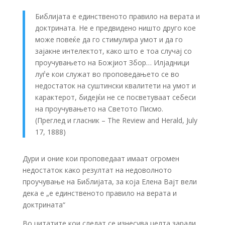
Библијата е единственото правило на верата и
доктрината. Не е предвидено ништо друго кое
може повеќе да го стимулира умот и да го
зајакне интелектот, како што е тоа случај со
проучувањето на Божјиот Збор… Илјадници
луѓе кои служат во проповедањето се во
недостаток на суштински квалитети на умот и
карактерот, бидејќи не се посветуваат себеси
на проучувањето на Светото Писмо.
(Преглед и гласник – The Review and Herald, July
17, 1888)
Дури и оние кои проповедаат имаат огромен
недостаток како резултат на недоволното
проучување на Библијата, за која Елена Вајт вели
дека е „е единственото правило на верата и
доктрината“
Во цитатите кои следат се изнесува целта заради