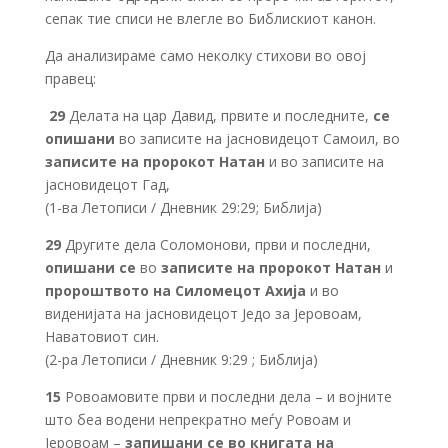
сепак тие списи не влегле во Библискиот канон.
Да анализираме само неколку стихови во овој
правец:
29
Делата на цар Давид, првите и последните,
се
опишани
во записите на јасновидецот Самоил, во
записите на пророкот Натан
и во записите на
јасновидецот Гад,
(1-ва Летописи / Дневник 29:29; Библија)
29
Другите дела Соломонови, први и последни,
опишани се
во
записите на пророкот Натан
и
пророштвото на Силомецот Ахија
и во
виденијата на јасновидецот Једо за Јеровоам,
Наватовиот син.
(2-ра Летописи / Дневник 9:29 ; Библија)
15
Ровоамовите први и последни дела – и војните
што беа водени непрекратно меѓу Ровоам и
Јеровоам –
запишани се во книгата на