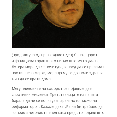
(продолжува од претходниот ден) Сепак, царот
изјавил дека гарантното писмо што му го дал на
Лутера мора да се почитува, и пред да се преземат
против него мерки, мора да му се дозволи здрав и
жив да се врати дома.
Меѓу членовите на соборот се појавиле две
спротивни мислења. Претставниците на папата
барале да не се почитува гарантното писмо на
реформаторот. Кажале дека „Рајна би требало да
го прими неговиот пепел како пред сто години што