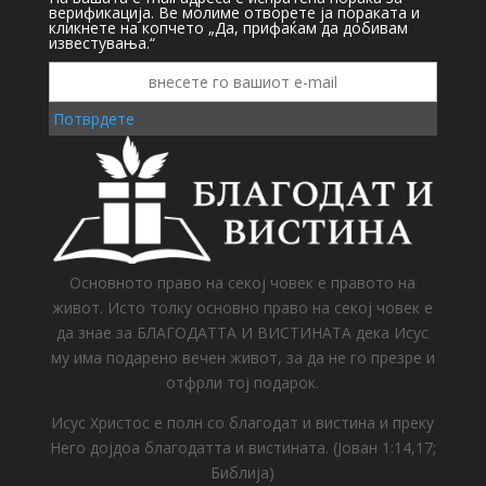
верификација. Ве молиме отворете ја пораката и
кликнете на копчето „Да, прифаќам да добивам
известувања.“
Потврдете
Основното право на секој човек е правото на
живот. Исто толку основно право на секој човек е
да знае за БЛАГОДАТТА И ВИСТИНАТА дека Исус
му има подарено вечен живот, за да не го презре и
отфрли тој подарок.
Исус Христос е полн со благодат и вистина и преку
Него дојдоа благодатта и вистината. (Јован 1:14,17;
Библија)