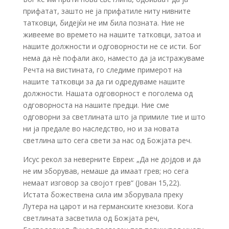
прифатат, зашто не ја прифатиле ниту нивните
татковци, бидејќи не им била позната. Ние не
живееме во времето на нашите татковци, затоа и
нашите должности и одговорности не се исти. Бог
нема да нè пофали ако, наместо да ја истражуваме
Речта на вистината, го следиме примерот на
нашите татковци за да ги одредуваме нашите
должности. Нашата одговорност е поголема од
одговорноста на нашите предци. Ние сме
одговорни за светлината што ја примиле тие и што
ни ја предале во наследство, но и за новата
светлина што сега свети за нас од Божјата реч.
Исус рекол за неверните Евреи: „Да не дојдов и да
не им зборував, немаше да имаат грев; но сега
немаат изговор за својот грев“ (Јован 15,22).
Истата божествена сила им зборувала преку
Лутера на царот и на германските кнезови. Кога
светлината засветила од Божјата реч,