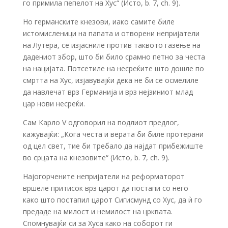
го примила пепелот на Хус“ (Исто, b. 7, ch. 9).
Но германските кнезови, иако самите биле
истомисленици на папата и отворени непријатели
на Лутера, се изјасниле против таквото газење на
дадениот збор, што би било срамно петно за честа
на нацијата. Потсетиле на несреќите што дошле по
смртта на Хус, изјавувајќи дека не би се осмелиле
да навлечат врз Германија и врз нејзиниот млад
цар нови несреќи.
Сам Карло V одговорил на подлиот предлог,
кажувајќи: „Кога честа и верата би биле протерани
од цел свет, тие би требало да најдат прибежиште
во срцата на кнезовите“ (Исто, b. 7, ch. 9).
Најогорчените непријатели на реформаторот
вршеле притисок врз царот да постапи со него
како што постапил царот Сигисмунд со Хус, да ѝ го
предаде на милост и немилост на црквата.
Спомнувајќи си за Хуса како на соборот ги