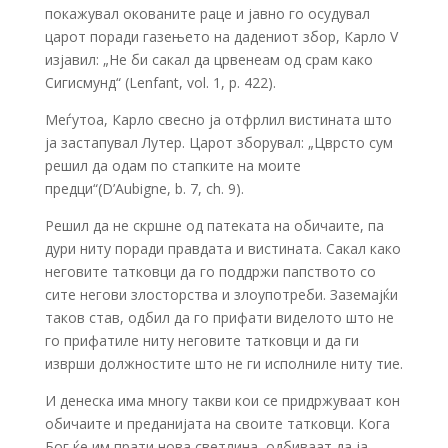
покажувал окованите раце и јавно го осудувал
царот поради газењето на дадениот збор, Карло V
изјавил: „Не би сакал да црвенеам од срам како
Сигисмунд“ (Lenfant, vol. 1, p. 422).
Меѓутоа, Карло свесно ја отфрлил вистината што
ја застапувал Лутер. Царот зборувал: „Цврсто сум
решил да одам по стапките на моите
предци“(D’Aubigne, b. 7, ch. 9).
Решил да не скршне од патеката на обичаите, па
дури ниту поради правдата и вистината. Сакал како
неговите татковци да го поддржи папството со
сите негови злосторства и злоупотреби. Заземајќи
таков став, одбил да го прифати виделото што не
го прифатиле ниту неговите татковци и да ги
изврши должностите што не ги исполниле ниту тие.
И денеска има многу такви кои се придржуваат кон
обичаите и преданијата на своите татковци. Кога
Бог ќе им прати нова светлина, одбиваат да ја