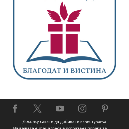





Доколку сакате да добивате известувања
На вашата e-mail адреса е испратена порака за