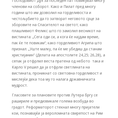
Господовиот Дух за последен пат повикувал многу
членови на соборот. Како и Пилат пред многу
години што им дозволил на горделивоста и
честољубието да го затворат неговото срце за
зборовите на Спасителот на светот; како
плашливиот Феликс што го замолил весникот на
вистината: „Сега оди си, а кога ќе најдам време,
пак ќе те повикам“; како горделивиот Агрипа што
признал: „Уште малку, па ќе ме убедиш да станам
христијанин“ (Делата на апостолите 24,25; 26,28), а
сепак ја отфрлил веста пратена од небото ­ така и
Карло V решил да ја отфрли светлината на
вистината, проникнат со световна горделивост и
мислејќи дека тоа му го налага државничката
мудрост.
Гласовите за плановите против Лутера бргу се
рашириле и предизвикале голема возбуда во
градот. Реформаторот стекнал многу пријатели
кои, познавајќи ја вероломната свирепост на Рим