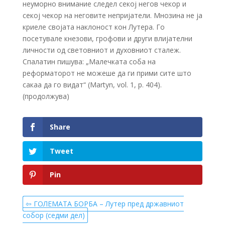
неуморно внимание следел секој негов чекор и
секој чекор на неговите непријатели. Мнозина не ја
криеле својата наклоност кон Лутера. Го
посетувале кнезови, грофови и други влијателни
личности од световниот и духовниот сталеж.
Спалатин пишува: „Малечката соба на
реформаторот не можеше да ги прими сите што
сакаа да го видат“ (Martyn, vol. 1, p. 404).
(продолжува)
Share
Tweet
Pin
⇦ ГОЛЕМАТА БОРБА – Лутер пред државниот
собор (седми дел)