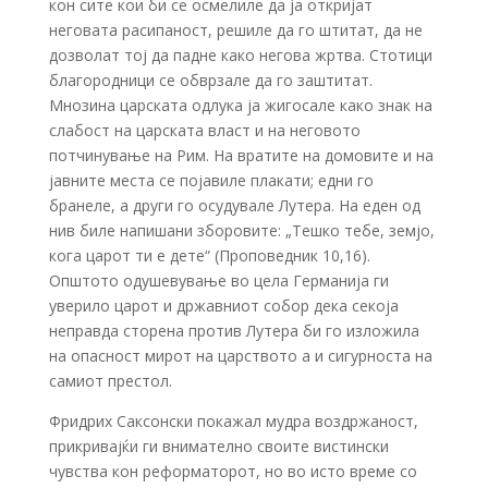
кон сите кои би се осмелиле да ја откријат
неговата расипаност, решиле да го штитат, да не
дозволат тој да падне како негова жртва. Стотици
благородници се обврзале да го заштитат.
Мнозина царската одлука ја жигосале како знак на
слабост на царската власт и на неговото
потчинување на Рим. На вратите на домовите и на
јавните места се појавиле плакати; едни го
бранеле, а други го осудувале Лутера. На еден од
нив биле напишани зборовите: „Тешко тебе, земјо,
кога царот ти е дете“ (Проповедник 10,16).
Општото одушевување во цела Германија ги
уверило царот и државниот собор дека секоја
неправда сторена против Лутера би го изложила
на опасност мирот на царството а и сигурноста на
самиот престол.
Фридрих Саксонски покажал мудра воздржаност,
прикривајќи ги внимателно своите вистински
чувства кон реформаторот, но во исто време со