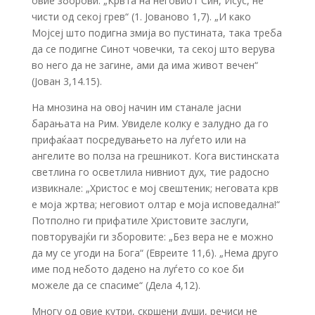
овие зборови: „Крвта на неговиот Син, Исус, нè
чисти од секој грев“ (1. Јованово 1,7). „И како
Мојсеј што подигна змија во пустината, така треба
да се подигне Синот човечки, та секој што верува
во него да не загине, ами да има живот вечен“
(Јован 3,14.15).
На мнозина на овој начин им станале јасни
барањата на Рим. Увиделе колку е залудно да го
прифаќаат посредувањето на луѓето или на
ангелите во полза на грешникот. Кога вистинската
светлина го осветлила нивниот дух, тие радосно
извикнале: „Христос е мој свештеник; неговата крв
е моја жртва; неговиот олтар е моја исповедална!“
Потполно ги прифатиле Христовите заслуги,
повторувајќи ги зборовите: „Без вера не е можно
да му се угоди на Бога“ (Евреите 11,6). „Нема друго
име под небото дадено на луѓето со кое би
можеле да се спасиме“ (Дела 4,12).
Многу од овие кутри, скршени души, речиси не