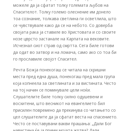
можеле да ја сфатат толку големата љубов на
Спасителот. Толку големо олеснение им донело
тоа сознание, толкава светлина ги осветлила, што
се чувствувале како да се на небото. Со доверба
својата рака ја ставиле во Христовата и со своите
нозе цврсто застанале на Карпата на вековите.
Исчезнал сиот страв од смртта. Сега биле готови
да одат во затвор и на ломача, само ако со тоа би
го прославиле својот Спасител.
Речта Божја понекогаш се читала на скришни
места пред една душа, понекогаш пред мала група
која копнеела за светлината и за вистината. Често
на тој начин се поминувале цели ноќи.
Слушателите биле толку силно одушевени и
восхитени, што весникот на евангелието бил
присилен повремено да прекинува со читањето со
цел слушателите да ја сфатат веста на спасението.
Често се поставувани вакви прашања: „Дали Бог
навистина ќе ја прими мојата жртва? Дали