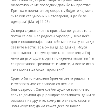
милостиво ќе ме погледне? Дали ќе ми прости?“
При тоа е прочитан одговорот: „Дојдете кај мене
сите кои сте уморни и натоварени, и јас ќе ве
одморам“ (Матеј 11,28).
Со вера слушателот го прифаќал ветувањето, а
потоа се слушнал радосен одговор: „Нема веќе
долги поклоненија, нема веќе мачни патувања до
светите места; јас можам да дојдам кај Исуса
таков каков што сум: грешен, непосветен; и Тој
нема да ја отфрли мојата покајничка молитва. ‘Ти
се проштаваат гревовите!’ И моите, и моите исто
така можат да бидат простени!“
Срцето би го исполнил бран на света радост, а
Исусовото име се славело со песна и
благодарност. Овие среќни души се вратиле во
своите домови да ја рашират светлината, да им ги
раскажат на другите, колку што знаеле, своите
нови искуства; да им кажат дека го нашле