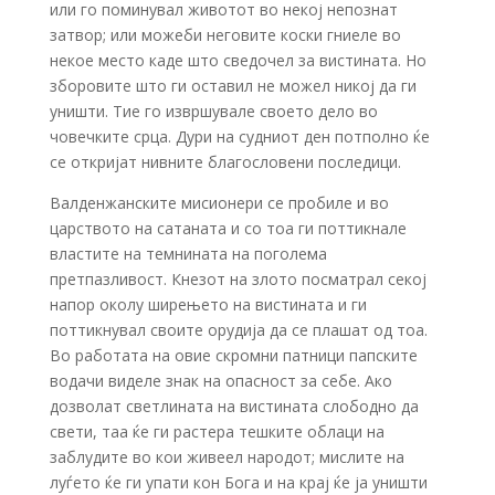
или го поминувал животот во некој непознат
затвор; или можеби неговите коски гниеле во
некое место каде што сведочел за вистината. Но
зборовите што ги оставил не можел никој да ги
уништи. Тие го извршувале своето дело во
човечките срца. Дури на судниот ден потполно ќе
се откријат нивните благословени последици.
Валденжанските мисионери се пробиле и во
царството на сатаната и со тоа ги поттикнале
властите на темнината на поголема
претпазливост. Кнезот на злото посматрал секој
напор околу ширењето на вистината и ги
поттикнувал своите орудија да се плашат од тоа.
Во работата на овие скромни патници папските
водачи виделе знак на опасност за себе. Ако
дозволат светлината на вистината слободно да
свети, таа ќе ги растера тешките облаци на
заблудите во кои живеел народот; мислите на
луѓето ќе ги упати кон Бога и на крај ќе ја уништи