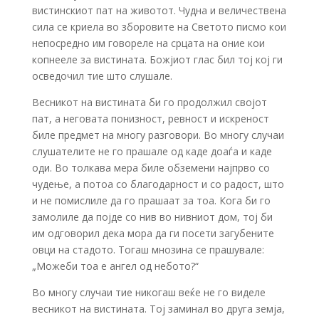
вистинскиот пат на животот. Чудна и величествена
сила се криела во зборовите на Светото писмо кои
непосредно им говореле на срцата на оние кои
копнееле за вистината. Божјиот глас бил тој кој ги
осведочил тие што слушале.
Весникот на вистината би го продолжил својот
пат, а неговата понизност, ревност и искреност
биле предмет на многу разговори. Во многу случаи
слушателите не го прашале од каде доаѓа и каде
оди. Во толкава мера биле обземени најпрво со
чудење, а потоа со благодарност и со радост, што
и не помислиле да го прашаат за тоа. Кога би го
замолиле да појде со нив во нивниот дом, тој би
им одговорил дека мора да ги посети загубените
овци на стадото. Тогаш мнозина се прашувале:
„Можеби тоа е ангел од небото?“
Во многу случаи тие никогаш веќе не го виделе
весникот на вистината. Тој заминал во друга земја,