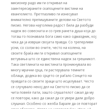
мисионер радо им ги откривал на
заинтересираните скапоцените вистини на
евангелието. Претпазливо ги изнесувал
внимателно препишуваните делови на Светото
писмо. Негова најголема радост била да разбуди
надеж во совесната и со грев ранета душа која до
тогаш го познавала Бога само како одмаздник, кој
чека да ја изврши својата правда. Со треперливи
усни, со солзи во очите, често на колена, на
своите браќа им ги откривал скапоцените
ветувања што се единствена надеж за грешникот.
Така светлината на вистината проникнувала во
многу мрачни срца, ги растерувала темните
облаци, додека во срцето се раѓало Сонцето на
правдата со своите зраци што исцелуваат. Често
се случувало некој дел на Светото писмо да се
чита повеќе пати, зашто слушателот сакал да му
се повтори, како да сакал да се увери дали добро
слушнал. Особено со желба барале да се повторат