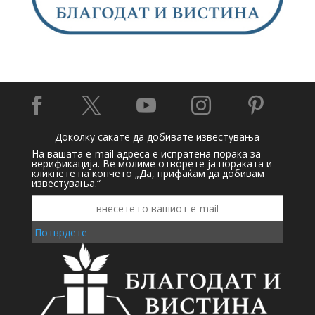





Доколку сакате да добивате известувања
На вашата e-mail адреса е испратена порака за
верификација. Ве молиме отворете ја пораката и
кликнете на копчето „Да, прифаќам да добивам
известувања.“
Потврдете