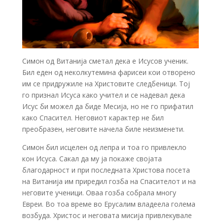
Симон од Витанија сметал дека е Исусов ученик.
Бил еден од неколкутемина фарисеи кои отворено
им се придружиле на Христовите следбеници. Тој
го признал Исуса како учител и се надевал дека
Исус би можел да биде Месија, но не го прифатил
како Спасител. Неговиот карактер не бил
преобразен, неговите начела биле неизменети.
Симон бил исцелен од лепра и тоа го привлекло
кон Исуса. Сакал да му ја покаже својата
благодарност и при последната Христова посета
на Витанија им приредил гозба на Спасителот и на
неговите ученици. Оваа гозба собрала многу
Евреи. Во тоа време во Ерусалим владеела голема
возбуда. Христос и неговата мисија привлекувале