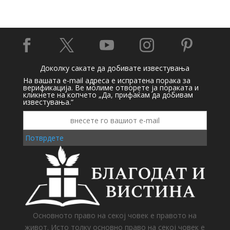





Доколку сакате да добивате известувања
На вашата e-mail адреса е испратена порака за
верификација. Ве молиме отворете ја пораката и
кликнете на копчето „Да, прифаќам да добивам
известувања.“
Потврдете
Основното право на секој човек е правото на
живот. Исто толку основно право на секој човек е