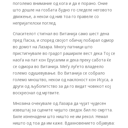
поголемо внимание од кога и да е порано. Оние
што дошле на гозбата будно го следеле неговото
движење, а некои од нив тоа го правеле со
непријателски поглед.
Спасителот стигнал во Витанија само шест дена
пред Пасха, и според својот обичај побарал одмор
во домот на Лазара. Многу патници што
пристигнувале во градот рашириле вест дека Тој се
наоѓа на пат кон Ерусалим и дека преку сабота ќе
се одмора во Витанија. Меѓу луѓето владеело
големо одушевување. Во Витанија се собрало
големо мноштво, некои од наклоност кон Исуса, а
други од љубопитство за да го видат човекот кој
воскреснал од мртвите.
Мнозина очекувале од Лазара да чујат чудесен
извештај за сцените чијшто сведок бил по смртта.
Биле изненадени што ништо не им рекол. Немал
ништо од тоа да им каже. Вдахновението објавува: