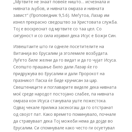
„Мртвите не знаат повеќе ништо… исчезнала и
нивната љубов, и нивната омраза и нивната
завист“ (Проповедник 9,5.6). Меѓутоа, Лазар им
изнел прекрасно сведоштво за Христовата служба.
Тој е воскреснат од мртвите со таа цел. Со
сигурност и со сила изјавил дека Исус е Божји Син.
Извештаите што ги однеле посетителите на
Витанија во Ерусалим ја зголемиле возбудата.
Луѓето биле желни да го видат и да го чујат Исуса.
Сеопшто прашање било дали Лазар ќе го
придружува во Ерусалим и дали Пророкот на
празникот Пасха ќе биде крунисан за цар.
Свештениците и поглаварите виделе дека нивната
моќ среде народот постојано слабее, па нивната
омраза кон Исуса станувала уште пожестока.
Одвај чекале прилика засекогаш да го отстранат
од својот пат. Како времето поминувало, почнале
да стравуваат дека Тој можеби нема да дојде во
Ерусалим. Си спомнувале како често ги осуетувал