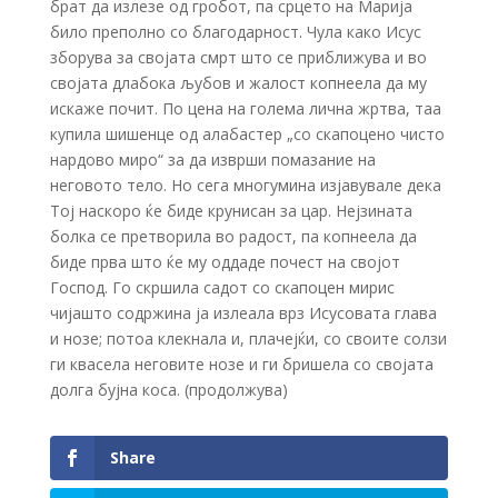
брат да излезе од гробот, па срцето на Марија
било преполно со благодарност. Чула како Исус
зборува за својата смрт што се приближува и во
својата длабока љубов и жалост копнеела да му
искаже почит. По цена на голема лична жртва, таа
купила шишенце од алабастер „со скапоцено чисто
нардово миро“ за да изврши помазание на
неговото тело. Но сега многумина изјавувале дека
Тој наскоро ќе биде крунисан за цар. Нејзината
болка се претворила во радост, па копнеела да
биде прва што ќе му оддаде почест на својот
Господ. Го скршила садот со скапоцен мирис
чијашто содржина ја излеала врз Исусовата глава
и нозе; потоа клекнала и, плачејќи, со своите солзи
ги квасела неговите нозе и ги бришела со својата
долга бујна коса. (продолжува)
Share