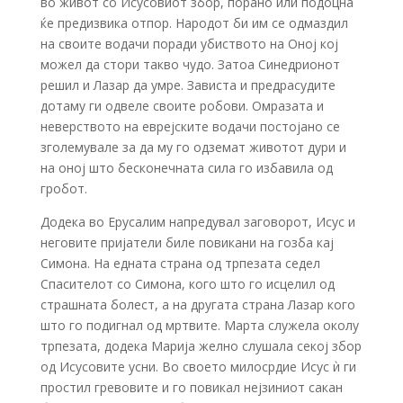
во живот со Исусовиот збор, порано или подоцна
ќе предизвика отпор. Народот би им се одмаздил
на своите водачи поради убиството на Оној кој
можел да стори такво чудо. Затоа Синедрионот
решил и Лазар да умре. Зависта и предрасудите
дотаму ги одвеле своите робови. Омразата и
неверството на еврејските водачи постојано се
зголемувале за да му го одземат животот дури и
на оној што бесконечната сила го избавила од
гробот.
Додека во Ерусалим напредувал заговорот, Исус и
неговите пријатели биле повикани на гозба кај
Симона. На едната страна од трпезата седел
Спасителот со Симона, кого што го исцелил од
страшната болест, а на другата страна Лазар кого
што го подигнал од мртвите. Марта служела околу
трпезата, додека Марија желно слушала секој збор
од Исусовите усни. Во своето милосрдие Исус ѝ ги
простил гревовите и го повикал нејзиниот сакан