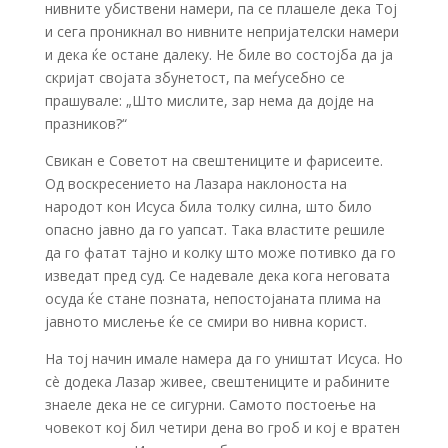
нивните убиствени намери, па се плашеле дека Тој
и сега проникнал во нивните непријателски намери
и дека ќе остане далеку. Не биле во состојба да ја
скријат својата збунетост, па меѓусебно се
прашувале: „Што мислите, зар нема да дојде на
празников?“
Свикан е Советот на свештениците и фарисеите.
Од воскресението на Лазара наклоноста на
народот кон Исуса била толку силна, што било
опасно јавно да го уапсат. Така властите решиле
да го фатат тајно и колку што може потивко да го
изведат пред суд. Се надевале дека кога неговата
осуда ќе стане позната, непостојаната плима на
јавното мислење ќе се смири во нивна корист.
На тој начин имале намера да го уништат Исуса. Но
сè додека Лазар живее, свештениците и рабините
знаеле дека не се сигурни. Самото постоење на
човекот кој бил четири дена во гроб и кој е вратен