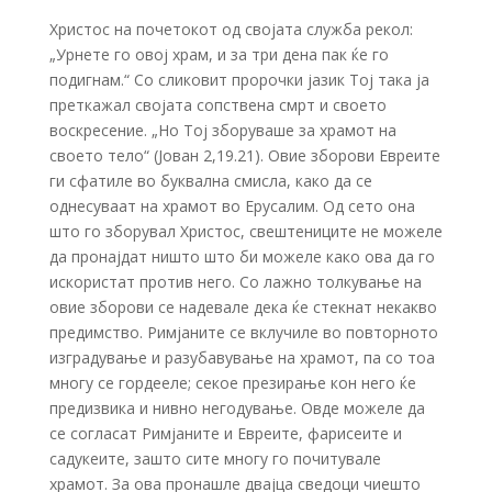
Христос на почетокот од својата служба рекол:
„Урнете го овој храм, и за три дена пак ќе го
подигнам.“ Со сликовит пророчки јазик Тој така ја
преткажал својата сопствена смрт и своето
воскресение. „Но Тој зборуваше за храмот на
своето тело“ (Јован 2,19.21). Овие зборови Евреите
ги сфатиле во буквална смисла, како да се
однесуваат на храмот во Ерусалим. Од сето она
што го зборувал Христос, свештениците не можеле
да пронајдат ништо што би можеле како ова да го
искористат против него. Со лажно толкување на
овие зборови се надевале дека ќе стекнат некакво
предимство. Римјаните се вклучиле во повторното
изградување и разубавување на храмот, па со тоа
многу се гордееле; секое презирање кон него ќе
предизвика и нивно негодување. Овде можеле да
се согласат Римјаните и Евреите, фарисеите и
садукеите, зашто сите многу го почитувале
храмот. За ова пронашле двајца сведоци чиешто