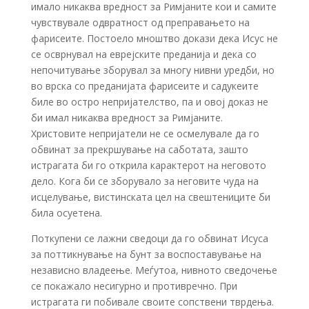
имало никаква вредност за Римјаните кои и самите
чувствувале одвратност од преправањето на
фарисеите. Постоело мноштво докази дека Исус не
се осврнувал на еврејските преданија и дека со
непочитување зборувал за многу нивни уредби, но
во врска со преданијата фарисеите и садукеите
биле во остро непријателство, па и овој доказ не
би имал никаква вредност за Римјаните.
Христовите непријатели не се осмелувале да го
обвинат за прекршување на саботата, зашто
истрагата би го открила карактерот на неговото
дело. Кога би се зборувало за неговите чуда на
исцелување, вистинската цел на свештениците би
била осуетена.
Поткупени се лажни сведоци да го обвинат Исуса
за поттикнување на бунт за воспоставување на
независно владеење. Меѓутоа, нивното сведочење
се покажало несигурно и противречно. При
истрагата ги побивале своите сопствени тврдења.