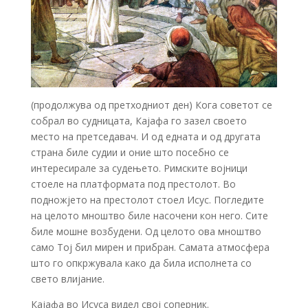
(продолжува од претходниот ден) Кога советот се
собрал во судницата, Кајафа го зазел своето
место на претседавач. И од едната и од другата
страна биле судии и оние што посебно се
интересирале за судењето. Римските војници
стоеле на платформата под престолот. Во
подножјето на престолот стоел Исус. Погледите
на целото мноштво биле насочени кон него. Сите
биле мошне возбудени. Од целото ова мноштво
само Тој бил мирен и прибран. Самата атмосфера
што го опкржувала како да била исполнета со
свето влијание.
Кајафа во Исуса видел свој соперник.