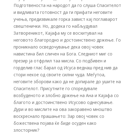
Подготвеноста на народот да го слуша Спасителот
и видливата готовност да ги прифати неговите
учења, предизвикале горка завист кај поглаварот
свештенички. Но, додека го набљудувал
Затвореникот, Кајафа му се восхитувал на
неговото благородно и достоинствено држење. Го
проникнало осведочување дека овој човек
навистина бил сличен на Бога. Следниот миг со
презир ја отфрлил таа мисла. Со подбивен и
горделив глас барал од Исуса веднаш пред нив да
стори некое од своите силни чуда. Меѓутоа,
неговите зборови како да не допирале до ушите на
Спасителот. Присутните го споредувале
возбуденото и злобно држење на Ана и Кајафа со
благото и достоинствено Исусово однесување.
Дури и во мислите на ова закоравено мноштво
воскреснало прашањето: Зар овој човек со
божествена појава ќе биде осуден како
злосторник?