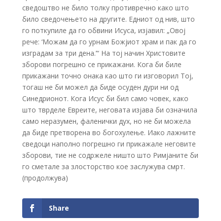
сведоштво не било толку противречно како што
било сведочењето на другите. Едниот од нив, што
го поткупиле да го обвини Исуса, изјавил: „Овој
рече: ‘Можам да го урнам Божјиот храм и пак да го
изградам за три дена.’“ На тој начин Христовите
зборови погрешно се прикажани. Кога би биле
прикажани точно онака као што ги изговорил Тој,
тогаш не би можел да биде осуден дури ни од
Синедрионот. Кога Исус би бил само човек, како
што тврделе Евреите, неговата изјава би означила
само неразумен, фаленички дух, но не би можела
да биде претворена во богохулење. Иако лажните
сведоци наполно погрешно ги прикажале неговите
зборови, тие не содржеле ништо што Римјаните би
го сметале за злосторство кое заслужува смрт.
(продолжува)
Share