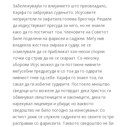
Забележувајќи го влијанието што преовладало,
Кајафа го забрзувал судењето. Исусовите
непријатели ги зафатила голема бркотија. Решиле
да издејствуваат пресуда за него, но не знаеле
како да го постигнат тоа. Членовите на Советот
биле поделени на фарисеи и садукеи. Меѓу нив
владеела жестока омраза и судир; не се
осмелувале да се приближат кон некои спорни
точки од страв да не се скараат. Со неколку
зборови Исус можел да ги поттикне нивните
меѓусебни предрасуди и со тоа да го одврати
нивниот гнев од себе. Кајафа го знаел тоа, па
сакал да ги избегне судирите. Постоело мноштво
сведоци што можеле да потврдат дека Христос ги
обвинувал свештениците и закониците, дека ги
нарекувал лицемери и убијци; но ваквото
сведоштво не било погодно за изнесување. Со
истиот јазик се служеле садукеите во своите остри
расправии со фарисеите. Таквото сведоштво не би