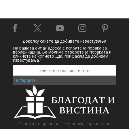





Доколку сакате да добивате известувања
На вашата e-mail адреса е испратена порака за
верификација. Ве молиме отворете ја пораката и
кликнете на копчето „Да, прифаќам да добивам
известувања.“
Потврдете
Основното право на секој човек е правото на