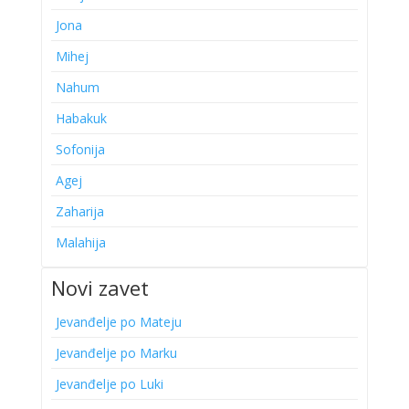
Jona
Mihej
Nahum
Habakuk
Sofonija
Agej
Zaharija
Malahija
Novi zavet
Jevanđelje po Mateju
Jevanđelje po Marku
Jevanđelje po Luki