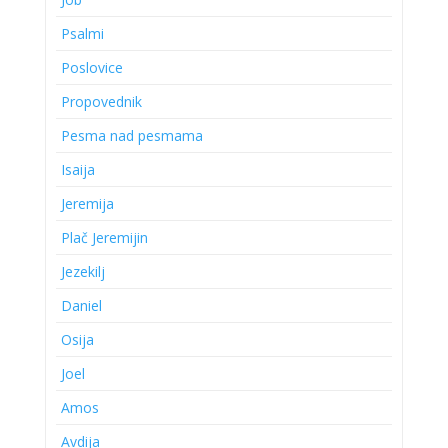
Psalmi
Poslovice
Propovednik
Pesma nad pesmama
Isaija
Jeremija
Plač Jeremijin
Jezekilj
Daniel
Osija
Joel
Amos
Avdija