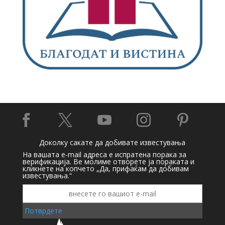





Доколку сакате да добивате известувања
На вашата e-mail адреса е испратена порака за
верификација. Ве молиме отворете ја пораката и
кликнете на копчето „Да, прифаќам да добивам
известувања.“
Потврдете