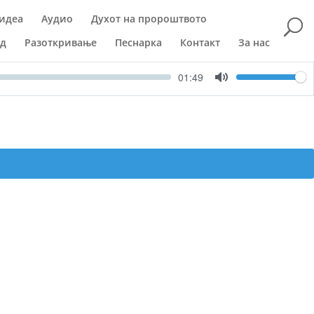
идеа
Аудио
Духот на пророштвото
ад
Разоткривање
Песнарка
Контакт
За нас
Volume
Current
01:49
time
Toggle
Mute