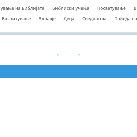
ување на Библијата
Библиски учења
Посветување
В
Воспитување
Здравје
Деца
Сведоштва
Победа н
Seek
←
→