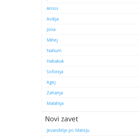
Amos
Avdija
Jona
Mihej
Nahum
Habakuk
Sofonija
Agej
Zaharija
Malahija
Novi zavet
Jevanđelje po Mateju