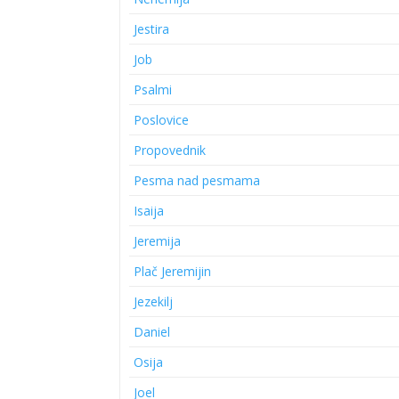
Jestira
Job
Psalmi
Poslovice
Propovednik
Pesma nad pesmama
Isaija
Jeremija
Plač Jeremijin
Jezekilj
Daniel
Osija
Joel