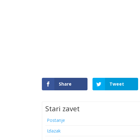
Share
Tweet
Stari zavet
Postanje
Izlazak