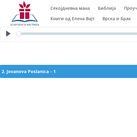
Паузирано...
Секојдневна мана
Библија
Проуч
2. Jovanova Poslanica - 1
Книги од Елена Вајт
Врска и брак
Play
2. Jovanova Poslanica - 1