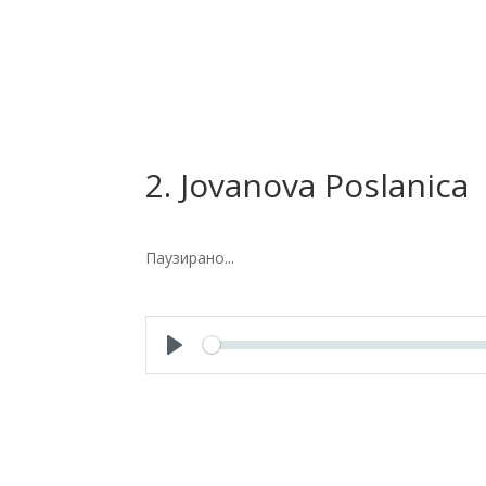
2. Jovanova Poslanica
Паузирано...
P
l
a
y