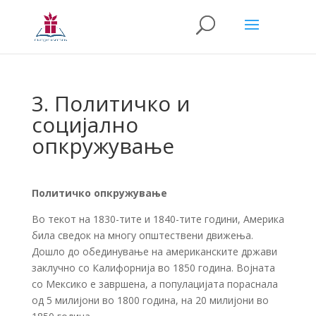
3. Политичко и
социјално
опкружување
Политичко опкружување
Во текот на 1830-тите и 1840-тите години, Америка
била сведок на многу општествени движења.
Дошло до обединување на американските држави
заклучно со Калифорнија во 1850 година. Војната
со Мексико е завршена, а популацијата пораснала
од 5 милијони во 1800 година, на 20 милијони во