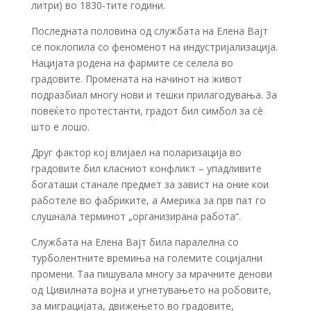
литри) во 1830-тите години.
Последната половина од службата на Елена Вајт
се поклопила со феноменот на индустријализација.
Нацијата родена на фармите се селела во
градовите. Промената на начинот на живот
подразбиал многу нови и тешки прилагодувања. За
повеќето протестанти, градот бил симбол за сè
што е лошо.
Друг фактор кој влијаел на поларизација во
градовите бил класниот конфликт – упадливите
богаташи станале предмет за завист на оние кои
работеле во фабриките, а Америка за прв пат го
слушнала терминот „организирана работа“.
Службата на Елена Вајт била паралелна со
турболентните времиња на големите социјални
промени. Таа пишувала многу за мрачните денови
од Цивилната војна и угнетувањето на робовите,
за миграцијата, движењето во градовите,