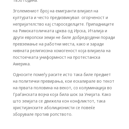
1850 година.
Зголемениот број на емигранти влијаел на
културата и често предизвикувал огорченост и
непријателство кај староседелците. Припадниците
на Римокатоличката црква од Ирска, Италија и
други европски земји не биле добредојдени поради
превземање на работни места, како и заради
нивната религиозна хомогеност која влијаела на
постоечката униформност на протестанска
Америка.
Односите помеѓу расите исто така биле предмет
на политички превирања, кои ескалирале во текот
на првата половина на векот, со колуминација во
Граѓанската војна која била шок за Унијата. Како
што земјата се движела кон конфликтот, така
христијанските аболиционисти се повеќе
зборувале против ропството.