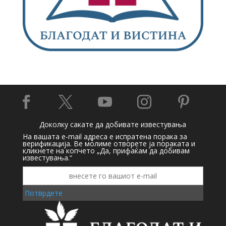





Доколку сакате да добивате известувања
На вашата e-mail адреса е испратена порака за
верификација. Ве молиме отворете ја пораката и
кликнете на копчето „Да, прифаќам да добивам
известувања.“
Потврдете