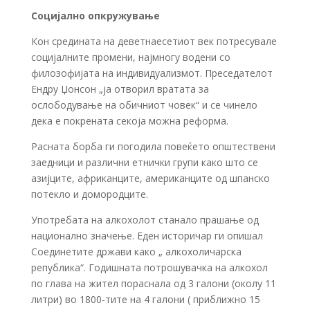
Социјално опкружување
Кон средината на деветнаесетиот век потресувале
социјалните промени, најмногу водени со
филозофијата на индивидуализмот. Преседателот
Ендру Џонсон „ја отворил вратата за
ослободување на обичниот човек“ и се чинело
дека е покрената секоја можна реформа.
Расната борба ги погодила повеќето општествени
заедници и различни етнички групи како што се
азијците, африканците, американците од шпанско
потекло и домородците.
Употребата на алкохолот станало прашање од
национално значење. Еден историчар ги опишал
Соединетите држави како „ алкохоличарска
република“. Годишната потрошувачка на алкохол
по глава на жител пораснала од 3 галони (околу 11
литри) во 1800-тите на 4 галони ( приближно 15