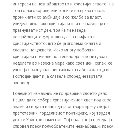
интереси на незнабоштвото и христијанството. На
тоа го наговориле епископите на црквата кои,
проникнати со амбиција и со желба за власт,
увиделе дека, ако христијаните и незнабошците
празнуваат ист ден, тоа ќе ги наведе
незнабошците формално да го прифатат
христијанството, што ќе ја зголеми силата и
славата на црквата. Иако многу побожни
христијани почнале постепено да ја почитуваат
неделата во извесна мера како свет ден, сепак, сè
уште ја празнувале вистинската сабота како „свет
Господен ден“ и ја славеле според четвртата
заповед.
Големиот измамник не го довршил своето дело.
Решил да го собере христијанскиот свет под свое
знаме и својата власт да ја оствари преку својот
претставник, горделивиот понтифекс, кој тврдел
дека е Христов намесник. Тој оваа своја намера ја
спровел преку полуобратените незнабошци, преку