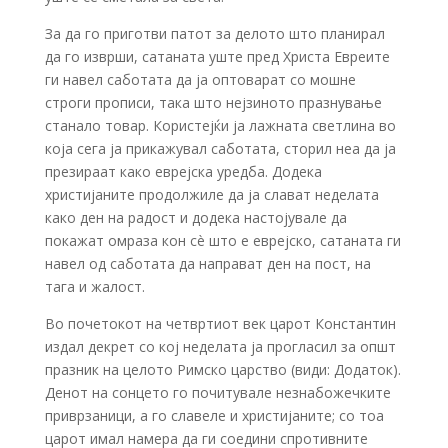
За да го приготви патот за делото што планирал
да го изврши, сатаната уште пред Христа Евреите
ги навел саботата да ја оптоварат со мошне
строги прописи, така што нејзиното празнување
станало товар. Користејќи ја лажната светлина во
која сега ја прикажувал саботата, сторил неа да ја
презираат како еврејска уредба. Додека
христијаните продолжиле да ја слават неделата
како ден на радост и додека настојувале да
покажат омраза кон сè што е еврејско, сатаната ги
навел од саботата да направат ден на пост, на
тага и жалост.
Во почетокот на четвртиот век царот Константин
издал декрет со кој неделата ја прогласил за општ
празник на целото Римско царство (види: Додаток).
Денот на сонцето го почитувале незнабожечките
приврзаници, а го славеле и христијаните; со тоа
царот имал намера да ги соедини спротивните