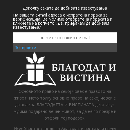
Доколку сакате да добивате известувања
На вашата e-mail адреса е испратена порака за
верификација. Ве молиме отворете ја пораката и
кликнете на копчето „Да, прифаќам да добивам
известувања.“
Потврдете
Основното право на секој човек е правото на
живот. Исто толку основно право на секој човек е
да знае за БЛАГОДАТТА И ВИСТИНАТА дека Исус
му има подарено вечен живот, за да не го презре и
отфрли тој подарок.
Исус Христос е полн со благодат и вистина и преку