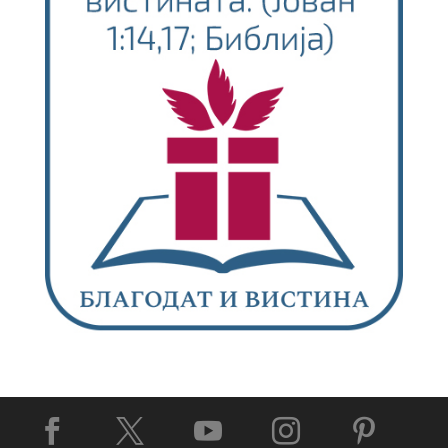




