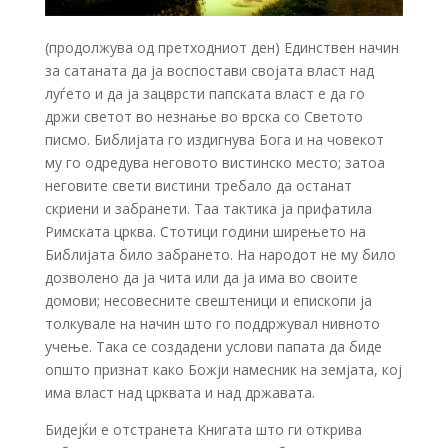
(продолжува од претходниот ден) Единствен начин
за сатаната да ја воспостави својата власт над
луѓето и да ја зацврсти папската власт е да го
држи светот во незнање во врска со Светото
писмо. Библијата го издигнува Бога и на човекот
му го одредува неговото вистинско место; затоа
неговите свети вистини требало да останат
скриени и забранети. Таа тактика ја прифатила
Римската црква. Стотици години ширењето на
Библијата било забрането. На народот не му било
дозволено да ја чита или да ја има во своите
домови; несовесните свештеници и епископи ја
толкувале на начин што го поддржувал нивното
учење. Така се создадени услови папата да биде
општо признат како Божји намесник на земјата, кој
има власт над црквата и над државата.
Бидејќи е отстранета Книгата што ги открива