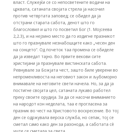
власт. Служејќи се со непосветените водачи на
црквата, сатаната својата стрела ја насочил
против четвртата заповед; се обидел да ја
отстрани старата сабота, денот што го
благословил и што го посветил Бог (1. Мојсеева
2,2.3), и на нејзино место да го издигне празникот
што го празнувале незнабошците како „чесен ден
на сонцето“. Од почеток таа промена се обиделе
да ја изведат тајно. Во првите векови сите
христијани ја празнувале вистинската сабота.
Ревнувале за Божјата чест, зашто биле уверени во
непроменливоста на неговиот закон и љубоморно
внимавале на неговите свети начела. Но, за да ја
постигне својата цел, сатаната лукаво работел
преку своите орудија. За да се насочи вниманието
на народот кон неделата, таа е прогласена за
празник во чест на Христовото воскресение. Во тој
ден се одржувала верска служба, но сепак, тој се
сметал само како ден за разонода, а саботата сè
уште се сметала за света.