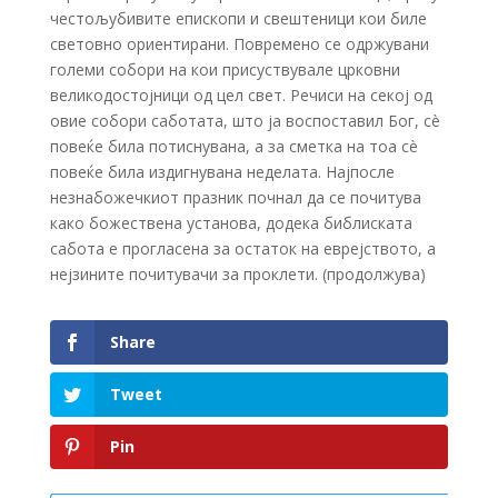
честољубивите епископи и свештеници кои биле
световно ориентирани. Повремено се одржувани
големи собори на кои присуствувале црковни
великодостојници од цел свет. Речиси на секој од
овие собори саботата, што ја воспоставил Бог, сè
повеќе била потиснувана, а за сметка на тоа сè
повеќе била издигнувана неделата. Најпосле
незнабожечкиот празник почнал да се почитува
како божествена установа, додека библиската
сабота е прогласена за остаток на еврејството, а
нејзините почитувачи за проклети. (продолжува)
Share
Tweet
Pin