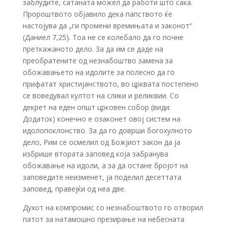
заблудите, сатаната можел да работи што сака.
Пророштвото објавило дека папството ќе
настојува да „ги промени времињата и законот“
(Даниел 7,25). Тоа не се колебало да го почне
преткажаното дело. За да им се даде на
преобратените од незнабоштво замена за
обожавањето на идолите за полесно да го
прифатат христијанството, во црквата постепено
се воведувал култот на слики и реликвии. Со
декрет на еден општ црковен собор (види:
Додаток) конечно е озаконет овој систем на
идолопоклонство. За да го доврши богохулното
дело, Рим се осмелил од Божјиот закон да ја
избрише втората заповед која забранува
обожавање на идоли, а за да остане бројот на
заповедите неизменет, ја поделил десеттата
заповед, правејќи од неа две.
Духот на компромис со незнабоштвото го отворил
патот за натамошно презирање на небесната