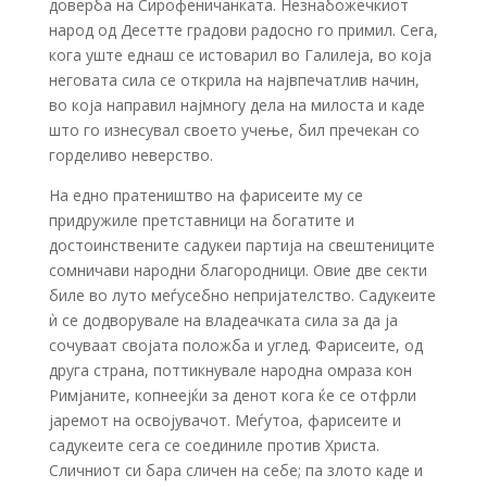
доверба на Сирофеничанката. Незнабожечкиот
народ од Десетте градови радосно го примил. Сега,
кога уште еднаш се истоварил во Галилеја, во која
неговата сила се открила на највпечатлив начин,
во која направил најмногу дела на милоста и каде
што го изнесувал своето учење, бил пречекан со
горделиво неверство.
На едно пратеништво на фарисеите му се
придружиле претставници на богатите и
достоинствените садукеи партија на свештениците
сомничави народни благородници. Овие две секти
биле во луто меѓусебно непријателство. Садукеите
ѝ се додворувале на владеачката сила за да ја
сочуваат својата положба и углед. Фарисеите, од
друга страна, поттикнувале народна омраза кон
Римјаните, копнеејќи за денот кога ќе се отфрли
јаремот на освојувачот. Меѓутоа, фарисеите и
садукеите сега се соединиле против Христа.
Сличниот си бара сличен на себе; па злото каде и