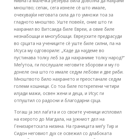
нивната малечка резерва била доволна да нахрани
мноштво; сепак, сега изнеле сè што имале,
очекувајќи неговата сила да го умножи тоа за
гладното мноштво. Уште повеќе, оние што ги
нахранил во Витсаида биле Евреи, а овие биле
незнабошци и многубошци. Еврејските предрасуди
во срцата на учениците сè уште биле силни, па на
Исуса му одговориле: „Каде да најдеме во
пустинава толку леб за да нахраниме толку народ?“
Меѓутоа, ги послушале неговите зборови и му го
донеле она што го имале седум лебови и две риби.
Мноштвото било нахрането и преостанале седум
големи кошници. Со тоа биле поткрепени четири
илјади мажи, освен жени и деца, и Исус ги
отпуштил со радосни и благодарни срца.
Тогаш ја зел лаѓата и со своите ученици испловил
на езерото до Магдала, на јужниот дел на
Генизаретската низина. На границата меѓу Тир и
Сидон неговиот дух се освежил со длабоката