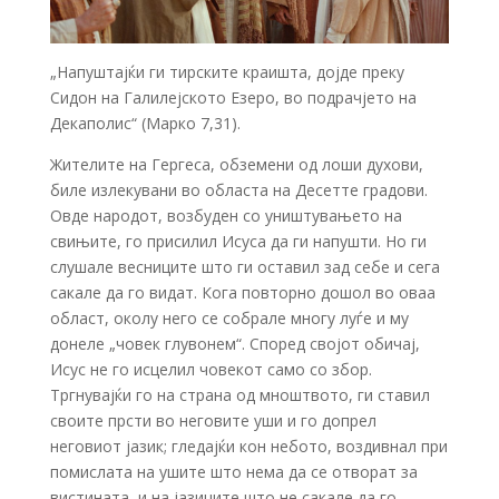
„Напуштајќи ги тирските краишта, дојде преку
Сидон на Галилејското Езеро, во подрачјето на
Декаполис“ (Марко 7,31).
Жителите на Гергеса, обземени од лоши духови,
биле излекувани во областа на Десетте градови.
Овде народот, возбуден со уништувањето на
свињите, го присилил Исуса да ги напушти. Но ги
слушале весниците што ги оставил зад себе и сега
сакале да го видат. Кога повторно дошол во оваа
област, околу него се собрале многу луѓе и му
донеле „човек глувонем“. Според својот обичај,
Исус не го исцелил човекот само со збор.
Тргнувајќи го на страна од мноштвото, ги ставил
своите прсти во неговите уши и го допрел
неговиот јазик; гледајќи кон небото, воздивнал при
помислата на ушите што нема да се отворат за
вистината, и на јазиците што не сакале да го