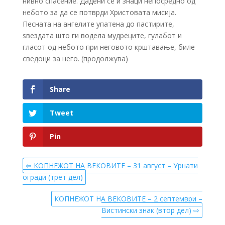
нивно спасение. Дадени се и знаци непосредно од
небото за да се потврди Христовата мисија.
Песната на ангелите упатена до пастирите,
ѕвездата што ги водела мудреците, гулабот и
гласот од небото при неговото крштавање, биле
сведоци за него. (продолжува)
Share
Tweet
Pin
⇦ КОПНЕЖОТ НА ВЕКОВИТЕ – 31 август – Урнати
огради (трет дел)
КОПНЕЖОТ НА ВЕКОВИТЕ – 2 септември –
Вистински знак (втор дел) ⇨