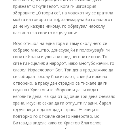
признаат Откупителот. Кога ги изговорил
зборовите: „Отвори се“, на човекот му се вратила
моќта на говорот и тој, занемарувајќи го налогот
да не му кажува никому, го објавувал наоколу
настанот за своето исцелување.
Исус отишол на една гора и таму околу него се
собрало мноштво, донесувајќи и положувајќи ги
своите болни и улогави пред неговите нозе. Тој
сите ги исцелил; а народот, иако многубожечки, го
славел Израеловиот Бог. Три дена продолжиле да
се собираат околу Спасителот, спиејќи ноќе на
отворено, а преку ден страдно се тискале да ги
слушнат Христовите зборови и да ги видат
неговите дела. На крајот од овие три дена снемало
храна. Исус не сакал да ги отпушти гладни, барал
од учениците да им дадат храна. Учениците
повторно го откриле своето неверство. Во
Витсаида виделе како со Христов благослов