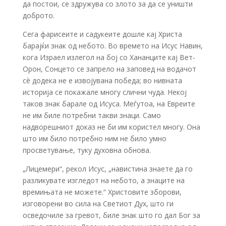
да постои, се здружува со злото за да се уништи
доброто.
Сега фарисеите и садукеите дошле кај Христа
барајќи знак од небото. Во времето на Исус Навин,
кога Израел излегол на бој со Хананците кај Вет­
Орон, Сонцето се запрело на заповед на водачот
сè додека не е извојувана победа; во нивната
историја се покажале многу слични чуда. Некој
таков знак барале од Исуса. Меѓутоа, на Евреите
не им биле потребни такви знаци. Само
надворешниот доказ не би им користел многу. Она
што им било потребно ним не било умно
просветување, туку духовна обнова.
„Лицемери“, рекол Исус, „навистина знаете да го
разликувате изгледот на небото, а знаците на
времињата не можете.“ Христовите зборови,
изговорени во сила на Светиот Дух, што ги
осведочиле за гревот, биле знак што го дал Бог за