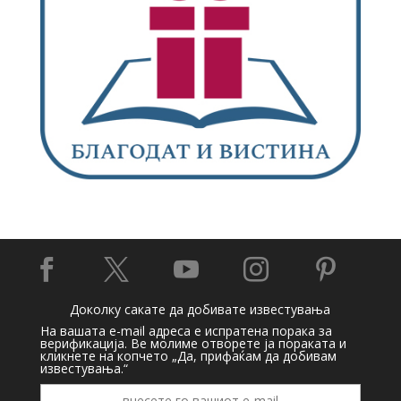





Доколку сакате да добивате известувања
На вашата e-mail адреса е испратена порака за
верификација. Ве молиме отворете ја пораката и
кликнете на копчето „Да, прифаќам да добивам
известувања.“