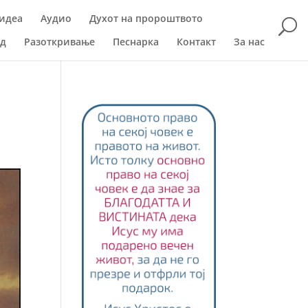
идеа
Аудио
Духот на пророштвото
ад
Разоткривање
Песнарка
Контакт
За нас