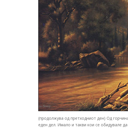
(продолжува од претходниот ден) Од горчина
еден дел. Имало и такви кои се обидувале да