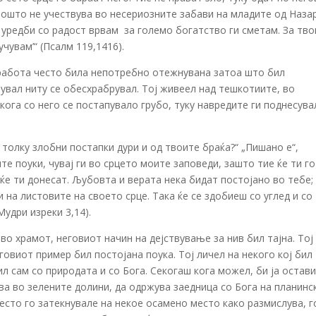
 зошто не учествува во несериозните забави на младите од Наза
е уредби со радост врвам ­ за големо богатство ги сметам. За тв
увам’“ (Псалм 119,14­16).
а работа често била непотребно отежнувана затоа што бил
нувал ниту се обесхрабрувал. Тој живеел над тешкотиите, во
кога со него се постапувало грубо, туку навредите ги поднесува
толку злобни постапки дури и од твоите браќа?“ „Пишано е“,
ите поуки, чувај ги во срцето моите заповеди, зашто тие ќе ти го
ќе ти донесат. Љубовта и верата нека бидат постојано во тебе;
и на листовите на своето срце. Така ќе се здобиеш со углед и со
удри изреки 3,1­4).
о храмот, неговиот начин на дејствување за нив бил тајна. Тој
еговиот пример бил постојана поука. Тој личел на некого кој бил
ил сам со природата и со Бога. Секогаш кога можел, би ја остав
ува во зелените долини, да одржува заедница со Бога на планинс
често го затекнувале на некое осамено место како размислува, г