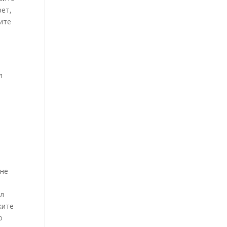
рет,
оите
л
 не
ил
ките
о