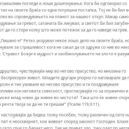
отсмешливи погледи и лоши дошепнувања. Кога би одговорил со
тил на своите браќа со една погрешна постапка, Тој не би бил в
спех во спроведувањето на планот за нашиот откуп. Макар само
дување за гревот, сатаната би ликувал, а светот би бил загубен
т да го стори колку што може потежок за да го наведе на грев.
„Пишано е!“ Ретко укорувал некое лошо дело на своите браќа, н
нувале за страшливост кога не сакал да се здружи со нив во нек
: ‘Стравот Божји е мудрост и заобиколувањето на злото е разум
друштво, чувствувајќи мир во негово присуство, но мнозина го
 беспрекорен живот. Младите другари упорно го наговарале да 
досен и тие уживале во негово присуство и ги поздравувале
рпливи кон неговата совесност, прогласувајќи го за ограничен и
 може млад човек да живее во чистота? ­ Така што ќе живее спор
ечта твоја за да не ти грешам’“ (Псалм 119,9.11).
 настојувајќи да бидеш толку посебен, толку различен од сите н
о пат е неосквернет, кои живеат според законот Господен. Блазе
 сето срце го бараат него. Тие не прават зло, туку одат по нег