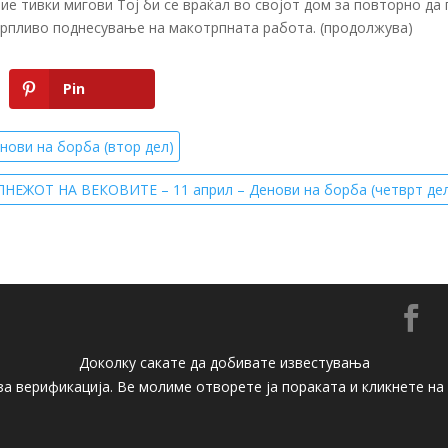
е тивки мигови Тој би се враќал во својот дом за повторно да 
трпливо поднесување на макотрпната работа. (продолжува)
Pin
ови на борба (втор дел)
НЕЖОТ НА ВЕКОВИТЕ – 11 април – Денови на борба (четврт де

Доколку сакате да добивате известувања
 за верификација. Ве молиме отворете ја пораката и кликнете н