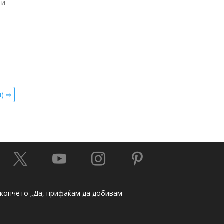
ги
л) ⇨




а копчето „Да, прифаќам да добивам