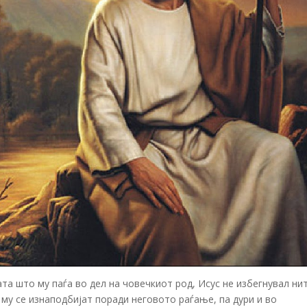
та што му паѓа во дел на човечкиот род, Исус не избегнувал ни
 му се изнаподбијат поради неговото раѓање, па дури и во