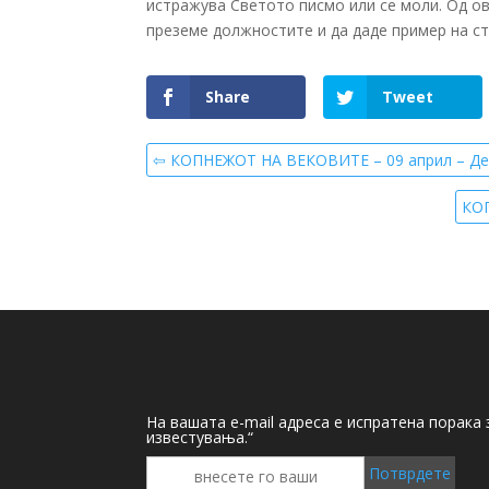
истражува Светото писмо или се моли. Од ови
преземе должностите и да даде пример на с
Share
Tweet
⇦ КОПНЕЖОТ НА ВЕКОВИТЕ – 09 април – Ден
КОП
На вашата e-mail адреса е испратена порака
известувања.“
Потврдете