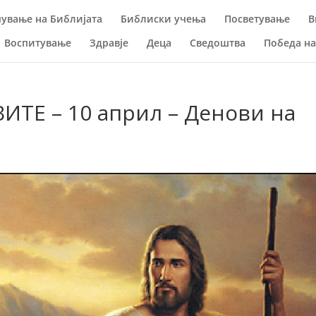
ување на Библијата
Библиски учења
Посветување
В
Воспитување
Здравје
Деца
Сведоштва
Победа н
ТЕ – 10 април – Денови на