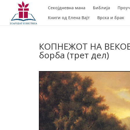
Секојдневна мана
Библија
Проуч
Книги од Елена Вајт
Врска и брак
КОПНЕЖОТ НА ВЕКОВИ
борба (трет дел)