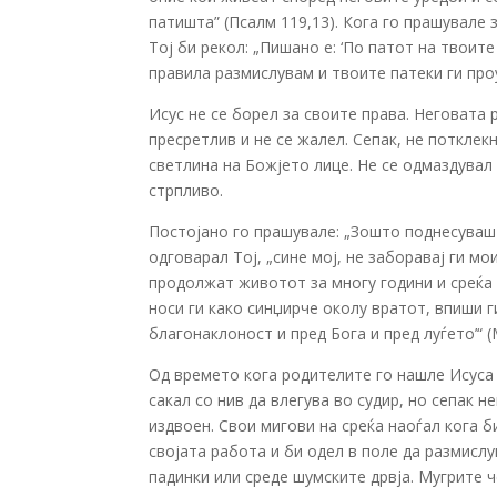
патишта” (Псалм 119,1­3). Кога го прашувале
Тој би рекол: „Пишано е: ‘По патот на твоит
правила размислувам и твоите патеки ги проуч
Исус не се борел за своите права. Неговат
пресретлив и не се жалел. Сепак, не потклек
светлина на Божјето лице. Не се одмаздувал 
стрпливо.
Постојано го прашувале: „Зошто поднесуваш 
одговарал Тој, „сине мој, не заборавај ги мо
продолжат животот за многу години и среќа 
носи ги како синџирче околу вратот, впиши г
благонаклоност и пред Бога и пред луѓето’“ (М
Од времето кога родителите го нашле Исуса в
сакал со нив да влегува во судир, но сепак н
издвоен. Свои мигови на среќа наоѓал кога б
својата работа и би одел в поле да размисл
падинки или среде шумските дрвја. Мугрите 