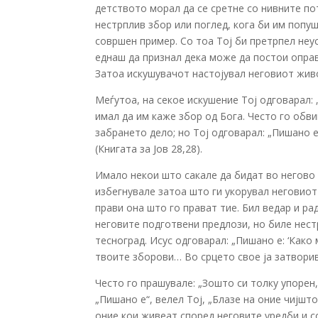
детството морал да се сретне со нивните п
нестрплив збор или поглед, кога би им попуш
совршен пример. Со тоа Тој би претрпел неу
еднаш да признал дека може да постои оправ
Затоа искушувачот настојувал неговиот живо
Меѓутоа, на секое искушение Тој одговарал: 
имал да им каже збор од Бога. Често го обви
забрането дело; но Тој одговарал: „Пишано е
(Книгата за Јов 28,28).
Имало некои што сакале да бидат во негово 
избегнувале затоа што ги укорувал неговиот
прави она што го прават тие. Бил ведар и ра
неговите подготвени предлози, но биле нест
тесноград. Исус одговарал: „Пишано е: ‘Како
твоите зборови… Во срцето свое ја затворив р
Често го прашувале: „Зошто си толку упорен,
„Пишано е“, велел Тој, „Блазе на оние чијшт
оние кои живеат според неговите уредби и со