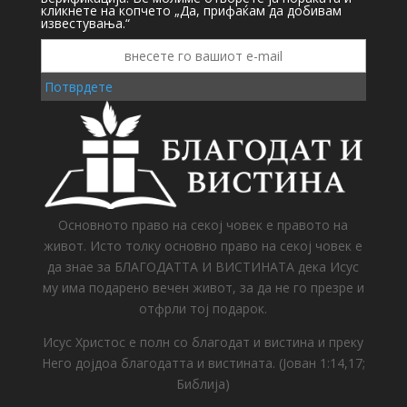
кликнете на копчето „Да, прифаќам да добивам
известувања.“
Потврдете
Основното право на секој човек е правото на
живот. Исто толку основно право на секој човек е
да знае за БЛАГОДАТТА И ВИСТИНАТА дека Исус
му има подарено вечен живот, за да не го презре и
отфрли тој подарок.
Исус Христос е полн со благодат и вистина и преку
Него дојдоа благодатта и вистината. (Јован 1:14,17;
Библија)