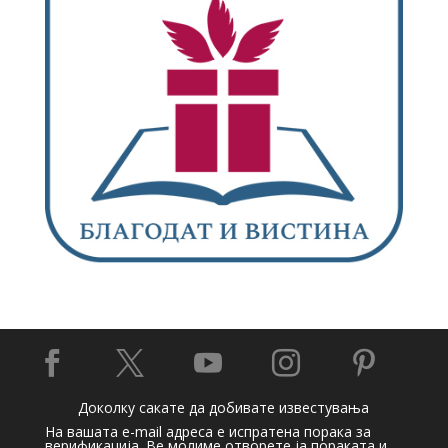





Доколку сакате да добивате известувања
На вашата e-mail адреса е испратена порака за
верификација. Ве молиме отворете ја пораката и