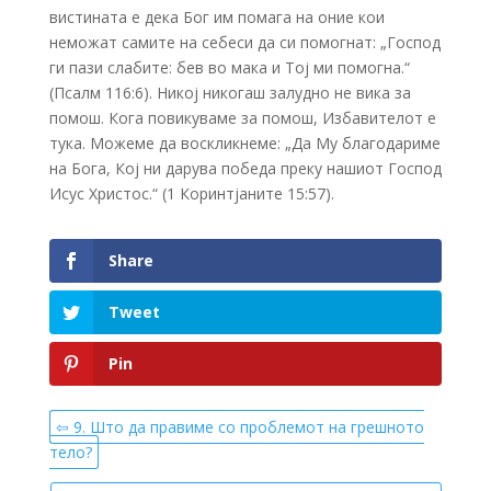
вистината е дека Бог им помага на оние кои
неможат самите на себеси да си помогнат: „Господ
ги пази слабите: бев во мака и Тој ми помогна.“
(Псалм 116:6). Никој никогаш залудно не вика за
помош. Кога повикуваме за помош, Избавителот е
тука. Можеме да воскликнеме: „Да Му благодариме
на Бога, Кој ни дарува победа преку нашиот Господ
Исус Христос.“ (1 Коринтјаните 15:57).
Share
Tweet
Pin
⇦ 9. Што да правиме со проблемот на грешното
тело?