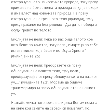
отстранувањето на човечката природа, туку преку
примање на божествената природа за да ја покори
и има власт над човечката природа. Не преку
отстранување на грешното тело (природа), туку
преку праќање на безгрешниот Дух да го победи и
осуди гревот во телото.
Библијата не вели: Нека во вас биде телото кое
што беше во Христос, туку вели „Имајте ја во себе
истата мисла, која беше и во Исуса Христа;“
(Филипјаните 2:5)
Библијата не вели: Преобразете се преку
обновување на вашето тело, туку вели „…
преобразувајте се преку обновувањето на вашиот
ум,…“ (Римјаните 12:2). Мораме да бидеме
трансформирани преку обновувањето на нашиот
ум.
Незнабожечка поговорка вели дека Бог им помага
на оние кои самите на себеси си помагаат. Но,