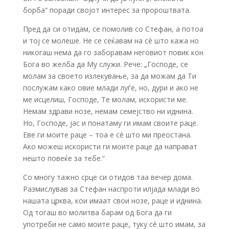
борба“ поради својот интерес за пророштвата.
Пред да си отидам, се помолив со Стефан, а потоа
и тој се молеше. Не се сеќавам на сè што кажа но
никогаш нема да го заборавам неговиот повик кон
Бога во желба да Му служи. Рече: „Господе, се
молам за своето излекување, за да можам да Ти
послужам како овие млади луѓе, но, дури и ако не
ме исцелиш, Господе, Те молам, искористи ме.
Немам здрави нозе, немам семејство ни иднина.
Но, Господе, јас и понатаму ги имам своите раце.
Еве ги моите раце – тоа е сè што ми преостана.
Ако можеш искористи ги моите раце да направат
нешто повеќе за тебе.“
Со многу тажно срце си отидов таа вечер дома.
Размислував за Стефан наспроти илјада млади во
нашата црква, кои имаат свои нозе, раце и иднина.
Од тогаш во молитва барам од Бога да ги
употреби не само моите раце, туку сè што имам, за