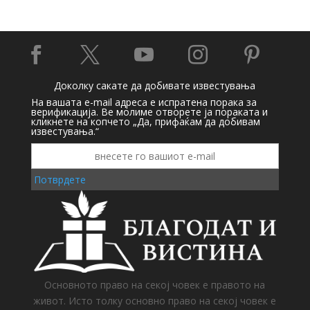





Доколку сакате да добивате известувања
На вашата e-mail адреса е испратена порака за
верификација. Ве молиме отворете ја пораката и
кликнете на копчето „Да, прифаќам да добивам
известувања.“
Потврдете
Основното право на секој човек е правото на
живот. Исто толку основно право на секој човек е