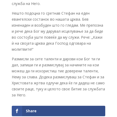
служба на Него.
Нешто подоцна го сретнав Стефан на еден
евангелски состанок во нашата црква. Бев
изненаден и возбуден што го гледам. Ме препозна
и рече дека Бог му дарувал исцелување за да биде
во состојба уште повеќе да му служи. Рече: „Кажи
ѝ на својата црква дека Господ одговара на
молитвите!“
Размисли за сите таленти и дарови кои Бог ти ги
дал, запиши ги и размислувај за начините на кои
можеш да ги искористиш тие доверени таленти,
Нему за слава. Додека размислуваш за Стефан и за
Христовата жртва одлучи дека ќе ги дадеш не само
своите раце, туку и целото свое битие за службата
за Него.
Share