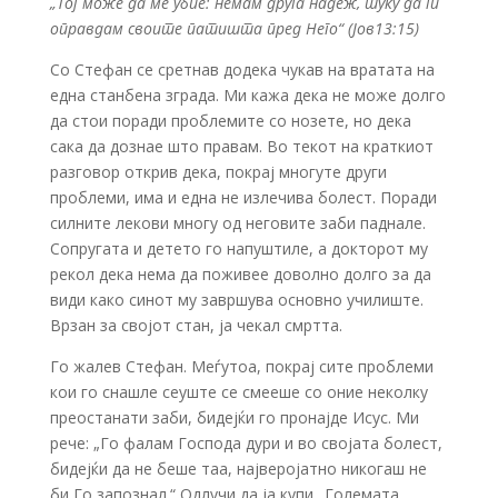
„Тој може да ме убие: немам друга надеж, туку да ги
оправдам своите патишта пред Него“
(Јов13:15)
Со Стефан се сретнав додека чукав на вратата на
една станбена зграда. Ми кажа дека не може долго
да стои поради проблемите со нозете, но дека
сака да дознае што правам. Во текот на краткиот
разговор открив дека, покрај многуте други
проблеми, има и една не излечива болест. Поради
силните лекови многу од неговите заби паднале.
Сопругата и детето го напуштиле, а докторот му
рекол дека нема да поживее доволно долго за да
види како синот му завршува основно училиште.
Врзан за својот стан, ја чекал смртта.
Го жалев Стефан. Меѓутоа, покрај сите проблеми
кои го снашле сеуште се смееше со оние неколку
преостанати заби, бидејќи го пронајде Исус. Ми
рече: „Го фалам Господа дури и во својата болест,
бидејќи да не беше таа, најверојатно никогаш не
би Го запознал.“ Одлучи да ја купи „Големата