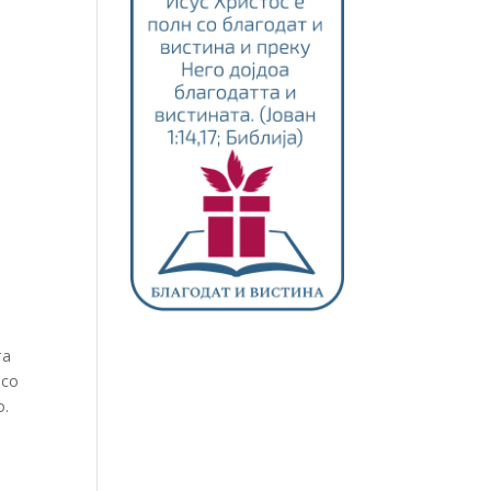
а
та
 со
о.