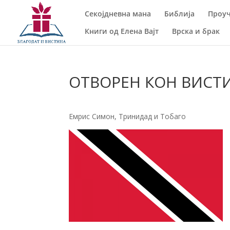
Секојдневна мана
Библија
Проуч
Книги од Елена Вајт
Врска и брак
ОТВОРЕН КОН ВИСТ
Емрис Симон, Тринидад и Тобаго