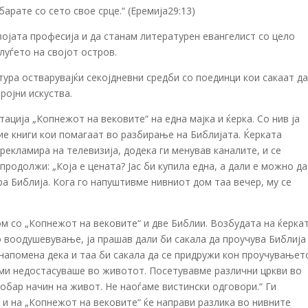
арате со сето свое срце.“ (Еремија29:13)
војата професија и да станам литературен евангелист со цело
луѓето на својот остров.
тура остварувајќи секојдневни средби со поединци кои сакаат д
ројни искуства.
тација „Копнежот на вековите“ на една мајка и ќерка. Со нив ја
е книги кои помагаат во разбирање на Библијата. Ќерката
рекламира на телевизија, додека ги менував каналите, и се
продолжи: „Која е цената? Јас би купила една, а дали е можно да
ра Библија. Кога го напуштивме нивниот дом таа вечер, му се
м со „Копнежот на вековите“ и две Библии. Возбудата на ќерка
о воодушевување, ја прашав дали би сакала да проучува Библија
 напомена дека и таа би сакала да се придружи кон проучувањет
 ми недостасуваше во животот. Посетувавме различни цркви во
бар начин на живот. Не наоѓаме вистински одговори.“ Ги
и на „Копнежот на вековите“ ќе направи разлика во нивните