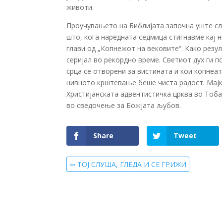
животи.
Проучувањето на Библијата започна уште сл
што, кога наредната седмица стигнавме кај 
глави од „Копнежот на вековите“. Како рез
серијал во рекордно време. Светиот дух ги 
срца се отворени за вистината и кои копнеат
нивното крштевање беше чиста радост. Мајка
Христијанската адвентистичка црква во Тоба
во сведочење за Божјата љубов.
Share
Tweet
⇦ ТОЈ СЛУША, ГЛЕДА И СЕ ГРИЖИ