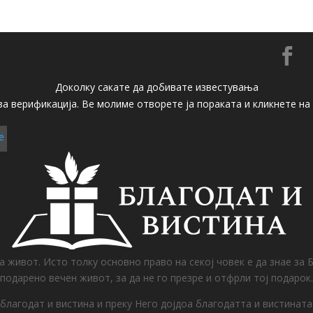

Доколку сакате да добивате известувања
 за верификација. Ве молиме отворете ја пораката и кликнете н
е
на живот. Исто толку основно право на секој човек е да знае 
подарено вечен живот, за да не го презре и отфрли тој подарок.
благодат и вистина и преку Него дојдоа благодатта и вистината. 