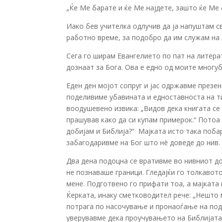
„Ќе Ме барате и ќе Ме најдете, зашто ќе Ме б
Иако бев учителка одлучив да ја напуштам с
работно време, за подобро да им служам на 
Сега го ширам Евангелието по пат на литера
дознаат за Бога. Ова е едно од моите многуб
Еден ден мојот сопруг и јас одржавме презен
поделивиме убавината и едноставноста на ти
воодушевено извика: „Видов дека книгата се 
прашував како да си купам примерок.“ Потоа 
добијам и Библија?“ Мајката исто така поба
забагодаривме на Бог што нè доведе до нив.
Два дена подоцна се вративме во нивниот до
не познаваше граници. Гледајќи го толкавот
мене. Подготвено го прифати тоа, а мајката
Ќерката, инаку сметководител рече: „Нешто
потрага по насочување и пронаоѓање на подо
уверувавме дека проучувањето на Библијата 