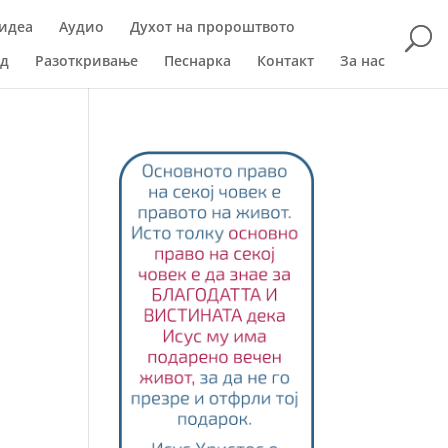
идеа
Аудио
Духот на пророштвото
ад
Разоткривање
Песнарка
Контакт
За нас