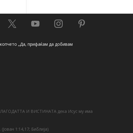




а копчето „Да, прифаќам да добивам
за БЛАГОДАТТА И ВИСТИНАТА дека Исус му има
(Јован 1:14,17; Библија)