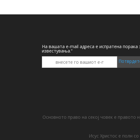
На вашата e-mail адреса е испратена порака
известувања.“
Потврдет
Основното право на секој човек е правото 
Исус Христос е полн со 