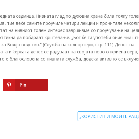
едната седмица. Нивната глад по духовна храна била толку гол
нив, тие веќе самите проучиле четири лекции и прочитале неколк
ултат на нивниот голем интерес завршивме со проучување на це
поттикна да побараат крштевање. „Бог ќе ги употеби оние чии ш
 за Божјо водство.“ (Служба на колпортери, стр. 111) Денот на
та и ќерката денес се радуваат на својата ново откриена вера,
го е благословена со нивната служба, додека активно се вклуче
Pin
„КОРИСТИ ГИ МОИТЕ РАЦЕ