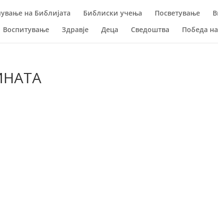
ување на Библијата
Библиски учења
Посветување
В
Воспитување
Здравје
Деца
Сведоштва
Победа н
ИНАТА