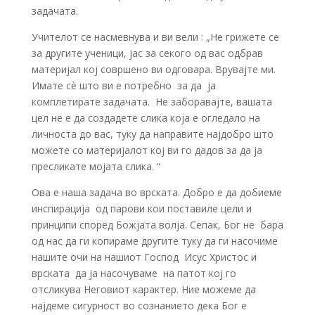
задачата.
Учителот се насмевнува и ви вели : „Не грижете се
за другите ученици, јас за секого од вас одбрав
материјал кој совршено ви одговара. Врувајте ми.
Имате сè што ви е потребно за да ја
комплетирате задачата. Не заборавајте, вашата
цел не е да создадете слика која е огледало на
личноста до вас, туку да направите најдобро што
можете со материјалот кој ви го дадов за да ја
пресликате мојата слика. “
Ова е наша задача во врската. Добро е да добиеме
инспирација од парови кои поставиле цели и
принципи според Божјата волја. Сепак, Бог не бара
од нас да ги копираме другите туку да ги насочиме
нашите очи на нашиот Господ Исус Христос и
врската да ја насочуваме на патот кој го
отсликува Неговиот карактер. Ние можеме да
најдеме сигурност во сознанието дека Бог е