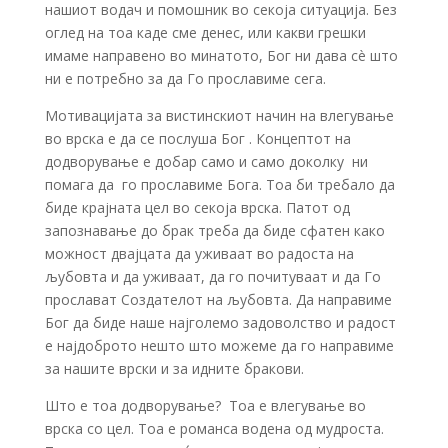
нашиот водач и помошник во секоја ситуација. Без
оглед на тоа каде сме денес, или какви грешки
имаме направено во минатото, Бог ни дава сè што
ни е потребно за да Го прославиме сега.
Мотивацијата за вистинскиот начин на влегување
во врска е да се послуша Бог . Концептот на
додворување е добар само и само доколку ни
помага да го прославиме Бога. Тоа би требало да
биде крајната цел во секоја врска. Патот од
запознавање до брак треба да биде сфатен како
можност двајцата да уживаат во радоста на
љубовта и да уживаат, да го почитуваат и да Го
прослават Создателот на љубовта. Да направиме
Бог да биде наше најголемо задоволство и радост
е најдоброто нешто што можеме да го направиме
за нашите врски и за идните бракови.
Што е тоа додворување? Тоа е влегување во
врска со цел. Тоа е романса водена од мудроста.