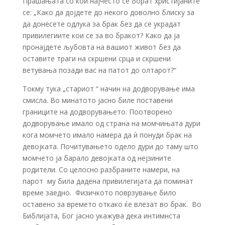
Прашањата со кои најчесто се борат христијаните
се: „Како да дојдете до некого доволно блиску за
да донесете одлука за брак без да се украдат
привилегиите кои се за во бракот? Како да ја
пронајдете љубовта на вашиот живот без да
оставите траги на скршени срца и скршени
ветувања позади вас на патот до олтарот?“
Токму тука „стариот “ начин на додворување има
смисла. Во минатото јасно биле поставени
границите на додворувањето. Поотворено
додворување имало од страна на момчињата дури
кога момчето имало намера да ѝ понуди брак на
девојката. Почитувањето одело дури до таму што
момчето ја барало девојката од нејзините
родители. Со целосно разбраните намери, на
парот му била дадена привилегијата да поминат
време заедно. Физичкото поврзување било
оставено за времето откако ќе влезат во брак. Во
Библијата, Бог јасно укажува дека интимнста