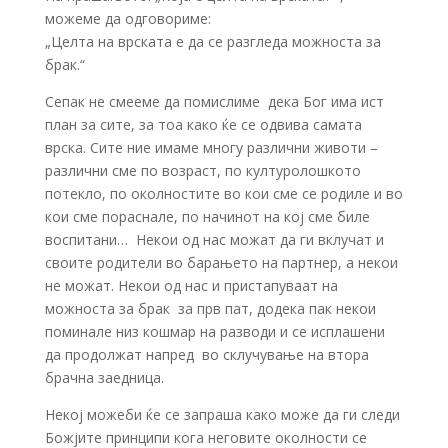
можеме да одговориме:
„Целта на врската е да се разгледа можноста за
брак.“
Сепак не смееме да помислиме дека Бог има ист
план за сите, за тоа како ќе се одвива самата
врска. Сите ние имаме многу различни животи –
различни сме по возраст, по културолошкото
потекло, по околностите во кои сме се родиле и во
кои сме пораснале, по начинот на кој сме биле
воспитани… Некои од нас можат да ги вклучат и
своите родители во барањето на партнер, а некои
не можат. Некои од нас и пристапуваат на
можноста за брак за прв пат, додека пак некои
поминале низ кошмар на разводи и се исплашени
да продолжат напред во склучување на втора
брачна заедница.
Некој можеби ќе се запраша како може да ги следи
Божјите принципи кога неговите околности се