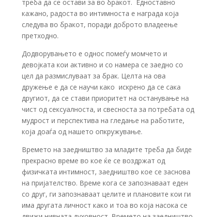
треба да се остави за во бракот. Едноставно
кажано, радоста во интимноста е награда која
следува во бракот, поради доброто владеење
претходно.
Додворувањето е однос помеѓу момчето и
девојката кои активно и со намера се заедно со
цел да размислуваат за брак. Целта на ова
дружење е да се научи како искрено да се сака
другиот, да се стави приоритет на останување на
чист од сексуалноста, и свесноста за потребата од
мудрост и перспектива на гледање на работите,
која доаѓа од нашето опкружување.
Времето на заедништво за младите треба да биде
прекрасно време во кое ќе се воздржат од
физичката интимност, заедништво кое се заснова
на пријателство. Време кога се запознаваат еден
со друг, ги запознаваат целите и плановите кои ги
има другата личност како и тоа во која насока се
движи нивната духовност. Времето на заедништво