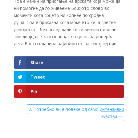
Тоа е начин на приоѓање на врската која може да
ни помогне да го живееме Божјото слово во
моменти кога срцето ни копнее по сродна
душа. Тоа е приказна кога момчето ќе ја сретне
девојката – без оглед дали ќе се венчаат или не –
тие двајца се запознаваат со целосна доверба
дека Бог го планира најдоброто за секој од нив.
Share
Tweet
Pin
2. Потребно ви е повеќе од само интензивни
чувства ⇨