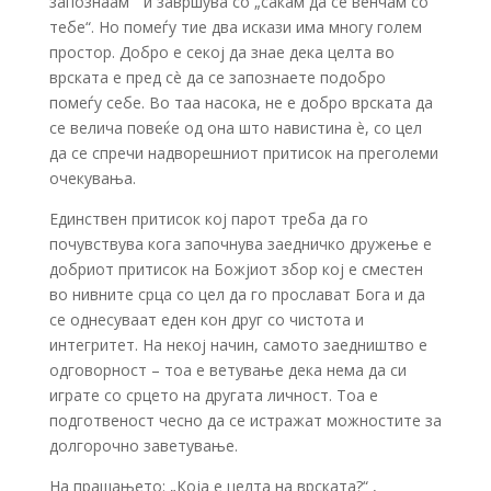
запознаам “ и завршува со „сакам да се венчам со
тебе“. Но помеѓу тие два искази има многу голем
простор. Добро е секој да знае дека целта во
врската е пред сè да се запознаете подобро
помеѓу себе. Во таа насока, не е добро врската да
се велича повеќе од она што навистина è, со цел
да се спречи надворешниот притисок на преголеми
очекувања.
Единствен притисок кој парот треба да го
почувствува кога започнува заедничко дружење е
добриот притисок на Божјиот збор кој е сместен
во нивните срца со цел да го прослават Бога и да
се однесуваат еден кон друг со чистота и
интегритет. На некој начин, самото заедништво е
одговорност – тоа е ветување дека нема да си
играте со срцето на другата личност. Тоа е
подготвеност чесно да се истражат можностите за
долгорочно заветување.
На прашањето: „Која е целта на врската?“ ,