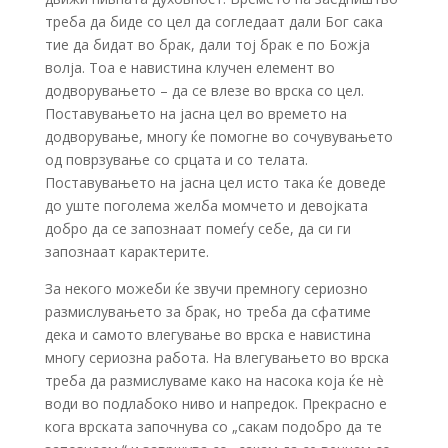
треба да биде со цел да согледаат дали Бог сака
тие да бидат во брак, дали тој брак е по Божја
волја. Тоа е навистина клучен елемент во
додворувањето – да се влезе во врска со цел.
Поставувањето на јасна цел во времето на
додворување, многу ќе помогне во сочувувањето
од поврзување со срцата и со телата.
Поставувањето на јасна цел исто така ќе доведе
до уште поголема желба момчето и девојката
добро да се запознаат помеѓу себе, да си ги
запознаат карактерите.
За некого можеби ќе звучи премногу сериозно
размислувањето за брак, но треба да сфатиме
дека и самото влегување во врска е навистина
многу сериозна работа. На влегувањето во врска
треба да размислуваме како на насока која ќе нè
води во подлабоко ниво и напредок. Прекрасно е
кога врската започнува со „сакам подобро да те