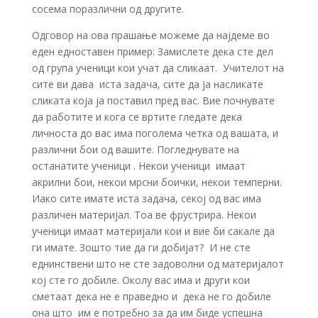
сосема поразлични од другите.
Одговор на ова прашање можеме да најдеме во
еден едноставен пример: Замислете дека сте дел
од група ученици кои учат да сликаат. Учителот на
сите ви дава иста задача, сите да ја насликате
сликата која ја поставил пред вас. Вие почнувате
да работите и кога се вртите гледате дека
личноста до вас има поголема четка од вашата, и
различни бои од вашите. Погледнувате на
останатите ученици . Некои ученици имаат
акрилни бои, некои мрсни боички, некои темперни.
Иако сите имате иста задача, секој од вас има
различен материјал. Тоа ве фрустрира. Некои
ученици имаат материјали кои и вие би сакале да
ги имате. Зошто тие да ги добијат? И не сте
еднинствени што не сте задоволни од материјалот
кој сте го добиле. Околу вас има и други кои
сметаат дека не е праведно и дека не го добиле
она што им е потребно за да им биде успешна