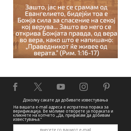





Доколку сакате да добивате известувања
На вашата e-mail адреса е испратена порака за
верификација. Ве молиме отворете ја пораката и
кликнете на копчето „Да, прифаќам да добивам
известувања.“