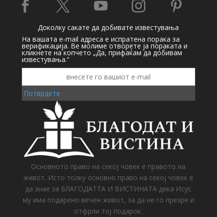





Доколку сакате да добивате известувања
На вашата e-mail адреса е испратена порака за
верификација. Ве молиме отворете ја пораката и
кликнете на копчето „Да, прифаќам да добивам
известувања.“
Потврдете
Основното право на секој човек е правото на
живот. Исто толку основно право на секој човек е
да знае за БЛАГОДАТТА И ВИСТИНАТА дека Исус
му има подарено вечен живот, за да не го презре и
отфрли тој подарок.