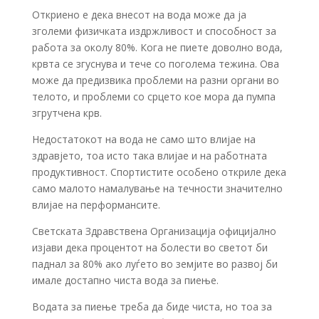
Откриено е дека внесот на вода може да ја
зголеми физичката издржливост и способност за
работа за околу 80%. Кога не пиете доволно вода,
крвта се згуснува и тече со поголема тежина. Ова
може да предизвика проблеми на разни органи во
телото, и проблеми со срцето кое мора да пумпа
згрутчена крв.
Недостатокот на вода не само што влијае на
здравјето, тоа исто така влијае и на работната
продуктивност. Спортистите особено откриле дека
само малото намалување на течности значително
влијае на перформансите.
Светската Здравствена Организација официјално
изјави дека процентот на болести во светот би
паднал за 80% ако луѓето во земјите во развој би
имале достапно чиста вода за пиење.
Водата за пиење треба да биде чиста, но тоа за