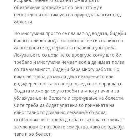
исхрана. Пиењето вода ни помага да го
обезбедиме организмот со она што му е
неопходно и поттикнува на природна заштита од
болести.
Но многумина просто се плашат од водата, бидејќи
нивното лично искуство никогаш не ги соочило со
благословите од нејзината правилна употреба.
Лекувањето со вода не се вреднува колку што би
требало и многумина немаат волја да имаат полза
со таа умешност, бидејќи бара многу работа. Но
никој не треба да мисли дека незнаењето или
индиферентноста во овој поглед ќе го оправдаат.
Водата може да се употреби на многу начини за
ублажување на болката и спречување на болести.
Сите треба да бидат упатени во примената на
едноставното домашно лекување со вода;
особено жените треба да знаат како да се грижат
за членовите на своите семејства, како во здравје,
така и во болест.