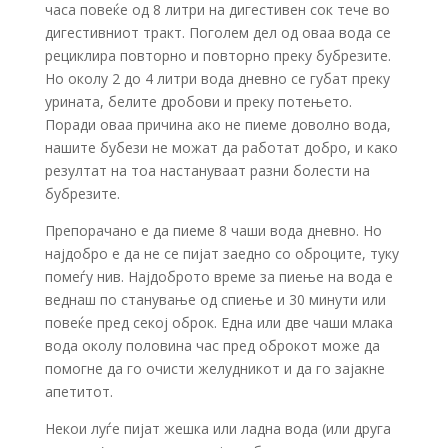
часа повеќе од 8 литри на дигестивен сок тече во
дигестивниот тракт. Поголем дел од оваа вода се
рециклира повторно и повторно преку бубрезите.
Но околу 2 до 4 литри вода дневно се губат преку
урината, белите дробови и преку потењето.
Поради оваа причина ако не пиеме доволно вода,
нашите бубези не можат да работат добро, и како
резултат на тоа настануваат разни болести на
бубрезите.
Препорачано е да пиеме 8 чаши вода дневно. Но
најдобро е да не се пијат заедно со оброците, туку
помеѓу нив. Најдоброто време за пиење на вода е
веднаш по станување од спиење и 30 минути или
повеќе пред секој оброк. Една или две чаши млака
вода околу половина час пред оброкот може да
помогне да го очисти желудникот и да го зајакне
апетитот.
Некои луѓе пијат жешка или ладна вода (или друга