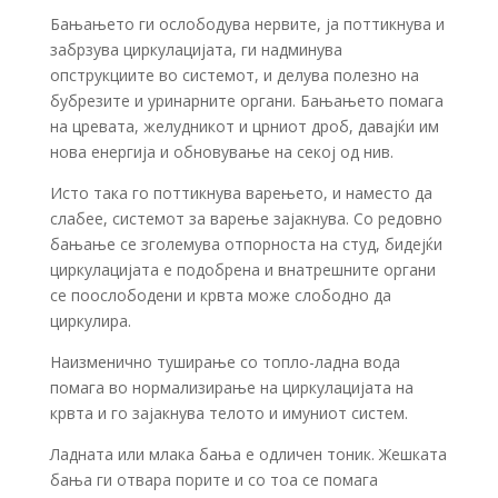
Бањањето ги ослободува нервите, ја поттикнува и
забрзува циркулацијата, ги надминува
опструкциите во системот, и делува полезно на
бубрезите и уринарните органи. Бањањето помага
на цревата, желудникот и црниот дроб, давајќи им
нова енергија и обновување на секој од нив.
Исто така го поттикнува варењето, и наместо да
слабее, системот за варење зајакнува. Со редовно
бањање се зголемува отпорноста на студ, бидејќи
циркулацијата е подобрена и внатрешните органи
се поослободени и крвта може слободно да
циркулира.
Наизменично туширање со топло-ладна вода
помага во нормализирање на циркулацијата на
крвта и го зајакнува телото и имуниот систем.
Ладната или млака бања е одличен тоник. Жешката
бања ги отвара порите и со тоа се помага