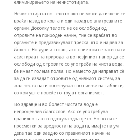
елиминирањето на нечистотијата.
Нечистотијата во телото ако не може да излезе се
враќа назад во крвта и оди назад во внатрешните
органи. Доколку телото не се ослободи од
отровите на природен начин, тие се враќаат во
органите и предизвикуваат треска што е најава за
болест. Но дури и тогаш, ако оние кои се засегнати
асистираат на природата во незјиниот напор да се
ослободи од отровите со употреба на чиста вода,
ќе имаат голема полза. Но наместо да направат сѐ
за да ги извадат отровите од нивниот систем, за
жал често пати посегнуваат по пиење на таблети,
со кои уште повеќе го трујат организмот.
Во здравје и во болест чистата вода е
непроценлив благослов. Ако се употребува
правилно таа го одржува здравјето. Но во сите
пресметки за вредноста на водата, имајте на ум
дека таа оди заедно со правилниот начин на