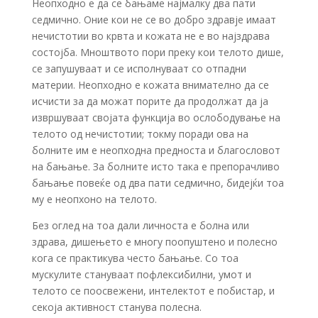
Неопходно е да се бањаме најмалку два пати
седмично. Оние кои не се во добро здравје имаат
нечистотии во крвта и кожата не е во најздрава
состојба. Мноштвото пори преку кои телото дише,
се запушуваат и се исполнуваат со отпадни
материи. Неопходно е кожата внимателно да се
исчисти за да можат порите да продолжат да ја
извршуваат својата функција во ослободување на
телото од нечистотии; токму поради ова на
болните им е неопходна предноста и благословот
на бањање. За болните исто така е препорачливо
бањање повеќе од два пати седмично, бидејќи тоа
му е неопхоно на телото.
Без оглед на тоа дали личноста е болна или
здрава, дишењето е многу поопуштено и полесно
кога се практикува често бањање. Со тоа
мускулите стануваат пофлексибилни, умот и
телото се поосвежени, интелектот е побистар, и
секоја активност станува полесна.