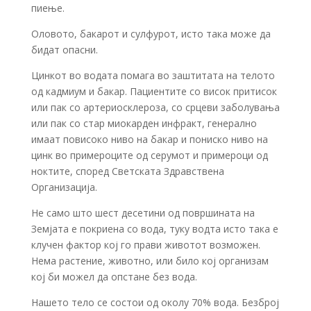
пиење.
Оловото, бакарот и сулфурот, исто така може да
бидат опасни.
Цинкот во водата помага во заштитата на телото
од кадмиум и бакар. Пациентите со висок притисок
или пак со артериосклероза, со срцеви заболувања
или пак со стар миокарден инфракт, генерално
имаат повисоко ниво на бакар и пониско ниво на
цинк во примероците од серумот и примероци од
ноктите, според Светската Здравствена
Организација.
Не само што шест десетини од површината на
Земјата е покриена со вода, туку водта исто така е
клучен фактор кој го прави животот возможен.
Нема растение, животно, или било кој организам
кој би можел да опстане без вода.
Нашето тело се состои од околу 70% вода. Безброј