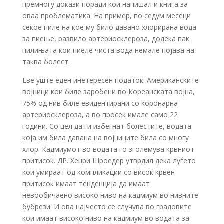
премногу докази поради кои напишал и книга за
оваа проблематика. На пример, по седум месеци
секое пиле на кое му било давано хлорирана вода
за пиење, развило артериосклероза, додека пак
пилињата кои пиеле чиста вода немале појава на
таква болест.
Еве уште еден инетересен податок: Американските
војници кои биле заробени во Кореанската војна,
75% од нив биле евидентирани со коронарна
артериосклероза, а во просек имале само 22
години. Со цел да ги избегнат болестите, водата
која им била давана на војниците била со многу
хлор. Кадмиумот во водата го зголемува крвниот
притисок. ДР. Хенри Шроедер утврдил дека луѓето
кои умираат од компликации со висок крвен
притисок имаат тенденција да имаат
невообичаено високо ниво на кадмиум во нивните
бубрези. И ова најчесто се случува во градовите
кои имаат високо ниво на кадмиум во водата за