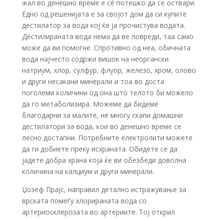
жал во денешно време е сѐ потешко да се оствари.
Едно од решенијата е за својот дом да си купите
дестилатор за вода кој ќе ја прочистува водата.
Дестилираната вода нема да ве повреди, таа само
може да ви помогне. Спротивно од неа, обичната
вода најчесто содржи вишок на неоргански
натриум, хлор, сулфур, флуор, железо, хром, олово
и други несакани минерали и тоа во доста
поголеми количини од она што телото би можело
да го метаболизира. Можеме да бидеме
благодарни за малите, не многу скапи домашни
дестилатори за вода, кои во денешно време се
лесно достапни. Потребните електролити можете
да ги добиете преку исхраната. Обидете се да
јадете добра храна која ќе ви обезбеди доволна
количина на калциум и други минерали.
Џозеф Прајс, направил детално истражување за
врската помеѓу хлорираната вода со
артериосклерозата во артериите. Тој открил