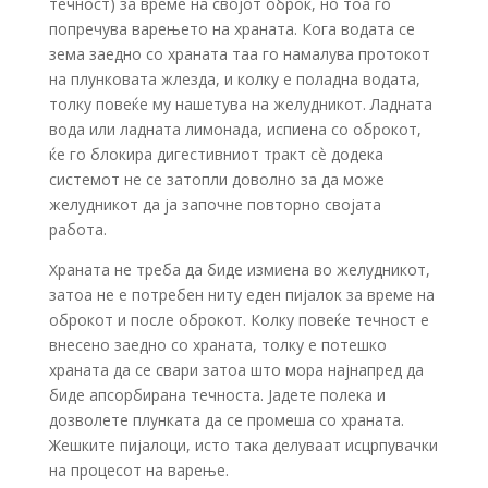
течност) за време на својот оброк, но тоа го
попречува варењето на храната. Кога водата се
зема заедно со храната таа го намалува протокот
на плунковата жлезда, и колку е поладна водата,
толку повеќе му нашетува на желудникот. Ладната
вода или ладната лимонада, испиена со оброкот,
ќе го блокира дигестивниот тракт сѐ додека
системот не се затопли доволно за да може
желудникот да ја започне повторно својата
работа.
Храната не треба да биде измиена во желудникот,
затоа не е потребен ниту еден пијалок за време на
оброкот и после оброкот. Колку повеќе течност е
внесено заедно со храната, толку е потешко
храната да се свари затоа што мора најнапред да
биде апсорбирана течноста. Јадете полека и
дозволете плунката да се промеша со храната.
Жешките пијалоци, исто така делуваат исцрпувачки
на процесот на варење.