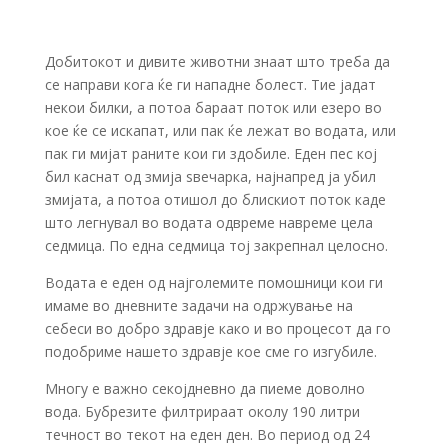
Добитокот и дивите животни знаат што треба да
се направи кога ќе ги нападне болест. Тие јадат
некои билки, а потоа бараат поток или езеро во
кое ќе се искапат, или пак ќе лежат во водата, или
пак ги мијат раните кои ги здобиле. Еден пес кој
бил каснат од змија ѕвечарка, најнапред ја убил
змијата, а потоа отишол до блискиот поток каде
што легнувал во водата одвреме навреме цела
седмица. По една седмица тој закрепнал целосно.
Водата е еден од најголемите помошници кои ги
имаме во дневните задачи на одржување на
себеси во добро здравје како и во процесот да го
подобриме нашето здравје кое сме го изгубиле.
Многу е важно секојдневно да пиеме доволно
вода. Бубрезите филтрираат околу 190 литри
течност во текот на еден ден. Во период од 24