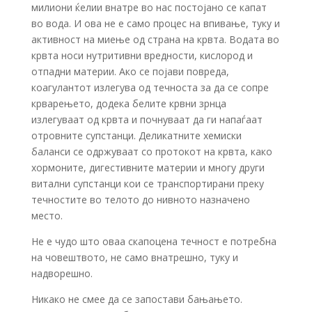
милиони ќелии внатре во нас постојано се капат
во вода. И ова не е само процес на впивање, туку и
активност на миење од страна на крвта. Водата во
крвта носи нутритивни вредности, кислород и
отпадни материи. Ако се појави повреда,
коагулантот излегува од течноста за да се сопре
крварењето, додека белите крвни зрнца
излегуваат од крвта и почнуваат да ги напаѓаат
отровните супстанци. Деликатните хемиски
баланси се одржуваат со протокот на крвта, како
хормоните, дигестивните материи и многу други
витални супстанци кои се транспортирани преку
течностите во телото до нивното назначено
место.
Не е чудо што оваа скапоцена течност е потребна
на човештвото, не само внатрешно, туку и
надворешно.
Никако не смее да се запостави бањањето.