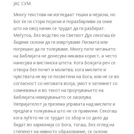
ЈАС СУМ.
Многу текстови ни изгледаат тешки и нејасни, но
Бог ќе ги стори појасни и поразбирливи за оние
што на овој начин се трудат да ги разберат.
Меѓутоа, без водство на Светиот Дух секогаш ќе
бидеме склони да ги извртуваме Писмата или
погрешно да ги толкуваме. Многу пати читањето
на Библијата не донесува никаква корист, а често
нанесува и вистинска штета. Кога Божјата реч се
отвора без почит и молитва, кога мислите и
чувствата не му се посветени на Бога, или не се во
согласност со неговата волја, умот е затемнет со
сомневање и во текот на проучувањето на
Библијата неверувањето се засилува.
Непријателот ја презема управата над мислите и
предлага толкувања што не се правилни. Секогаш
кога луѓето не се трудат со збор и со дело да
бидат во хармонија со Бога, тогаш, без оглед на
степенот на нивното образование, се склони