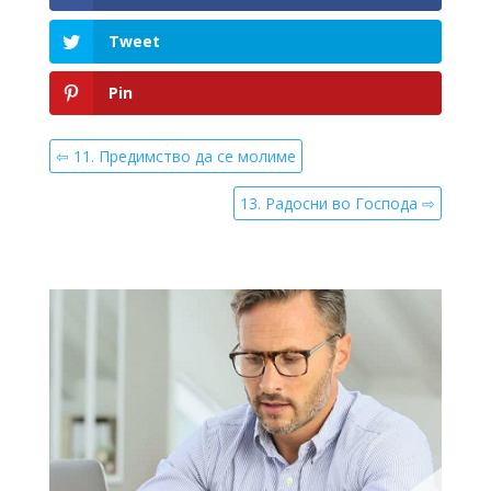
Tweet
Pin
⇦ 11. Предимство да се молиме
13. Радосни во Господа ⇨