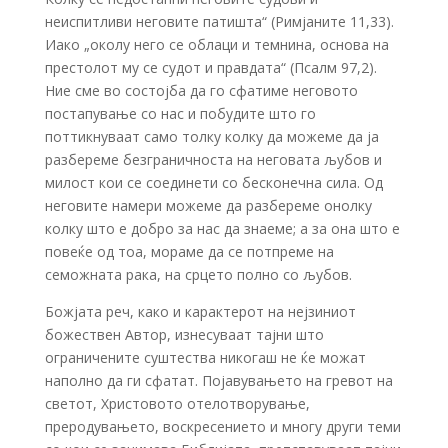
неиспитливи неговите патишта“ (Римјаните 11,33).
Иако „околу него се облаци и темнина, основа на
престолот му се судот и правдата“ (Псалм 97,2).
Ние сме во состојба да го сфатиме неговото
постапување со нас и побудите што го
поттикнуваат само толку колку да можеме да ја
разбереме безграничноста на неговата љубов и
милост кои се соединети со бесконечна сила. Од
неговите намери можеме да разбереме онолку
колку што е добро за нас да знаеме; а за она што е
повеќе од тоа, мораме да се потпреме на
семожната рака, на срцето полно со љубов.
Божјата реч, како и карактерот на нејзиниот
божествен Автор, изнесуваат тајни што
ограничените суштества никогаш не ќе можат
наполно да ги сфатат. Појавувањето на гревот на
светот, Христовото отелотворување,
преродувањето, воскресението и многу други теми