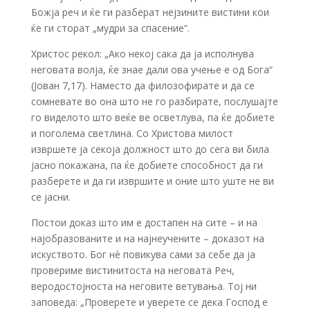
Божја реч и ќе ги разберат нејзините вистини кои
ќе ги сторат „мудри за спасение“.
Христос рекол: „Ако некој сака да ја исполнува
неговата волја, ќе знае дали ова учење е од Бога“
(Јован 7,17). Наместо да филозофирате и да се
сомневате во она што не го разбирате, послушајте
го виделото што веќе ве осветлува, па ќе добиете
и поголема светлина. Со Христова милост
извршете ја секоја должност што до сега ви била
јасно покажана, па ќе добиете способност да ги
разберете и да ги извршите и оние што уште не ви
се јасни.
Постои доказ што им е достапен на сите – и на
најобразованите и на најнеучените – доказот на
искуството. Бог нè повикува сами за себе да ја
провериме вистинитоста на неговата Реч,
веродостојноста на неговите ветувања. Тој ни
заповеда: „Проверете и уверете се дека Господ е