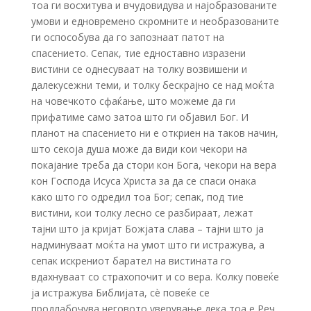
тоа ги восхитува и вчудовидува и најобразованите
умови и едновремено скромните и необразованите
ги оспособува да го запознаат патот на
спасението. Сепак, тие едноставно изразени
вистини се однесуваат на толку возвишени и
далекусежни теми, и толку бескрајно се над моќта
на човечкото сфаќање, што можеме да ги
прифатиме само затоа што ги објавил Бог. И
планот на спасението ни е откриен на таков начин,
што секоја душа може да види кои чекори на
покајание треба да стори кон Бога, чекори на вера
кон Господа Исуса Христа за да се спаси онака
како што го одредил тоа Бог; сепак, под тие
вистини, кои толку лесно се разбираат, лежат
тајни што ја кријат Божјата слава – тајни што ја
надминуваат моќта на умот што ги истражува, а
сепак искрениот барател на вистината го
вдахнуваат со страхопочит и со вера. Колку повеќе
ја истражува Библијата, сè повеќе се
продлабочува неговото уверување дека тоа е Реч