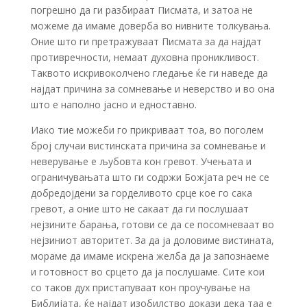
погрешно да ги разбираат Писмата, и затоа не
можеме да имаме доверба во нивните толкувања.
Оние што ги претражуваат Писмата за да најдат
противречности, немаат духовна проникливост.
Таквото искривоколчено гледање ќе ги наведе да
најдат причина за сомневање и неверство и во она
што е наполно јасно и едноставно.
Иако тие можеби го прикриваат тоа, во поголем
број случаи вистинската причина за сомневање и
неверување е љубовта кон гревот. Учењата и
ограничувањата што ги содржи Божјата реч не се
добредојдени за горделивото срце кое го сака
гревот, а оние што не сакаат да ги послушаат
нејзините барања, готови се да се посомневаат во
нејзиниот авторитет. За да ја доловиме вистината,
мораме да имаме искрена желба да ја запознаеме
и готовност во срцето да ја послушаме. Сите кои
со таков дух пристапуваат кон проучување на
Библијата, ќе најдат изобилство докази дека таа е