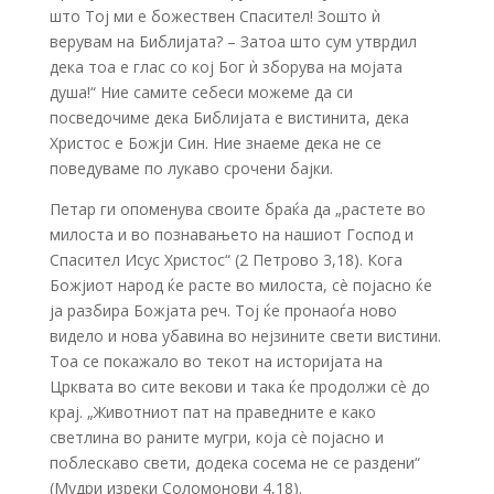
што Тој ми е божествен Спасител! Зошто ѝ
верувам на Библијата? – Затоа што сум утврдил
дека тоа е глас со кој Бог ѝ зборува на мојата
душа!“ Ние самите себеси можеме да си
посведочиме дека Библијата е вистинита, дека
Христос е Божји Син. Ние знаеме дека не се
поведуваме по лукаво срочени бајки.
Петар ги опоменува своите браќа да „растете во
милоста и во познавањето на нашиот Господ и
Спасител Исус Христос“ (2 Петрово 3,18). Кога
Божјиот народ ќе расте во милоста, сè појасно ќе
ја разбира Божјата реч. Тој ќе пронаоѓа ново
видело и нова убавина во нејзините свети вистини.
Тоа се покажало во текот на историјата на
Црквата во сите векови и така ќе продолжи сè до
крај. „Животниот пат на праведните е како
светлина во раните мугри, која сè појасно и
поблескаво свети, додека сосема не се раздени“
(Мудри изреки Соломонови 4,18).