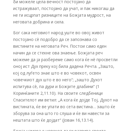
би можеле цела вечност постојано да
истражуваат, постојано да учат, и пак никогаш да
не ги исцрпат ризниците на Божјата мудрост, на
неговата добрина и сила.
Бог сака неговиот народ уште во овој живот
постојано сè подобро да се запознава со
вистините на неговата Реч. Постои само еден
начин да се стекне ова знаење. Божјата реч
можеме да ја разбереме само кога ќе нè просветли
оној ист Дух преку кој била дадена Речта. „Зашто,
кој од луѓето знае што е во човекот, освен
човечкиот дух што е во него“; „зашто Духот
испитува сè, па дури и Божјите длабини“ (1
Коринќаните 2,11.10). На своите следбеници
Спасителот им ветил: „А кога ќе дојде Тој, Духот на
вистината, ќе ве упати во сета вистина… зашто ќе
зборува за она што го слуша и ќе ви навести за
нештата што ќе дојдат“ (Јован 16,13.14).
Божја намера е човекот да ги развива своите