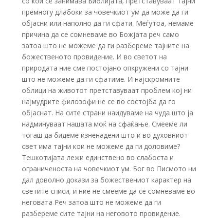
со кои се занимава Библијата, претставуваат тајни
премногу длабоки за човечкиот ум да може да ги
објасни или наполно да ги сфати. Меѓутоа, немаме
причина да се сомневаме во Божјата реч само
затоа што не можеме да ги разбереме тајните на
божественото провидение. И во светот на
природата ние сме постојано опкружени со тајни
што не можеме да ги сфатиме. И најскромните
облици на животот претставуваат проблем кој ни
најмудрите филозофи не се во состојба да го
објаснат. На сите страни наидуваме на чуда што ја
надминуваат нашата моќ на сфаќање. Смееме ли
тогаш да бидеме изненадени што и во духовниот
свет има тајни кои не можеме да ги доловиме?
Тешкотијата лежи единствено во слабоста и
ограниченоста на човечкиот ум. Бог во Писмото ни
дал доволно докази за божествениот карактер на
светите списи, и ние не смееме да се сомневаме во
неговата Реч затоа што не можеме да ги
разбереме сите тајни на неговото провидение.