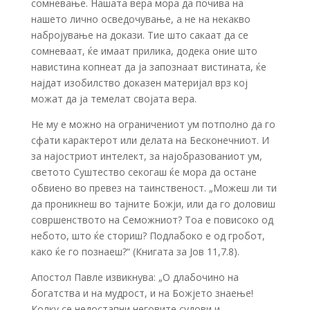
сомневање. Нашата вера мора да почива на
нашето лично осведочување, а не на некакво
набројување на докази. Тие што сакаат да се
сомневаат, ќе имаат прилика, додека оние што
навистина копнеат да ја запознаат вистината, ќе
најдат изобилство доказен материјал врз кој
можат да ја темелат својата вера.
Не му е можно на ограничениот ум потполно да го
сфати карактерот или делата на Бесконечниот. И
за најостриот интелект, за најобразованиот ум,
светото Суштество секогаш ќе мора да остане
обвиено во превез на таинственост. „Можеш ли ти
да проникнеш во тајните Божји, или да го доловиш
совршенството на Семожниот? Тоа е повисоко од
небото, што ќе сториш? Подлабоко е од гробот,
како ќе го познаеш?“ (Книгата за Јов 11,7.8).
Апостол Павле извикнува: „О длабочино на
богатства и на мудрост, и на Божјето знаење!
Колку се недостапни неговите судови и