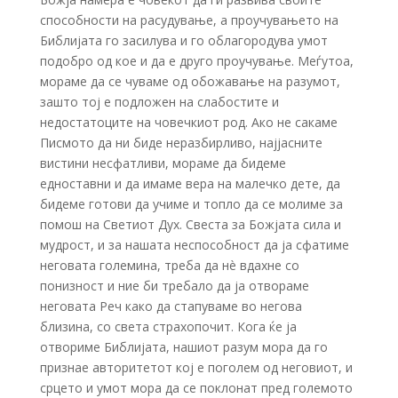
способности на расудување, а проучувањето на
Библијата го засилува и го облагородува умот
подобро од кое и да е друго проучување. Меѓутоа,
мораме да се чуваме од обожавање на разумот,
зашто тој е подложен на слабостите и
недостатоците на човечкиот род. Ако не сакаме
Писмото да ни биде неразбирливо, најјасните
вистини несфатливи, мораме да бидеме
едноставни и да имаме вера на малечко дете, да
бидеме готови да учиме и топло да се молиме за
помош на Светиот Дух. Свеста за Божјата сила и
мудрост, и за нашата неспособност да ја сфатиме
неговата големина, треба да нè вдахне со
понизност и ние би требало да ја отвораме
неговата Реч како да стапуваме во негова
близина, со света страхопочит. Кога ќе ја
отвориме Библијата, нашиот разум мора да го
признае авторитетот кој е поголем од неговиот, и
срцето и умот мора да се поклонат пред големото