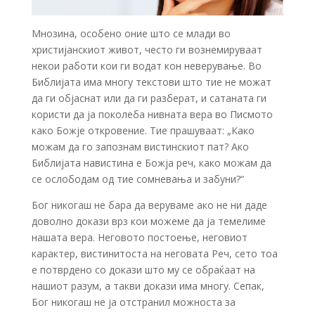
Мнозина, особено оние што се млади во
христијанскиот живот, често ги вознемируваат
некои работи кои ги водат кон неверување. Во
Библијата има многу текстови што тие не можат
да ги објаснат или да ги разберат, и сатаната ги
користи да ја поколеба нивната вера во Писмото
како Божје откровение. Тие прашуваат: „Како
можам да го запознам вистинскиот пат? Ако
Библијата навистина е Божја реч, како можам да
се ослободам од тие сомневања и забуни?“
Бог никогаш не бара да веруваме ако не ни даде
доволно докази врз кои можеме да ја темелиме
нашата вера. Неговото постоење, неговиот
карактер, вистинитоста на неговата Реч, сето тоа
е потврдено со докази што му се обраќаат на
нашиот разум, а такви докази има многу. Сепак,
Бог никогаш не ја отстранил можноста за