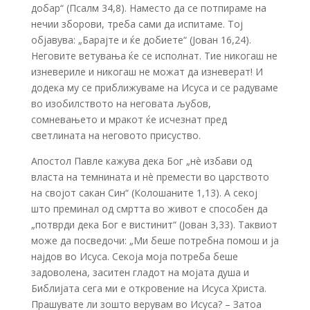
добар“ (Псалм 34,8). Наместо да се потпираме на
нечии зборови, треба сами да испитаме. Тој
објавува: „Барајте и ќе добиете“ (Јован 16,24).
Неговите ветувања ќе се исполнат. Тие никогаш не
изневериле и никогаш не можат да изневерат! И
додека му се приближуваме на Исуса и се радуваме
во изобилството на неговата љубов,
сомневањето и мракот ќе исчезнат пред
светлината на неговото присуство.
Апостол Павле кажува дека Бог „нè избави од
власта на темнината и нè премести во царството
на својот сакан Син“ (Колошаните 1,13). А секој
што преминал од смртта во живот е способен да
„потврди дека Бог е вистинит“ (Јован 3,33). Таквиот
може да посведочи: „Ми беше потребна помош и ја
најдов во Исуса. Секоја моја потреба беше
задоволена, заситен гладот на мојата душа и
Библијата сега ми е откровение на Исуса Христа.
Прашувате ли зошто верувам во Исуса? – Затоа