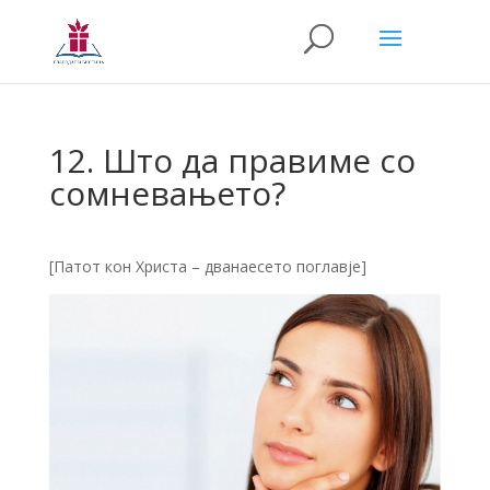
12. Што да правиме со
сомневањето?
[Патот кон Христа – дванаесето поглавје]