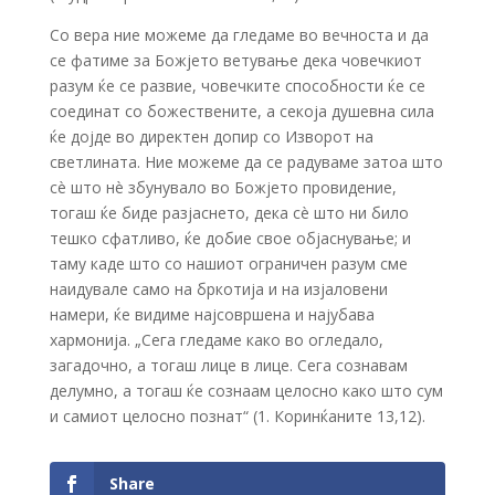
Со вера ние можеме да гледаме во вечноста и да
се фатиме за Божјето ветување дека човечкиот
разум ќе се развие, човечките способности ќе се
соединат со божествените, а секоја душевна сила
ќе дојде во директен допир со Изворот на
светлината. Ние можеме да се радуваме затоа што
сè што нè збунувало во Божјето провидение,
тогаш ќе биде разјаснето, дека сè што ни било
тешко сфатливо, ќе добие свое објаснување; и
таму каде што со нашиот ограничен разум сме
наидувале само на бркотија и на изјаловени
намери, ќе видиме најсовршена и најубава
хармонија. „Сега гледаме како во огледало,
загадочно, а тогаш лице в лице. Сега сознавам
делумно, а тогаш ќе сознаам целосно како што сум
и самиот целосно познат“ (1. Коринќаните 13,12).
Share