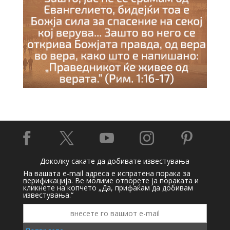





Доколку сакате да добивате известувања
На вашата e-mail адреса е испратена порака за
верификација. Ве молиме отворете ја пораката и
кликнете на копчето „Да, прифаќам да добивам
известувања.“