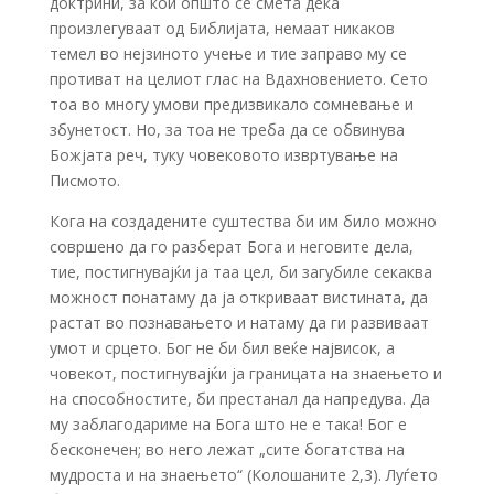
доктрини, за кои општо се смета дека
произлегуваат од Библијата, немаат никаков
темел во нејзиното учење и тие заправо му се
противат на целиот глас на Вдахновението. Сето
тоа во многу умови предизвикало сомневање и
збунетост. Но, за тоа не треба да се обвинува
Божјата реч, туку човековото извртување на
Писмото.
Кога на создадените суштества би им било можно
совршено да го разберат Бога и неговите дела,
тие, постигнувајќи ја таа цел, би загубиле секаква
можност понатаму да ја откриваат вистината, да
растат во познавањето и натаму да ги развиваат
умот и срцето. Бог не би бил веќе највисок, а
човекот, постигнувајќи ја границата на знаењето и
на способностите, би престанал да напредува. Да
му заблагодариме на Бога што не е така! Бог е
бесконечен; во него лежат „сите богатства на
мудроста и на знаењето“ (Колошаните 2,3). Луѓето