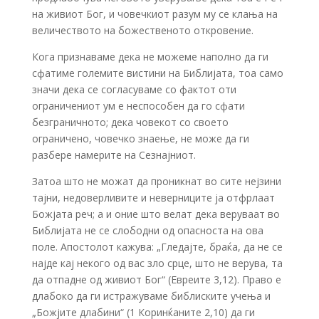
на живиот Бог, и човечкиот разум му се клања на
величеството на божественото откровение.
Кога признаваме дека не можеме наполно да ги
сфатиме големите вистини на Библијата, тоа само
значи дека се согласуваме со фактот оти
ограничениот ум е неспособен да го сфати
безграничното; дека човекот со своето
ограничено, човечко знаење, не може да ги
разбере намерите на Сезнајниот.
Затоа што не можат да проникнат во сите нејзини
тајни, недоверливите и неверниците ја отфрлаат
Божјата реч; а и оние што велат дека веруваат во
Библијата не се слободни од опасноста на ова
поле. Апостолот кажува: „Гледајте, браќа, да не се
најде кај некого од вас зло срце, што не верува, та
да отпадне од живиот Бог“ (Евреите 3,12). Право е
длабоко да ги истражуваме библиските учења и
„Божјите длабини“ (1 Коринќаните 2,10) да ги