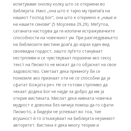
испитуваме онолку колку што се откриени во
Библијата. Иако „она што е тајно му припаѓа на
нашиот Господ Бог“, она што е откриено е „наше и
на нашите синови“ (5 Мојсеева 29,29). Меѓутоа,
сатаната настојува да ги изопачи истражувачките
способности на човечкиот ум. При разгледувањето
на библиските вистини доаѓа до израз еден вид
своевидна гордост, зашто луѓето стануваат
нестрпливи и се чувствуваат поразени ако секој
текст на Писмото не можат да го објаснат на свое
задоволство. Сметаат дека премногу би се
понизиле ако признаат оти не се способни да ја
сфатат Божјата реч. Не се готови стрпливо да
чекаат додека Бог не најде за добро да им ја
открие вистината. Мислат дека нивната човечка
мудрост е доволна без ничија помош да го сфати
Писмото, а бидејќи не успеваат во тоа, тие
всушност ѝ го откажуваат на Библијата нејзиниот
авторитет. Вистина е дека многу теории и