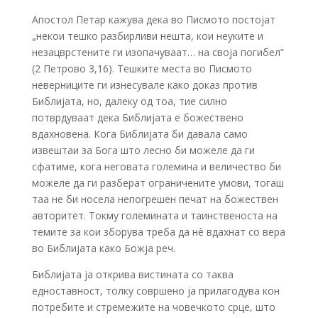
Апостол Петар кажува дека во Писмото постојат
„некои тешко разбирливи нешта, кои неуките и
незацврстените ги изопачуваат… на своја погибел“
(2 Петрово 3,16). Тешките места во Писмото
неверниците ги изнесувале како доказ против
Библијата, но, далеку од тоа, тие силно
потврдуваат дека Библијата е божествено
вдахновена. Кога Библијата би давала само
извештаи за Бога што лесно би можеле да ги
сфатиме, кога неговата големина и величество би
можеле да ги разберат ограничените умови, тогаш
таа не би носела непогрешен печат на божествен
авторитет. Токму големината и таинственоста на
темите за кои зборува треба да нè вдахнат со вера
во Библијата како Божја реч.
Библијата ја открива вистината со таква
едноставност, толку совршено ја прилагодува кон
потребите и стремежите на човечкото срце, што