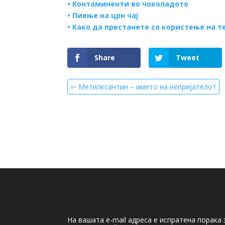
•
Контаминенти во чоколадото
•
Пиење на црн чај
•
Како да престанете со користење на т
Share
Tweet
⇦ Метилксантин – името на непријателот
На вашата e-mail адреса е испратена порака