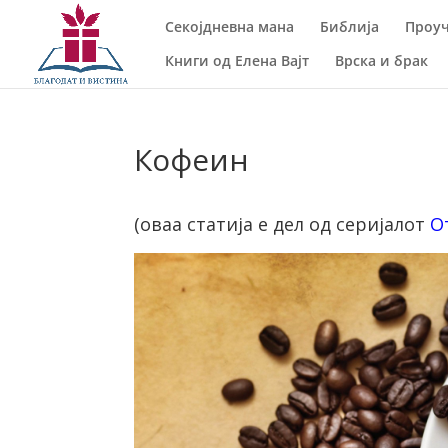
Секојдневна мана
Библија
Проуч
Книги од Елена Вајт
Врска и брак
Кофеин
(оваа статија е дел од серијалот
О