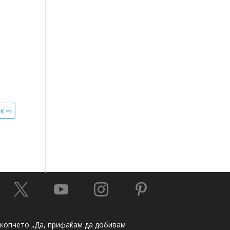
ик ⇨




а копчето „Да, прифаќам да добивам