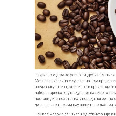
Откриено е дека кофеинот и другите метилкс
Мочната киселина е супстанца која предизвик
предизвикува гихт, кофеинот и производите
лабораториското утврдување на нивото на мо
постави дијагнозата гихт, поради погрешно 
дека кафето ги мами научниците во лаборато
Нашиот мозок е заштитен од стимулација и на