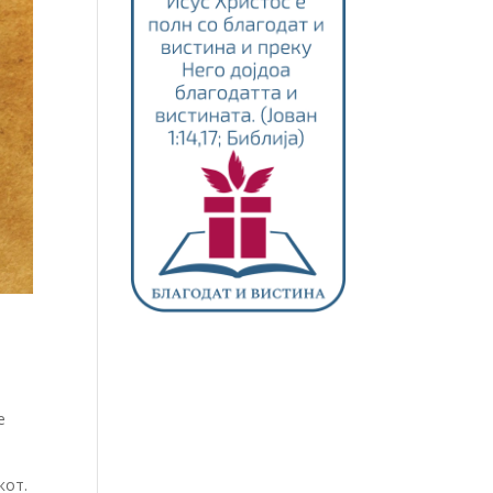
е
кот.