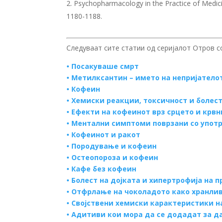
Psychopharmacology in the Practice of Medicine
1180-1188.
Следуваат сите статии од серијалот Отров с
•
Посакуваше смрт
•
Метилксантин – името на непријатело
•
Кофеин
•
Хемиски реакции, токсичност и болес
•
Ефекти на кофеинот врз срцето и крвн
•
Ментални симптоми поврзани со употр
•
Кофеинот и ракот
•
Породување и кофеин
•
Остеопороза и кофеин
•
Кафе без кофеин
•
Болест на дојката и хипертрофија на 
•
Отфрлање на чоколадото како хранли
•
Својствени хемиски карактеристики н
•
Адитиви кои мора да се додадат за да