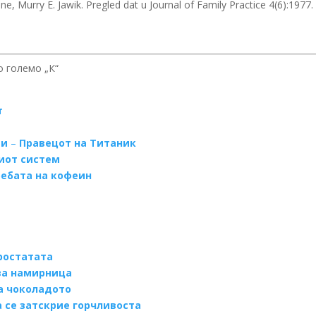
, Murry E. Jawik. Pregled dat u Journal of Family Practice 4(6):1977.
о големо „К“
т
ти
–
Правецот на Титаник
иот систем
ебата на кофеин
простатата
ва намирница
а чоколадото
 се затскрие горчливоста