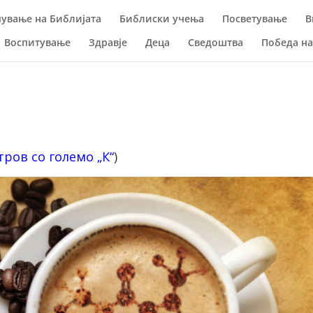
ување на Библијата
Библиски учења
Посветување
В
Воспитување
Здравје
Деца
Сведоштва
Победа н
тров со големо „К“
)