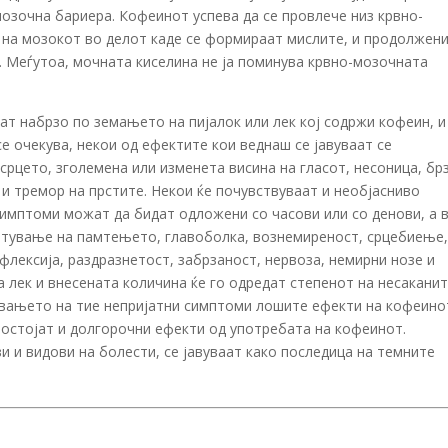
озочна бариера. Кофеинот успева да се провлече низ крвно-
а на мозокот во делот каде се формираат мислите, и продолжен
. Меѓутоа, мочната киселина не ја поминува крвно-мозочната
аат набрзо по земањето на пијалок или лек кој содржи кофеин, и
е очекува, некои од ефектите кои веднаш се јавуваат се
рцето, зголемена или изменета висина на гласот, несоница, бр
и тремор на прстите. Некои ќе почувствуваат и необјасниво
симптоми можат да бидат одложени со часови или со денови, а 
етување на памтењето, главоболка, вознемиреност, срцебиење
флексија, раздразнетост, забрзаност, нервоза, немирни нозе и
а лек и внесената количина ќе го одредат степенот на несакани
нувањето на тие непријатни симптоми лошите ефекти на кофеино
 постојат и долгорочни ефекти од употребата на кофеинот.
 и видови на болести, се јавуваат како последица на темните