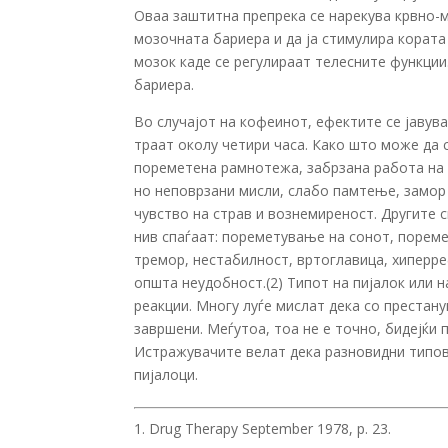
Оваа заштитна препрека се нарекува крвно-м
мозочната бариера и да ја стимулира корат
мозок каде се регулираат телесните функции
бариера.
Во случајот на кофеинот, ефектите се јавув
траат околу четири часа. Како што може да с
пореметена рамнотежа, забрзана работа на с
но неповрзани мисли, слабо памтење, замор 
чувство на страв и вознемиреност. Другите 
нив спаѓаат: пореметување на сонот, порем
тремор, нестабилност, вртоглавица, хиперре
општа неудобност.(2) Типот на пијалок или н
реакции. Многу луѓе мислат дека со преста
завршени. Меѓутоа, тоа не е точно, бидејќи
Истражувачите велат дека разновидни типови
пијалоци.
Drug Therapy September 1978, p. 23.