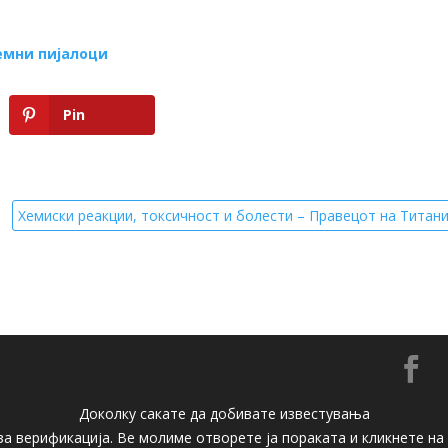
емни пијалоци
Pin
Хемиски реакции, токсичност и болести – Правецот на Титан

Доколку сакате да добивате известувања
 за верификација. Ве молиме отворете ја пораката и кликнете н