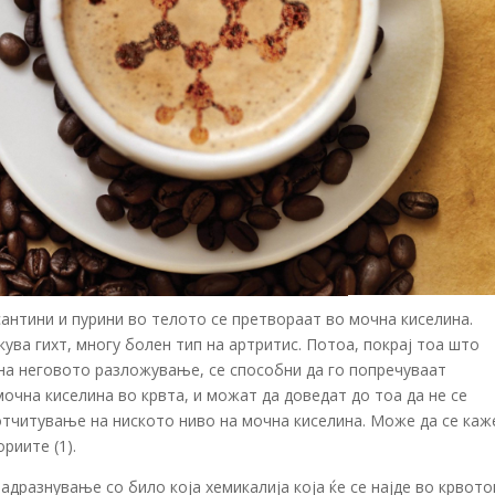
антини и пурини во телото се претвораат во мочна киселина.
ува гихт, многу болен тип на артритис. Потоа, покрај тоа што
 на неговото разложување, се способни да го попречуваат
чна киселина во крвта, и можат да доведат до тоа да не се
отчитување на ниското ниво на мочна киселина. Може да се каж
риите (1).
дразнување со било која хемикалија која ќе се најде во крвото