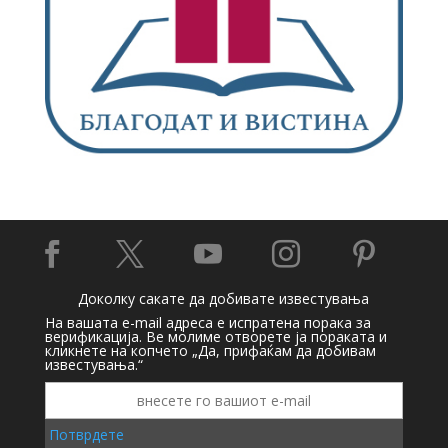





Доколку сакате да добивате известувања
На вашата e-mail адреса е испратена порака за
верификација. Ве молиме отворете ја пораката и
кликнете на копчето „Да, прифаќам да добивам
известувања.“
Потврдете