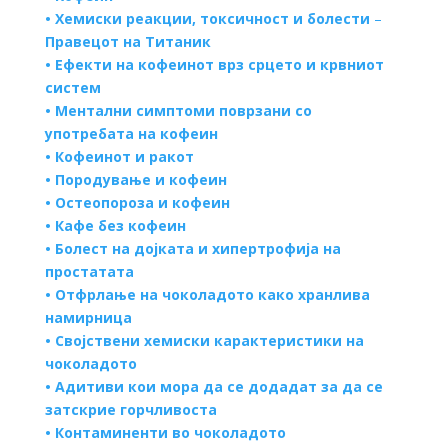
•
Хемиски реакции, токсичност и болести
–
Правецот на Титаник
•
Ефекти на кофеинот врз срцето и крвниот
систем
•
Ментални симптоми поврзани со
употребата на кофеин
•
Кофеинот и ракот
•
Породување и кофеин
•
Остеопороза и кофеин
•
Кафе без кофеин
•
Болест на дојката и хипертрофија на
простатата
•
Отфрлање на чоколадото како хранлива
намирница
•
Својствени хемиски карактеристики на
чоколадото
•
Адитиви кои мора да се додадат за да се
затскрие горчливоста
•
Контаминенти во чоколадото