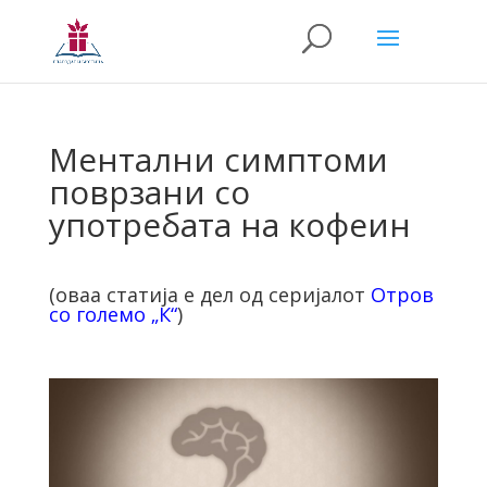
Ментални симптоми
поврзани со
употребата на кофеин
(оваа статија е дел од серијалот
Отров
со големо „К“
)