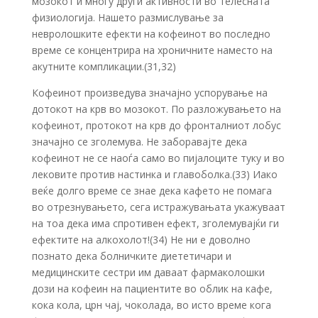
мозокот и многу други активности во телесната
физиологија. Нашето размислување за
невролошките ефекти на кофеинот во последно
време се концентрира на хроничните наместо на
акутните компликации.(31,32)
Кофеинот произведува значајно успорување на
дотокот на крв во мозокот. По разложувањето на
кофеинот, протокот на крв до фронталниот лобус
значајно се зголемува. Не заборавајте дека
кофеинот не се наоѓа само во пијалоците туку и во
лековите против настинка и главоболка.(33) Иако
веќе долго време се знае дека кафето не помага
во отрезнувањето, сега истражувањата укажуваат
на тоа дека има спротивен ефект, зголемувајќи ги
ефектите на алкохолот!(34) Не ни е доволно
познато дека болничките диететичари и
медицинските сестри им даваат фармаколошки
дози на кофеин на пациентите во облик на кафе,
кока кола, црн чај, чоколада, во исто време кога