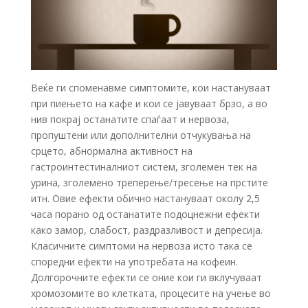
Веќе ги споменавме симптомите, кои настануваат
при пиењето на кафе и кои се јавуваат брзо, а во
нив покрај останатите спаѓаат и нервоза,
пропуштени или дополнителни отчукувања на
срцето, абнормална активност на
гастроинтестиналниот систем, зголемен тек на
урина, зголемено треперење/тресење на прстите
итн. Овие ефекти обично настануваат околу 2,5
часа порано од останатите подоцнежни ефекти
како замор, слабост, раздразливост и депресија.
Класичните симптоми на нервоза исто така се
споредни ефекти на употребата на кофеин.
Долгорочните ефекти се оние кои ги вклучуваат
хромозомите во клетката, процесите на учење во