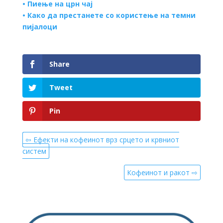
•
Пиење на црн чај
•
Како да престанете со користење на темни
пијалоци
Share
Tweet
Pin
⇦ Ефекти на кофеинот врз срцето и крвниот
систем
Кофеинот и ракот ⇨