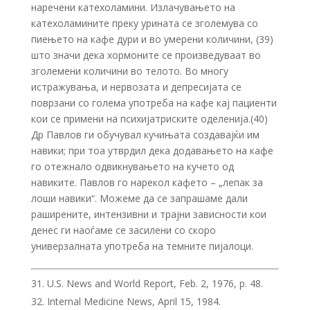
наречени катехоламини. Излачувањето на
катехоламините преку урината се зголемува со
пиењето на кафе дури и во умерени количини, (39)
што значи дека хормоните се произведуваат во
зголемени количини во телото. Во многу
истражувања, и нервозата и депресијата се
поврзани со голема употреба на кафе кај пациенти
кои се примени на психијатриските оделенија.(40)
Др Павлов ги обучувал кучињата создавајќи им
навики; при тоа утврдил дека додавањето на кафе
го отежнало одвикнувањето на кучето од
навиките. Павлов го нарекол кафето – „лепак за
лоши навики“. Можеме да се запрашаме дали
раширените, интензивни и трајни зависности кои
денес ги наоѓаме се засилени со скоро
универзалната употреба на темните пијалоци.
U.S. News and World Report, Feb. 2, 1976, p. 48.
Internal Medicine News, April 15, 1984.