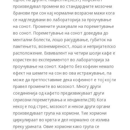
произведувал промени во стандардните мозочни
бранови при сон кај нормални возрасни мажи кога
се надгледувани во лабораторија за проучување
на сонот. Промените укажувале на пореметување
во сонот. Пореметување на сонот доведува до
ментални болести, лошо расудување, губиток на
памтењето, вознемиреност, лошо и непријателско
расположение. Еквивалент на четири шолји кафе е
користен во експериментот во лабораторија за
проучување на сонот. Кафето без кофеин немало
ефект на шемите на сон во ова истражување, па
може да претпоставиме дека кофеинот е тој кој ги
правел промените во мозокот. Многу други
соединенија од кафето предизвикуваат други
сериозни пореметувања и хендикепи.(38) Кога
некој е под стрес, мозокот и некои други органи
произведуваат група на хормони. Тие хормони
циркулираат во крвта и дел нормално се излива
преку урината. Овие хормони како група се