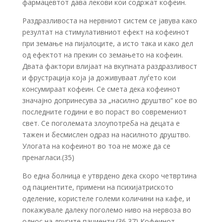
фармацевтот дава лекови кои содржат кофеин.
Раздразливоста на нервниот систем се јавува како
резултат на стимулативниот ефект на кофеинот
при земање на пијалоците, а исто така и како дел
од ефектот на прекин со земањето на кофеин.
Двата фактори влијаат на вкупната раздразливост
и фрустрација која ја доживуваат луѓето кои
консумираат кофеин. Се смета дека кофеинот
значајно допринесува за „насилно друштво“ кое во
последните години е во пораст во современиот
свет. Се поголемата злоупотреба на децата е
тажен и бесмислен одраз на насилното друштво.
Улогата на кофеинот во тоа не може да се
пренагласи.(35)
Во една болница е утврдено дека скоро четвртина
од пациентите, примени на психијатриското
оделение, користеле големи количини на кафе, и
покажувале далеку поголемо ниво на нервоза во
однос на другите пациенти.(36,37) Кофеинот