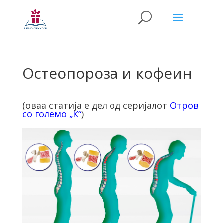
Остеопороза и кофеин
(оваа статија е дел од серијалот
Отров
со големо „К“
)