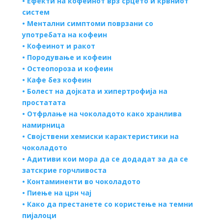
•
Ефекти на кофеинот врз срцето и крвниот
систем
•
Ментални симптоми поврзани со
употребата на кофеин
•
Кофеинот и ракот
•
Породување и кофеин
•
Остеопороза и кофеин
•
Кафе без кофеин
•
Болест на дојката и хипертрофија на
простатата
•
Отфрлање на чоколадото како хранлива
намирница
•
Својствени хемиски карактеристики на
чоколадото
•
Адитиви кои мора да се додадат за да се
затскрие горчливоста
•
Контаминенти во чоколадото
•
Пиење на црн чај
•
Како да престанете со користење на темни
пијалоци