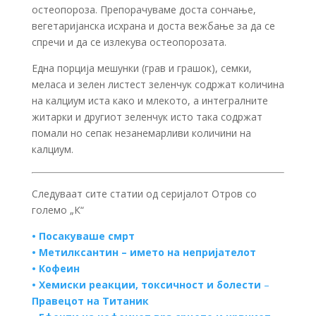
остеопороза. Препорачуваме доста сончање,
вегетаријанска исхрана и доста вежбање за да се
спречи и да се излекува остеопорозата.
Една порција мешунки (грав и грашок), семки,
меласа и зелен листест зеленчук содржат количина
на калциум иста како и млекото, а интегралните
житарки и другиот зеленчук исто така содржат
помали но сепак незанемарливи количини на
калциум.
Следуваат сите статии од серијалот Отров со
големо „К“
•
Посакуваше смрт
•
Метилксантин – името на непријателот
•
Кофеин
•
Хемиски реакции, токсичност и болести
–
Правецот на Титаник