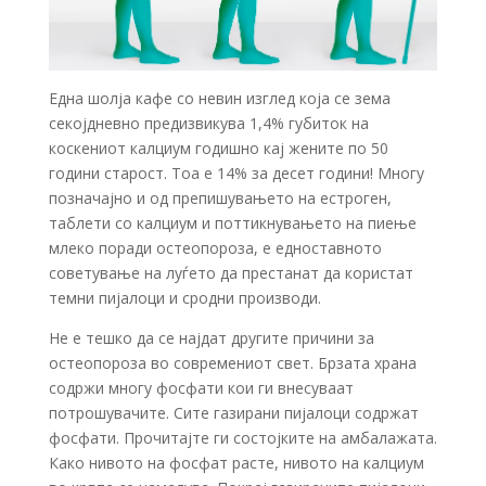
Една шолја кафе со невин изглед која се зема
секојдневно предизвикува 1,4% губиток на
коскениот калциум годишно кај жените по 50
години старост. Тоа е 14% за десет години! Многу
позначајно и од препишувањето на естроген,
таблети со калциум и поттикнувањето на пиење
млеко поради остеопороза, е едноставното
советување на луѓето да престанат да користат
темни пијалоци и сродни производи.
Не е тешко да се најдат другите причини за
остеопороза во современиот свет. Брзата храна
содржи многу фосфати кои ги внесуваат
потрошувачите. Сите газирани пијалоци содржат
фосфати. Прочитајте ги состојките на амбалажата.
Како нивото на фосфат расте, нивото на калциум