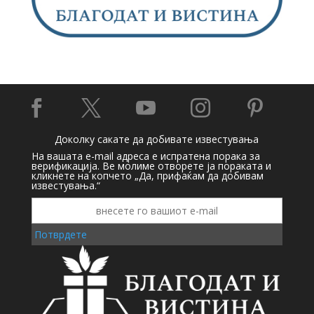





Доколку сакате да добивате известувања
На вашата e-mail адреса е испратена порака за
верификација. Ве молиме отворете ја пораката и
кликнете на копчето „Да, прифаќам да добивам
известувања.“
Потврдете