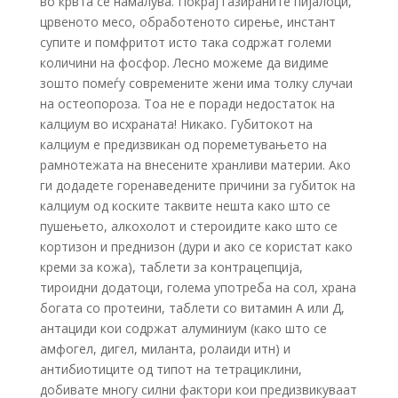
во крвта се намалува. Покрај газираните пијалоци,
црвеното месо, обработеното сирење, инстант
супите и помфритот исто така содржат големи
количини на фосфор. Лесно можеме да видиме
зошто помеѓу современите жени има толку случаи
на остеопороза. Тоа не е поради недостаток на
калциум во исхраната! Никако. Губитокот на
калциум е предизвикан од пореметувањето на
рамнотежата на внесените хранливи материи. Ако
ги додадете горенаведените причини за губиток на
калциум од коските таквите нешта како што се
пушењето, алкохолот и стероидите како што се
кортизон и преднизон (дури и ако се користат како
креми за кожа), таблети за контрацепција,
тироидни додатоци, голема употреба на сол, храна
богата со протеини, таблети со витамин А или Д,
антациди кои содржат алуминиум (како што се
амфогел, дигел, миланта, ролаиди итн) и
антибиотиците од типот на тетрациклини,
добивате многу силни фактори кои предизвикуваат