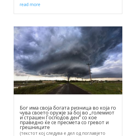
read more
Бог има своја богата ризница во која го
чува своето оружје за бој во „големиот
и страшен Господов ден“ со кое
праведно ќе се пресмета со гревот и
грешниците
(текстот кој следува е дел од поглавјето