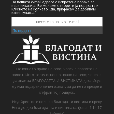
На вашата e-mail адреса е испратена порака за
верификација. Ве молиме отворете ја пораката и
кликнете на копчето „Да, прифаќам да добивам
известувања.“
Потврдете
Основното право на секој човек е правото на
живот. Исто толку основно право на секој човек е
да знае за БЛАГОДАТТА И ВИСТИНАТА дека Исус
му има подарено вечен живот, за да не го презре и
отфрли тој подарок.
Исус Христос е полн со благодат и вистина и преку
Него дојдоа благодатта и вистината. (Јован 1:14,17;
Библија)