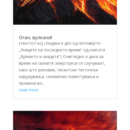
Оган, вулкани!
(текстот кој следува е дел од поглавјето
„Знаците на последното време“ од книгата
„Времето и знаците“) Очигледно е дека за
време на силните земјотреси се случуваат,
како што рековме, гигантски тектонски
нарушувања, сеизмички поместувања и
промени во...
read more