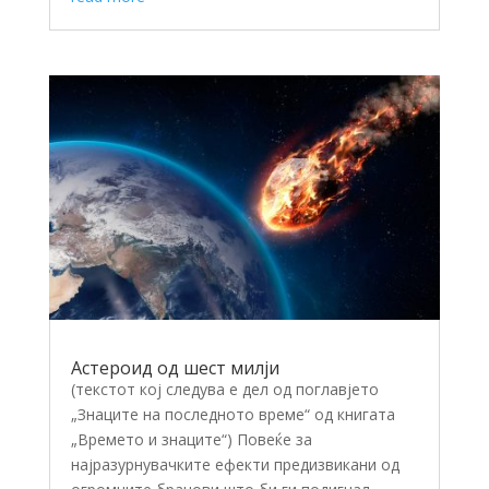
Астероид од шест милји
(текстот кој следува е дел од поглавјето
„Знаците на последното време“ од книгата
„Времето и знаците“) Повеќе за
најразурнувачките ефекти предизвикани од