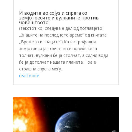
И водите во сојуз и спрега со
земјотресите и вулканите против
човештвото!
(текстот кој следува е дел од поглавјето
„Знаците на последното време“ од книгата
„Времето и знаците“) Катастрофални
земјотреси ја толчат и сè повеќе ќе ја
толчат, вулкани ќе ја столчат, а силни води
ќе ја дотолчат нашата планета. Тоа е
страшна спрега меѓу...
read more