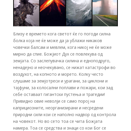
Близу е времето кога светот ќе го погоди силна
болка која не ќе може да ја ублажи никаков
човечки балсам и мевлем, кога никој не ќе може
мирно да спие. Божјиот Дух се повлекува од
земјата. Со заслепувачка силина и едноподруго,
ненадејно и неочекувано, се нижат катастрофи во
воздухот, на копното и морето. Колку често
слушаме за земјотреси и урагани, за циклони и
тајфуни, за колосални поплави и пожари, кои зад
себе оставаат гигантски пустења и трагедии!
Привидно овие неволји се само порој на
каприциозните, неорганизирани и несредени
природни сили кои се наполно надвор од контрола
на човекот. Но во сето тоа се чита Божјата
намера. Тоа се средства и знаци со кои Бог се