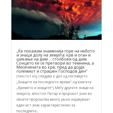
„Ќе покажам знаменија горе на небото
и знаци долу на земјата: крв и оган и
шикање на дим … столбови од дим.
Сонцето ќе се претвори во темнина, а
Месечината во крв, пред да дојде
големиот и страшен Господов ден“
(текстот кој следува е дел од поглавјето
„Знаците на последното време“ од книгата
„Времето и знаците“) Меѓу другите знаци на
земјата, апостол Петар и пророкот Јоил во
своите пророштва многу јасно најавуваат
еден ист знак карактеристичен за
последните...