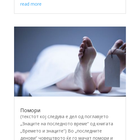
read more
Помори
(текстот кој следува е дел од поглавјето
„Знаците на последното време“ од книгата
„Времето и знаците“) Во „последните
денови“ човештвото ќе го мачат помори и