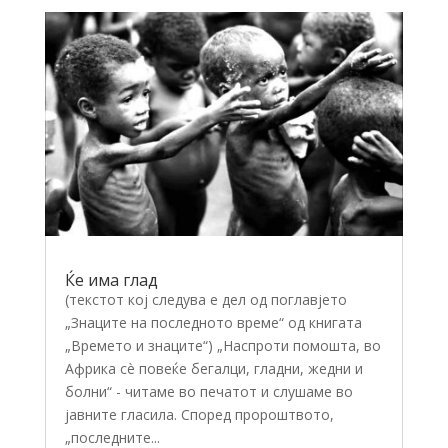
Ќе има глад
(текстот кој следува е дел од поглавјето
„Знаците на последното време“ од книгата
„Времето и знаците“) „Наспроти помошта, во
Африка сè повеќе бегалци, гладни, жедни и
болни“ - читаме во печатот и слушаме во
јавните гласила. Според пророштвото,
„последните...