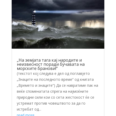
„На земјата тага кај народите и
неизвесност поради бучавата на
морските бранови!“
(текстот кој следува е дел од поглавјето
„Знаците на последното време“ од книгата
„Времето и знаците“) Да се навратиме пак на
веќе споменатата спрега на најмоќните
природни сили кои со сета жестокост ќе се
устремат против човештвото за да го
истребат од...
read more