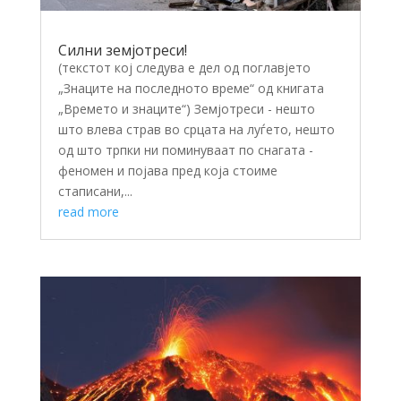
Силни земјотреси!
(текстот кој следува е дел од поглавјето
„Знаците на последното време“ од книгата
„Времето и знаците“) Земјотреси - нешто
што влева страв во срцата на луѓето, нешто
од што трпки ни поминуваат по снагата -
феномен и појава пред која стоиме
стаписани,...
read more