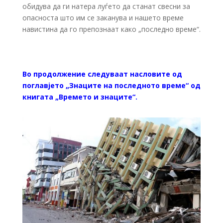
обидува да ги натера луѓето да станат свесни за
опасноста што им се заканува и нашето време
навистина да го препознаат како „последно време“.
Во продолжение следуваат насловите од
поглавјето „Знаците на последното време“ од
книгата „Времето и знаците“.