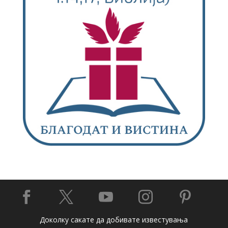





Доколку сакате да добивате известувања