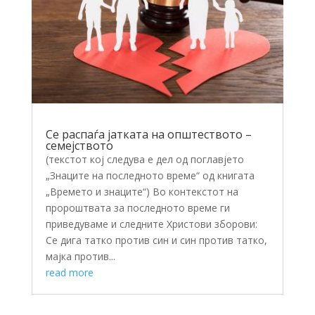
Се распаѓа јатката на општеството –
семејството
(текстот кој следува е дел од поглавјето
„Знаците на последното време“ од книгата
„Времето и знаците“) Во контекстот на
пророштвата за последното време ги
приведуваме и следните Христови зборови:
Се дига татко против син и син против татко,
мајка против...
read more