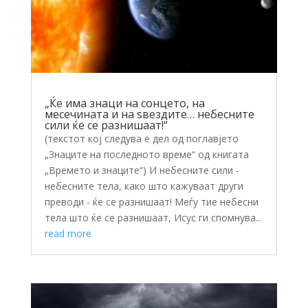
„Ќе има знаци на сонцето, на
месечината и на ѕвездите… небесните
сили ќе се разнишаат!“
(текстот кој следува е дел од поглавјето
„Знаците на последното време“ од книгата
„Времето и знаците“) И небесните сили -
небесните тела, како што кажуваат други
преводи - ќе се разнишаат! Меѓу тие небесни
тела што ќе се разнишаат, Исус ги спомнува...
read more