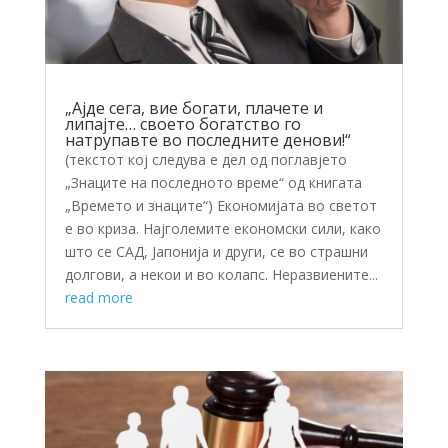
„Ајде сега, вие богати, плачете и
липајте… своето богатство го
натрупавте во последните денови!“
(текстот кој следува е дел од поглавјето
„Знаците на последното време“ од книгата
„Времето и знаците“) Економијата во светот
е во криза. Најголемите економски сили, како
што се САД, Јапонија и други, се во страшни
долгови, а некои и во колапс. Неразвиените...
read more