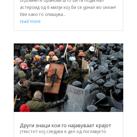
огромните бранови што би ги подигнал
астероид од 6 милји кој би се урнал во океан!
Еве како го опишува...
read more
Други знаци кои го најавуваат крајот
(текстот кој следува е дел од поглавјето