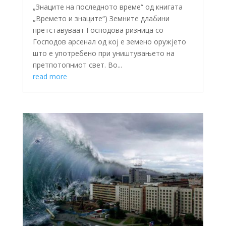
„Знаците на последното време“ од книгата
„Времето и знаците“) Земните длабини
претставуваат Господова ризница со
Господов арсенал од кој е земено оружјето
што е употребено при уништувањето на
претпотопниот свет. Во...
read more